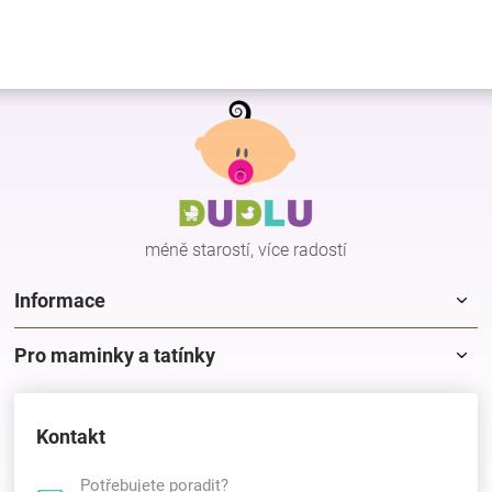
d
a
c
í
Z
p
r
á
v
p
k
a
y
t
v
í
ý
p
méně starostí, více radostí
i
s
Informace
u
Pro maminky a tatínky
Kontakt
Potřebujete poradit?