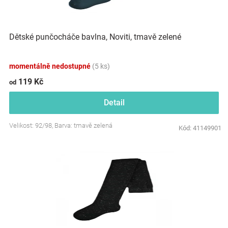
Značky
Dětské punčocháče bavlna, Noviti, tmavě zelené
Blog
Hračkářství
momentálně nedostupné
(5 ks)
119 Kč
od
Přihlášení
Detail
Velikost: 92/98, Barva: tmavě zelená
Kód:
41149901