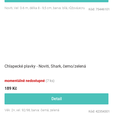
Noviti, Vel: 0-6 m, délka 8 - 9,5 cm, barva: bílá, růžová,ecru
Kód:
75446101
Chlapecké plavky - Noviti, Shark, černo/zelená
momentálně nedostupné
(7 ks)
189 Kč
Detail
Věk: 2+, vel. 92/98, barva: černá, zelená
Kód:
42354301