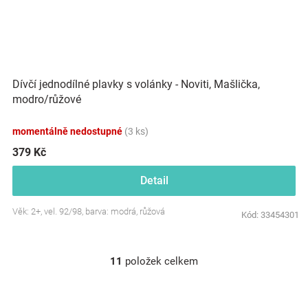
Dívčí jednodílné plavky s volánky - Noviti, Mašlička,
modro/růžové
momentálně nedostupné
(3 ks)
379 Kč
Detail
Věk: 2+, vel. 92/98, barva: modrá, růžová
Kód:
33454301
11
položek celkem
O
v
l
á