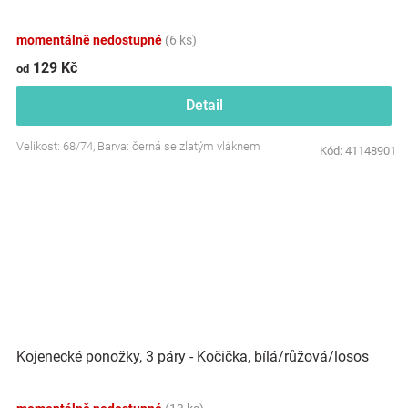
momentálně nedostupné
(6 ks)
129 Kč
od
Detail
Velikost: 68/74, Barva: černá se zlatým vláknem
Kód:
41148901
Kojenecké ponožky, 3 páry - Kočička, bílá/růžová/losos