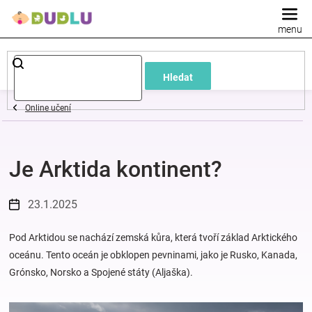
Přejít
na
obsah
Dětské
Hledat
a
Online učení
kojenecké
Je Arktida kontinent?
oblečení
Pokojíček
23.1.2025
a
Pod Arktidou se nachází zemská kůra, která tvoří základ Arktického
oceánu. Tento oceán je obklopen pevninami, jako je Rusko, Kanada,
Grónsko, Norsko a Spojené státy (Aljaška).
kojenecká
výbava