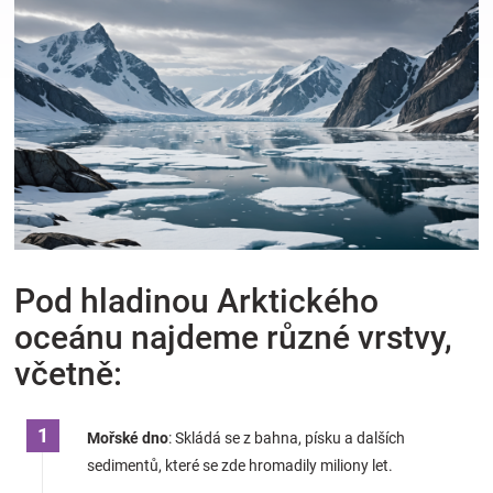
Hračky
a
zábava
pro
děti
Pod hladinou Arktického
oceánu najdeme různé vrstvy,
Těhotenské
včetně:
oblečení
Mořské dno
: Skládá se z bahna, písku a dalších
Novinky
sedimentů, které se zde hromadily miliony let.