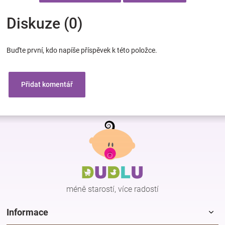
Diskuze (0)
Buďte první, kdo napíše příspěvek k této položce.
Přidat komentář
Z
á
p
a
t
í
méně starostí, více radostí
Informace