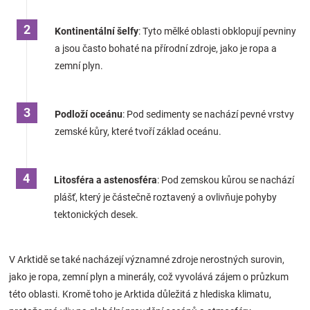
Značky
Kontinentální šelfy
: Tyto mělké oblasti obklopují pevniny
a jsou často bohaté na přírodní zdroje, jako je ropa a
Blog
zemní plyn.
Hračkářství
Podloží oceánu
: Pod sedimenty se nachází pevné vrstvy
Přihlášení
zemské kůry, které tvoří základ oceánu.
Litosféra a astenosféra
: Pod zemskou kůrou se nachází
plášť, který je částečně roztavený a ovlivňuje pohyby
tektonických desek.
V Arktidě se také nacházejí významné zdroje nerostných surovin,
jako je ropa, zemní plyn a minerály, což vyvolává zájem o průzkum
této oblasti. Kromě toho je Arktida důležitá z hlediska klimatu,