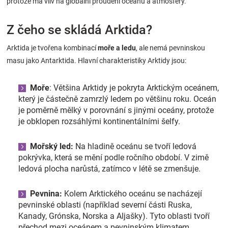
protože má vliv na globální proudění oceánů a atmosféry.
Z čeho se skládá Arktida?
Arktida je tvořena kombinací
moře a ledu
, ale nemá pevninskou
masu jako Antarktida. Hlavní charakteristiky Arktidy jsou:
Moře
: Většina Arktidy je pokryta Arktickým oceánem,
který je částečně zamrzlý ledem po většinu roku. Oceán
je poměrně mělký v porovnání s jinými oceány, protože
je obklopen rozsáhlými kontinentálními šelfy.
Mořský led:
Na hladině oceánu se tvoří ledová
pokrývka, která se mění podle ročního období. V zimě
ledová plocha narůstá, zatímco v létě se zmenšuje.
Pevnina:
Kolem Arktického oceánu se nacházejí
pevninské oblasti (například severní části Ruska,
Kanady, Grónska, Norska a Aljašky). Tyto oblasti tvoří
přechod mezi oceánem a pevninským klimatem.