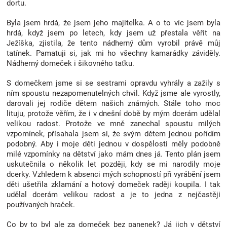
dortu.
Značky
Byla jsem hrdá, že jsem jeho majitelka. A o to víc jsem byla
hrdá, když jsem po letech, kdy jsem už přestala věřit na
Blog
Ježíška, zjistila, že tento nádherný dům vyrobil právě můj
tatínek. Pamatuji si, jak mi ho všechny kamarádky záviděly.
Nádherný domeček i šikovného taťku.
Hračkářství
S domečkem jsme si se sestrami opravdu vyhrály a zažily s
Přihlášení
ním spoustu nezapomenutelných chvil. Když jsme ale vyrostly,
darovali jej rodiče dětem našich známých. Stále toho moc
lituju, protože věřím, že i v dnešní době by mým dcerám udělal
velikou radost. Protože ve mně zanechal spoustu milých
vzpomínek, přísahala jsem si, že svým dětem jednou pořídím
podobný. Aby i moje děti jednou v dospělosti měly podobně
milé vzpomínky na dětství jako mám dnes já. Tento plán jsem
uskutečnila o několik let později, kdy se mi narodily moje
dcerky. Vzhledem k absenci mých schopností při vyrábění jsem
děti ušetřila zklamání a hotový domeček raději koupila. I tak
udělal dcerám velikou radost a je to jedna z nejčastěji
používaných hraček.
Co by to byl ale za domeček bez panenek? Já jich v dětství