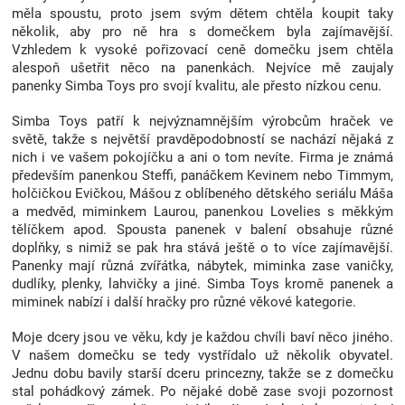
měla spoustu, proto jsem svým dětem chtěla koupit taky
několik, aby pro ně hra s domečkem byla zajímavější.
Vzhledem k vysoké pořizovací ceně domečku jsem chtěla
alespoň ušetřit něco na panenkách. Nejvíce mě zaujaly
panenky Simba Toys pro svojí kvalitu, ale přesto nízkou cenu.
Simba Toys patří k nejvýznamnějším výrobcům hraček ve
světě, takže s největší pravděpodobností se nachází nějaká z
nich i ve vašem pokojíčku a ani o tom nevíte. Firma je známá
především panenkou Steffi, panáčkem Kevinem nebo Timmym,
holčičkou Evičkou, Mášou z oblíbeného dětského seriálu Máša
a medvěd, miminkem Laurou, panenkou Lovelies s měkkým
tělíčkem apod. Spousta panenek v balení obsahuje různé
doplňky, s nimiž se pak hra stává ještě o to více zajímavější.
Panenky mají různá zvířátka, nábytek, miminka zase vaničky,
dudlíky, plenky, lahvičky a jiné. Simba Toys kromě panenek a
miminek nabízí i další hračky pro různé věkové kategorie.
Moje dcery jsou ve věku, kdy je každou chvíli baví něco jiného.
V našem domečku se tedy vystřídalo už několik obyvatel.
Jednu dobu bavily starší dceru princezny, takže se z domečku
stal pohádkový zámek. Po nějaké době zase svoji pozornost