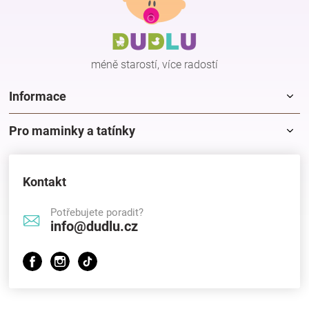
p
a
t
í
méně starostí, více radostí
Informace
Pro maminky a tatínky
Kontakt
Potřebujete poradit?
info@dudlu.cz