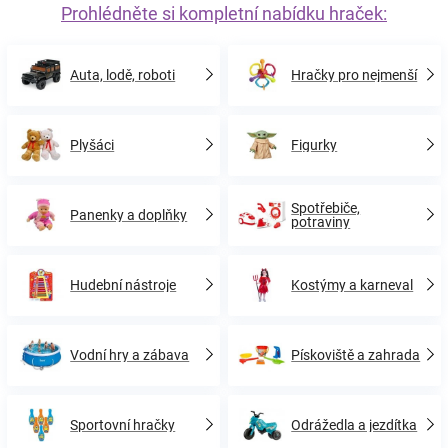
Prohlédněte si kompletní nabídku hraček:
Auta, lodě, roboti
Hračky pro nejmenší
Plyšáci
Figurky
Spotřebiče,
Panenky a doplňky
potraviny
Hudební nástroje
Kostýmy a karneval
Vodní hry a zábava
Pískoviště a zahrada
Sportovní hračky
Odrážedla a jezdítka