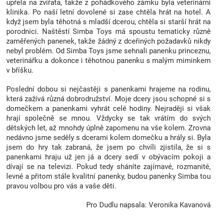
upřela na zvířata, takže z pohádkového zámku byla veterinární
klinika. Po naší letní dovolené si zase chtěla hrát na hotel. A
když jsem byla těhotná s mladší dcerou, chtěla si starší hrát na
porodnici. Naštěstí Simba Toys má spoustu tematicky různě
zaměřených panenek, takže žádný z dceřiných požadavků nikdy
nebyl problém. Od Simba Toys jsme sehnali panenku princeznu,
veterinářku a dokonce i těhotnou panenku s malým miminkem
v bříšku.
Poslední dobou si nejčastěji s panenkami hrajeme na rodinu,
která zažívá různá dobrodružství. Moje dcery jsou schopné si s
domečkem a panenkami vyhrát celé hodiny. Nejraději si však
hrají společně se mnou. Vždycky se tak vrátím do svých
dětských let, až mnohdy úplně zapomenu na vše kolem. Zrovna
nedávno jsme seděly s dcerami kolem domečku a hrály si. Byla
jsem do hry tak zabraná, že jsem po chvíli zjistila, že si s
panenkami hraju už jen já a dcery sedí v obývacím pokoji a
dívají se na televizi. Pokud tedy sháníte zajímavé, rozmanité,
levné a přitom stále kvalitní panenky, budou panenky Simba tou
pravou volbou pro vás a vaše děti.
Pro Dudlu napsala: Veronika Kavanová