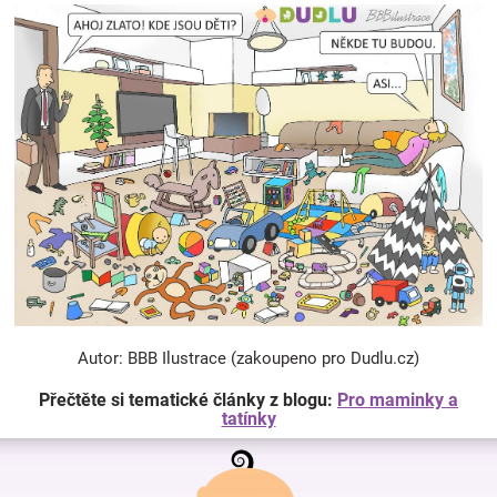
Autor: BBB Ilustrace (zakoupeno pro Dudlu.cz)
Přečtěte si tematické články z blogu:
Pro maminky a
tatínky
Z
á