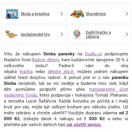
Škola a kreativa
Stavebnice
Další hračky a
Společenské hry
zábava
Víte, že nákupem
Simba panenky
na
Dudlu.cz
podporujete
Nadační fond
Radost dětem
, kam každoročně darujeme 20 % z
celkového zisku? Padne-li vám do oka
nějaká
hračka
nebo
dětské zboží
, můžete jedním nákupem
udělat hned dvojitou radost. A pokud jste si u nás
panenku
Simba
nevybrali, tak se nic neděje a budeme moc rádi, když
děti pomůžete podpořit přímo přes
transparentní účet
nadačního fondu
, který podporuje i hokejista Tomáš Plekanec
a tenistka Lucie Šafářová. Každá korunka se počítá a i malý
krok pro vás, může být velkým krokem pro někoho jiného. Už
máte vybráno a chcete ušetřit? Využijte dopravu zdarma
od 2
000 Kč
, získejte dárek k nákupu od
1 000 Kč
a nebo si
přečtěte pár našich dalších tipů
jak ušetřit peníze.