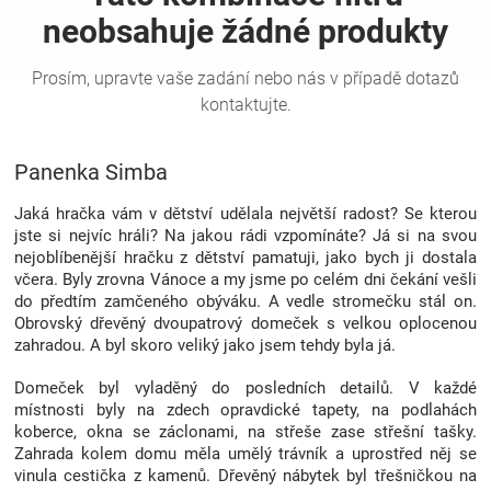
Hračky
a
Panenka Simba
zábava
Jaká hračka vám v dětství udělala největší radost? Se kterou
pro
jste si nejvíc hráli? Na jakou rádi vzpomínáte? Já si na svou
nejoblíbenější hračku z dětství pamatuji, jako bych ji dostala
včera. Byly zrovna Vánoce a my jsme po celém dni čekání vešli
děti
do předtím zamčeného obýváku. A vedle stromečku stál on.
Obrovský dřevěný dvoupatrový domeček s velkou oplocenou
Těhotenské
zahradou. A byl skoro veliký jako jsem tehdy byla já.
Domeček byl vyladěný do posledních detailů. V každé
oblečení
místnosti byly na zdech opravdické tapety, na podlahách
koberce, okna se záclonami, na střeše zase střešní tašky.
Zahrada kolem domu měla umělý trávník a uprostřed něj se
Novinky
vinula cestička z kamenů. Dřevěný nábytek byl třešničkou na