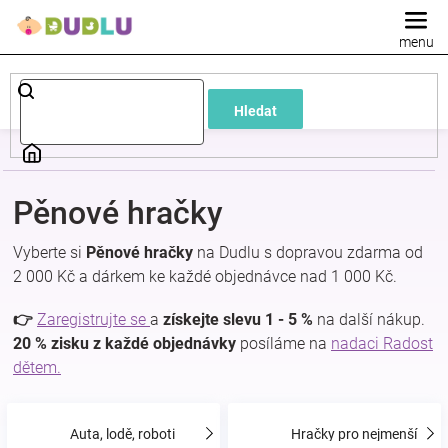
Přejít
na
obsah
Dětské
Hledat
a
kojenecké
Pěnové hračky
oblečení
Vyberte si
Pěnové hračky
na Dudlu s dopravou zdarma od
2 000 Kč a dárkem ke každé objednávce nad 1 000 Kč.
Pokojíček
👉
Zaregistrujte se
a
získejte slevu 1 - 5 %
na další nákup.
a
20 % zisku z každé objednávky
posíláme na
nadaci Radost
dětem.
kojenecká
Auta, lodě, roboti
Hračky pro nejmenší
výbava