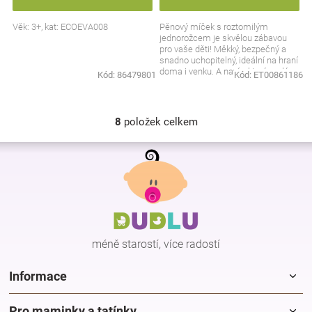
Věk: 3+, kat: ECOEVA008
Pěnový míček s roztomilým
jednorožcem je skvělou zábavou
pro vaše děti! Měkký, bezpečný a
snadno uchopitelný, ideální na hraní
doma i venku. A navíc, který malý
Kód:
86479801
Kód:
ET00861186
milovník kouzel...
8
položek celkem
O
v
Z
l
á
á
p
d
a
a
c
t
í
í
p
méně starostí, více radostí
r
v
k
Informace
y
v
Pro maminky a tatínky