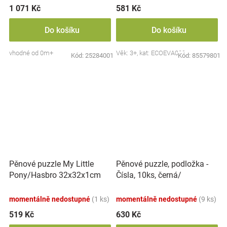
1 071 Kč
581 Kč
Do košíku
Do košíku
vhodné od 0m+
Věk: 3+, kat: ECOEVA009
Kód:
25284001
Kód:
85579801
Pěnové puzzle, podložka -
Pěnové puzzle My Little
Čísla, 10ks, černá/
Pony/Hasbro 32x32x1cm
červená/bílá, BabyOno
momentálně nedostupné
(1 ks)
momentálně nedostupné
(9 ks)
519 Kč
630 Kč