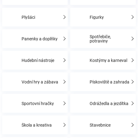
Hračky
Plyšáci
Figurky
a
Spotřebiče,
Panenky a doplňky
potraviny
zábava
Hudební nástroje
Kostýmy a karneval
pro
děti
Vodní hry a zábava
Pískoviště a zahrada
Těhotenské
Sportovní hračky
Odrážedla a jezdítka
oblečení
Škola a kreativa
Stavebnice
Novinky