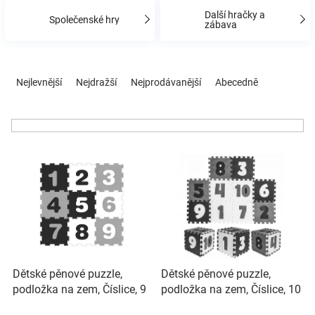
Značky
Další hračky a
Společenské hry
zábava
Blog
Ř
a
Nejlevnější
Nejdražší
Nejprodávanější
Abecedně
Hračkářství
z
e
n
Přihlášení
í
V
p
ý
r
p
o
i
d
s
u
p
k
r
t
o
ů
Dětské pěnové puzzle,
Dětské pěnové puzzle,
d
podložka na zem, Číslice, 9
podložka na zem, Číslice, 10
u
ks
ks
k