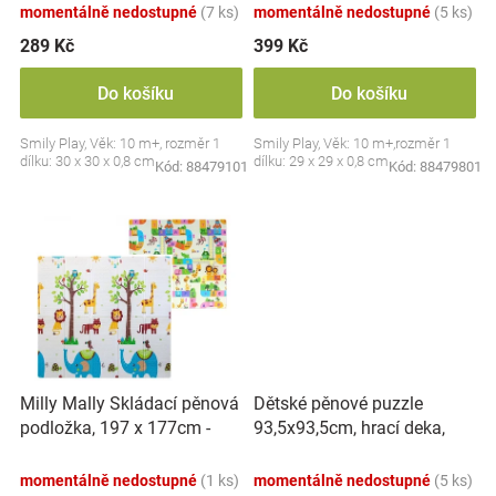
momentálně nedostupné
(7 ks)
momentálně nedostupné
(5 ks)
t
ů
289 Kč
399 Kč
Do košíku
Do košíku
Smily Play, Věk: 10 m+, rozměr 1
Smily Play, Věk: 10 m+,rozměr 1
dílku: 30 x 30 x 0,8 cm
dílku: 29 x 29 x 0,8 cm
Kód:
88479101
Kód:
88479801
Milly Mally Skládací pěnová
Dětské pěnové puzzle
podložka, 197 x 177cm -
93,5x93,5cm, hrací deka,
Play Safari
podložka na zem Safari, 9
dílů, ECO Toys
momentálně nedostupné
(1 ks)
momentálně nedostupné
(5 ks)