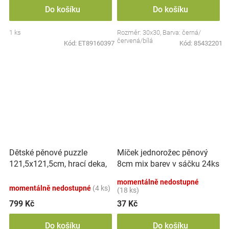
Do košíku
Do košíku
1 ks
Rozměr: 30x30, Barva: černá/
červená/bílá
Kód:
ET89160397
Kód:
85432201
Dětské pěnové puzzle
Míček jednorožec pěnový
121,5x121,5cm, hrací deka,
8cm mix barev v sáčku 24ks
podložka na zem Tvary, 37
v boxu
momentálně nedostupné
dílů
momentálně nedostupné
(4 ks)
(18 ks)
799 Kč
37 Kč
Do košíku
Do košíku