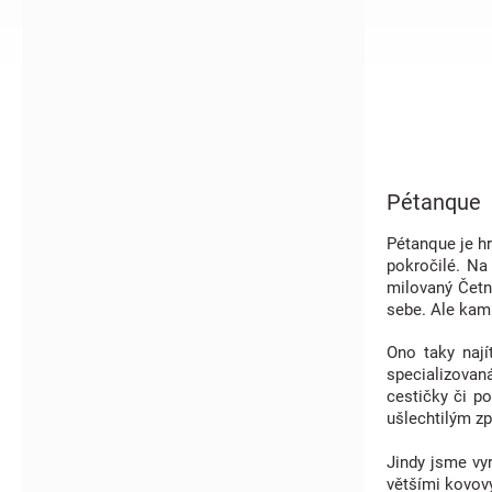
í
p
a
n
e
l
Pétanque
Pétanque je hr
pokročilé. Na
milovaný Četn
sebe. Ale kam
Ono taky nají
specializovan
cestičky či po
ušlechtilým z
Jindy jsme vyr
většími kovový