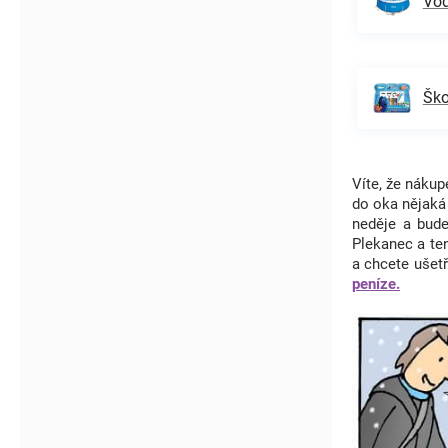
Vod
Ško
Víte, že náku
do oka nějak
neděje a bud
Plekanec a te
a chcete ušet
peníze.