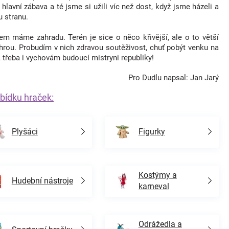
hlavní zábava a té jsme si užili víc než dost, když jsme házeli a
u stranu.
em máme zahradu. Terén je sice o něco křivější, ale o to větší
rou. Probudím v nich zdravou soutěživost, chuť pobýt venku na
 třeba i vychovám budoucí mistryni republiky!
Pro Dudlu napsal: Jan Jarý
bídku hraček:
Plyšáci
Figurky
Kostýmy a
Hudební nástroje
karneval
Odrážedla a