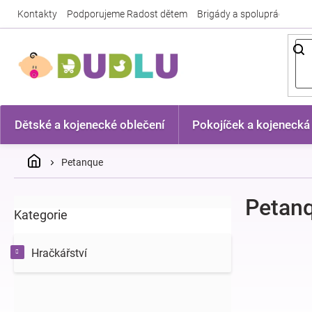
Přejít
Kontakty
Podporujeme Radost dětem
Brigády a spolupráce
Nej
na
obsah
Dětské a kojenecké oblečení
Pokojíček a kojenecká
Domů
Petanque
P
Petan
Kategorie
Přeskočit
o
kategorie
s
t
Hračkářství
r
a
n
n