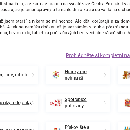
li si na čelo, ale kam se hrabou na vynalézavé Čechy. Pro nás byla 
vypadalo, že je směr správný a tu náhle drn a koule se valila na druho
už jsem starší a nikam se mi nechce. Ale děti dorůstají a za dom
ká. A tak se nemůžu dočkat, až je seznámím s touhle překrásnou h
hu, bez mobilu, tabletu a počítačových her. Není nic krásnějšího. A
Prohlédněte si kompletní na
Hračky pro
a, lodě, roboti
nejmenší
Spotřebiče,
enky a doplňky
potraviny
Pískoviště a