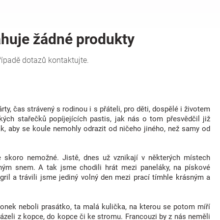
y, čas strávený s rodinou i s přáteli, pro děti, dospělé i životem
h stařečků popíjejících pastis, jak nás o tom přesvědčil již
tak, aby se koule nemohly odrazit od ničeho jiného, než samy od
 skoro nemožné. Jistě, dnes už vznikají v některých místech
uhým snem. A tak jsme chodili hrát mezi paneláky, na pískové
gril a trávili jsme jediný volný den mezi prací tímhle krásným a
chonek neboli prasátko, ta malá kulička, na kterou se potom míří
házeli z kopce, do kopce či ke stromu. Francouzi by z nás neměli