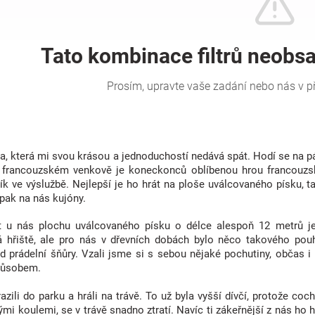
a, která mi svou krásou a jednoduchostí nedává spát. Hodí se na párt
 francouzském venkově je koneckonců oblíbenou hrou francouzskýc
ík ve výslužbě. Nejlepší je ho hrát na ploše uválcovaného písku, 
pak na nás kujóny.
t u nás plochu uválcovaného písku o délce alespoň 12 metrů je
á hřiště, ale pro nás v dřevních dobách bylo něco takového po
d prádelní šňůry. Vzali jsme si s sebou nějaké pochutiny, občas i 
působem.
azili do parku a hráli na trávě. To už byla vyšší dívčí, protože co
mi koulemi, se v trávě snadno ztratí. Navíc ti zákeřnější z nás ho 