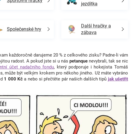
Sportovní hračky
jezdítka
Další hračky a
Společenské hry
zábava
 kam každoročně darujeme 20 % z celkového zisku? Padne-li vám
itou radost. A pokud jste si u nás
petanque
nevybrali, tak se nic
entní účet nadačního fondu
, který podporuje i hokejista Tomáš
vás, může být velkým krokem pro někoho jiného. Už máte vybráno
od
1 000 Kč
a nebo si přečtěte pár našich dalších tipů
jak ušetřit