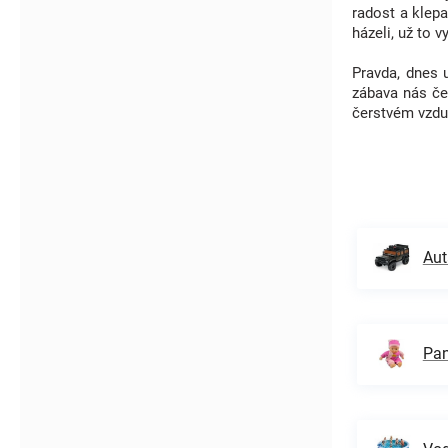
radost a klepa
házeli, už to 
Pravda, dnes 
zábava nás če
čerstvém vzduc
Aut
Pan