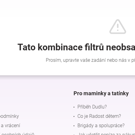
Pro maminky a tatínky
Příběh Dudlu?
podmínky
Co je Radost dětem?
a vrácení
Brigády a spolupráce?
 osobních údajů
Jak ušetřit peníze za náku