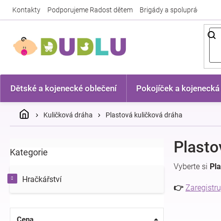
Přejít
Kontakty
Podporujeme Radost dětem
Brigády a spolupráce
Nej
na
obsah
Dětské a kojenecké oblečení
Pokojíček a kojenecká
Domů
Kuličková dráha
Plastová kuličková dráha
P
Plasto
Kategorie
Přeskočit
o
kategorie
s
Vyberte si
Pla
t
Hračkářství
r
👉
Zaregistru
a
n
n
Cena