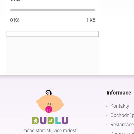
í
p
a
0
Kč
1
Kč
n
e
l
Z
á
p
Informace
a
t
Kontakty
í
Obchodní 
Reklamace 
méně starostí, více radostí
Zpracování