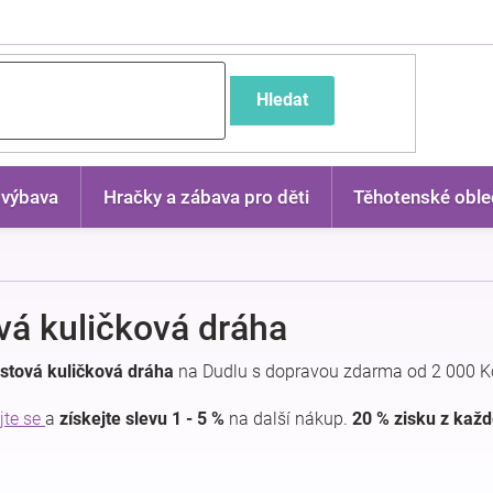
častější dotazy
Hledat
 výbava
Hračky a zábava pro děti
Těhotenské oble
vá kuličková dráha
stová kuličková dráha
na Dudlu s dopravou zdarma od 2 000 Kč
jte se
a
získejte slevu 1 - 5 %
na další nákup.
20 % zisku z kaž