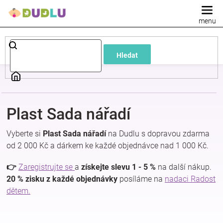
Přejít
na
obsah
Dětské
Hledat
a
kojenecké
Plast Sada nářadí
oblečení
Vyberte si
Plast Sada nářadí
na Dudlu s dopravou zdarma
Pokojíček
od 2 000 Kč a dárkem ke každé objednávce nad 1 000 Kč.
👉
Zaregistrujte se
a
získejte slevu 1 - 5 %
na další nákup.
a
20 % zisku z každé objednávky
posíláme na
nadaci Radost
dětem.
kojenecká
výbava