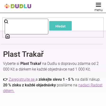
Přejít
na
obsah
Dětské
Hledat
a
kojenecké
Plast Trakař
oblečení
Vyberte si
Plast Trakař
na Dudlu s dopravou zdarma od 2
Pokojíček
000 Kč a dárkem ke každé objednávce nad 1 000 Kč.
👉
Zaregistrujte se
a
získejte slevu 1 - 5 %
na další nákup.
a
20 % zisku z každé objednávky
posíláme na
nadaci Radost
dětem.
kojenecká
výbava