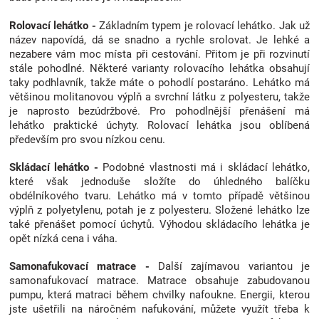
Rolovací lehátko -
Základním typem je rolovací lehátko. Jak už
název napovídá, dá se snadno a rychle srolovat. Je lehké a
nezabere vám moc místa při cestování. Přitom je při rozvinutí
stále pohodlné. Některé varianty rolovacího lehátka obsahují
taky podhlavník, takže máte o pohodlí postaráno. Lehátko má
většinou molitanovou výplň a svrchní látku z polyesteru, takže
je naprosto bezúdržbové. Pro pohodlnější přenášení má
lehátko praktické úchyty. Rolovací lehátka jsou oblíbená
především pro svou nízkou cenu.
Skládací lehátko -
Podobné vlastnosti má i skládací lehátko,
které však jednoduše složíte do úhledného balíčku
obdélníkového tvaru. Lehátko má v tomto případě většinou
výplň z polyetylenu, potah je z polyesteru. Složené lehátko lze
také přenášet pomocí úchytů. Výhodou skládacího lehátka je
opět nízká cena i váha.
Samonafukovací matrace -
Další zajímavou variantou je
samonafukovací matrace. Matrace obsahuje zabudovanou
pumpu, která matraci během chvilky nafoukne. Energii, kterou
jste ušetřili na náročném nafukování, můžete využít třeba k