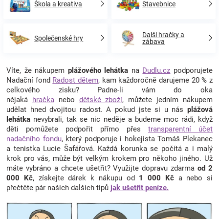
Škola a kreativa
Stavebnice
Další hračky a
Společenské hry
zábava
Víte, že nákupem
plážového lehátka
na
Dudlu.cz
podporujete
Nadační fond
Radost dětem
, kam každoročně darujeme 20 % z
celkového zisku? Padne-li vám do oka
nějaká
hračka
nebo
dětské zboží
, můžete jedním nákupem
udělat hned dvojitou radost. A pokud jste si u nás
plážová
lehátka
nevybrali, tak se nic neděje a budeme moc rádi, když
děti pomůžete podpořit přímo přes
transparentní účet
nadačního fondu
, který podporuje i hokejista Tomáš Plekanec
a tenistka Lucie Šafářová. Každá korunka se počítá a i malý
krok pro vás, může být velkým krokem pro někoho jiného. Už
máte vybráno a chcete ušetřit? Využijte dopravu zdarma
od 2
000 Kč
, získejte dárek k nákupu od
1 000 Kč
a nebo si
přečtěte pár našich dalších tipů
jak ušetřit peníze.