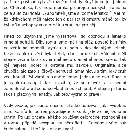
patřila k povinné výbavě každého turisty. Když jsme jeli jednou
Značky
do Chorvatska, tak moje mamka po projetí českých hranic na
celé auto zakřičela:
„
Zapomněli jsme si doma lehátko!
“
. Věřím,
že kdybychom měli najeto jen o pár set kilometrů méně, tak by
Blog
byl taťka schopný auto otočit a vrátit se pro něj.
Hned po ubytování jsme vystartovali do obchodu a lehátko
Hračkářství
jsme si pořídili. Díky tomu jsme měli na pláži poseté kamínky
neuvěřitelné pohodlí. Vyrůstala jsem v devadesátých letech,
Přihlášení
takže nabídka věcí byla tehdy dost omezená. Všichni měli
stejné věci a kdo zrovna měl něco diametrálně odlišného, tak
byl největší borec a ostatní mu záviděli. Originalita sice
chyběla, ale zato si člověk nemusel lámat hlavu s tím, jaký druh
věci koupit. Byl zkrátka a dobře jenom jeden a hotovo. Dneska
je nabídka naopak tak rozsáhlá, že se člověk v ní neumí
zorientovat a od čeho se vlastně odpíchnout. A stejně je tomu
tak i s plážovými lehátky. Jak tedy vybrat to pravé?
Vždy zvažte, jak často chcete lehátko používat, jak vysokou
míru komfortu od něj požadujete a kolik jste za něj ochotni
utratit. Pokud chcete lehátko používat celoročně, rozhodně se
v tomto případě nevyplatí na něm šetřit. Odměnou vám pak
bude pohodlí, které je k nezaplacení.