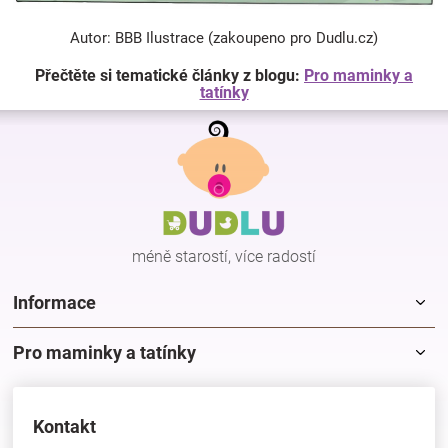
Autor: BBB Ilustrace (zakoupeno pro Dudlu.cz)
Přečtěte si tematické články z blogu:
Pro maminky a
tatínky
Z
á
p
a
t
í
méně starostí, více radostí
Informace
Pro maminky a tatínky
Kontakt