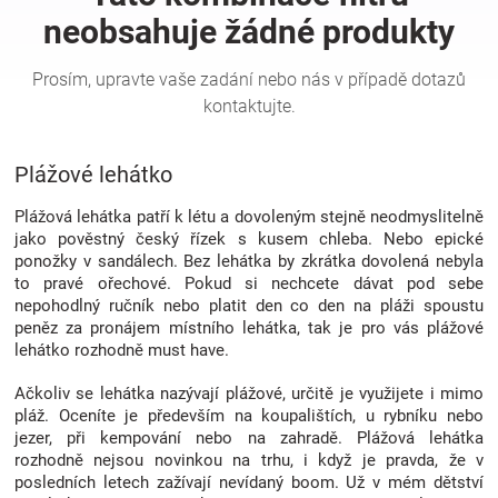
Hračky
a
Plážové lehátko
zábava
Plážová lehátka patří k létu a dovoleným stejně neodmyslitelně
pro
jako pověstný český řízek s kusem chleba. Nebo epické
ponožky v sandálech. Bez lehátka by zkrátka dovolená nebyla
to pravé ořechové. Pokud si nechcete dávat pod sebe
děti
nepohodlný ručník nebo platit den co den na pláži spoustu
peněz za pronájem místního lehátka, tak je pro vás plážové
Těhotenské
lehátko rozhodně must have.
Ačkoliv se lehátka nazývají plážové, určitě je využijete i mimo
oblečení
pláž. Oceníte je především na koupalištích, u rybníku nebo
jezer, při kempování nebo na zahradě. Plážová lehátka
rozhodně nejsou novinkou na trhu, i když je pravda, že v
Novinky
posledních letech zažívají nevídaný boom. Už v mém dětství