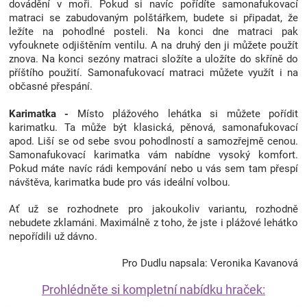
dovádění v moři. Pokud si navíc pořídíte samonafukovací
matraci se zabudovaným polštářkem, budete si připadat, že
ležíte na pohodlné posteli. Na konci dne matraci pak
vyfouknete odjištěním ventilu. A na druhý den ji můžete použít
znova. Na konci sezóny matraci složíte a uložíte do skříně do
příštího použití. Samonafukovací matraci můžete využít i na
občasné přespání.
Karimatka -
Místo plážového lehátka si můžete pořídit
karimatku. Ta může být klasická, pěnová, samonafukovací
apod. Liší se od sebe svou pohodlností a samozřejmě cenou.
Samonafukovací karimatka vám nabídne vysoký komfort.
Pokud máte navíc rádi kempování nebo u vás sem tam přespí
návštěva, karimatka bude pro vás ideální volbou.
Ať už se rozhodnete pro jakoukoliv variantu, rozhodně
nebudete zklamáni. Maximálně z toho, že jste i plážové lehátko
nepořídili už dávno.
Pro Dudlu napsala: Veronika Kavanová
Prohlédněte si kompletní nabídku hraček: