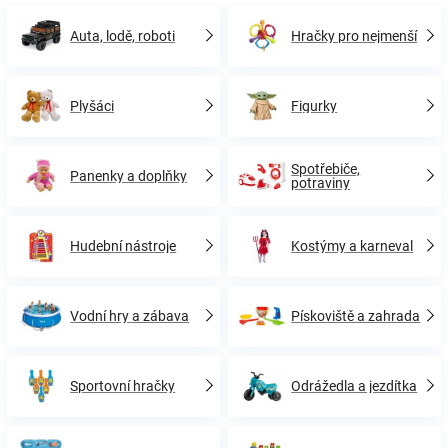
Auta, lodě, roboti
Hračky pro nejmenší
Plyšáci
Figurky
Spotřebiče,
Panenky a doplňky
potraviny
Hudební nástroje
Kostýmy a karneval
Vodní hry a zábava
Pískoviště a zahrada
Sportovní hračky
Odrážedla a jezdítka