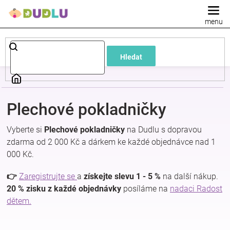
Přejít
na
obsah
Dětské
Hledat
a
kojenecké
Plechové pokladničky
oblečení
Vyberte si
Plechové pokladničky
na Dudlu s dopravou
zdarma od 2 000 Kč a dárkem ke každé objednávce nad 1
Pokojíček
000 Kč.
a
👉
Zaregistrujte se
a
získejte slevu 1 - 5 %
na další nákup.
20 % zisku z každé objednávky
posíláme na
nadaci Radost
dětem.
kojenecká
výbava