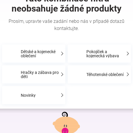
Hračky
a
zábava
Dětské a kojenecké
Pokojíček a
oblečení
kojenecká výbava
pro
Hračky a zábava pro
Těhotenské oblečení
děti
děti
Těhotenské
Novinky
oblečení
Z
á
Novinky
p
a