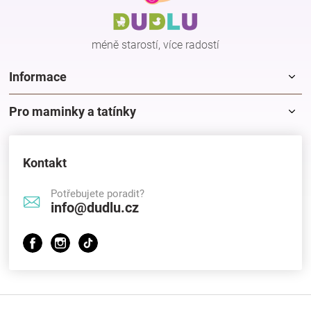
t
Značky
í
méně starostí, více radostí
Blog
Informace
Hračkářství
Pro maminky a tatínky
Přihlášení
Kontakt
Potřebujete poradit?
info@dudlu.cz