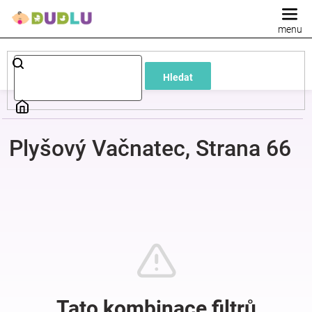
Přejít
na
obsah
Dětské
Hledat
a
kojenecké
Plyšový Vačnatec
, Strana 66
oblečení
Pokojíček
a
kojenecká
výbava