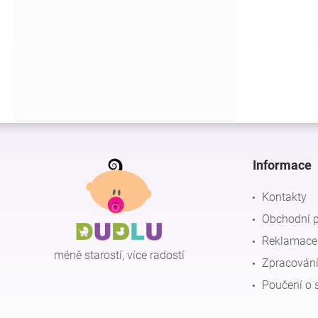
í
p
a
n
e
l
Z
á
p
Informace
a
t
Kontakty
í
Obchodní 
Reklamace 
méně starostí, více radostí
Zpracování
Poučení o 