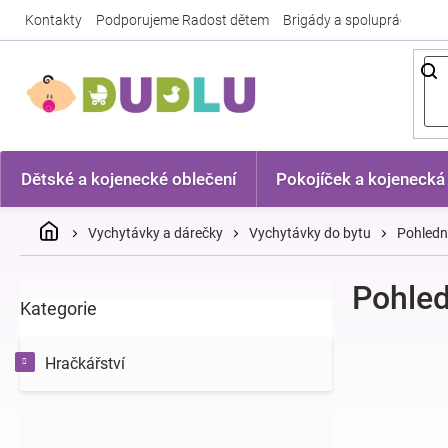
Přejít
Kontakty
Podporujeme Radost dětem
Brigády a spolupráce
Nej
na
obsah
Dětské a kojenecké oblečení
Pokojíček a kojenecká
Domů
Vychytávky a dárečky
Vychytávky do bytu
Pohledn
P
Pohled
Kategorie
Přeskočit
o
kategorie
s
t
Hračkářství
r
a
n
n