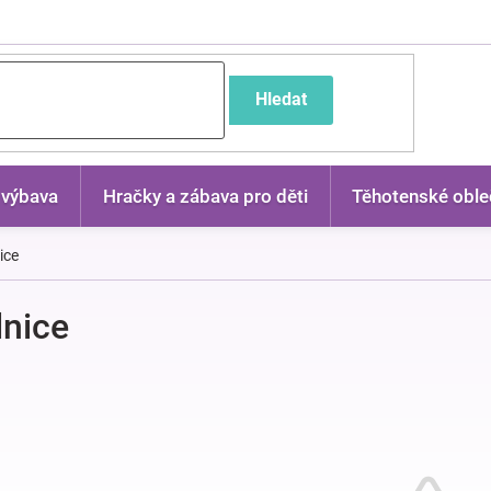
častější dotazy
Hledat
 výbava
Hračky a zábava pro děti
Těhotenské oble
ice
nice