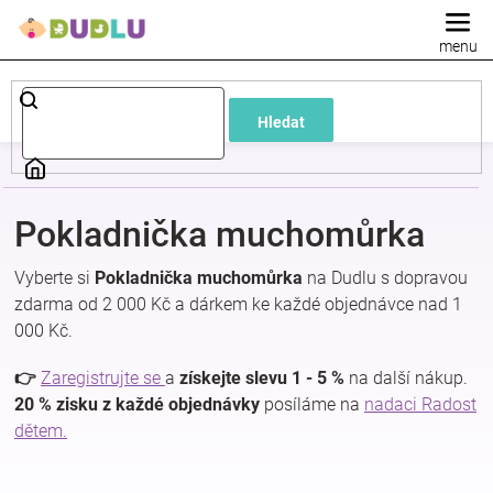
Přejít
na
obsah
Dětské
Hledat
a
kojenecké
Pokladnička muchomůrka
oblečení
Vyberte si
Pokladnička muchomůrka
na Dudlu s dopravou
zdarma od 2 000 Kč a dárkem ke každé objednávce nad 1
Pokojíček
000 Kč.
a
👉
Zaregistrujte se
a
získejte slevu 1 - 5 %
na další nákup.
20 % zisku z každé objednávky
posíláme na
nadaci Radost
dětem.
kojenecká
výbava