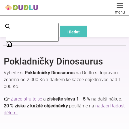
Přejít
na
obsah
Dětské
Hledat
a
kojenecké
Pokladničky Dinosaurus
oblečení
Vyberte si
Pokladničky Dinosaurus
na Dudlu s dopravou
zdarma od 2 000 Kč a dárkem ke každé objednávce nad 1
Pokojíček
000 Kč.
a
👉
Zaregistrujte se
a
získejte slevu 1 - 5 %
na další nákup.
20 % zisku z každé objednávky
posíláme na
nadaci Radost
dětem.
kojenecká
výbava