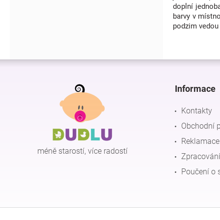
doplní jednoba
barvy v místno
podzim vedou o
Z
á
p
Informace
a
t
Kontakty
í
Obchodní 
Reklamace 
méně starostí, více radostí
Zpracování
Poučení o 