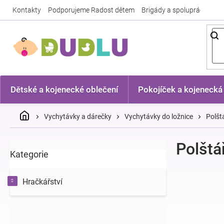
Přejít
Kontakty
Podporujeme Radost dětem
Brigády a spolupráce
Nej
na
obsah
Dětské a kojenecké oblečení
Pokojíček a kojenecká
Domů
Vychytávky a dárečky
Vychytávky do ložnice
Polšt
P
Polštá
Kategorie
Přeskočit
o
kategorie
s
t
Hračkářství
r
a
n
n