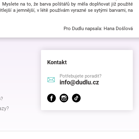
 Myslete na to, že barva polštářů by měla doplňovat již použité
lejší a jemnější, v létě používám vyrazné se sytými barvami, na
Pro Dudlu napsala:
Hana Došlová
Kontakt
Potřebujete poradit?
info@dudlu.cz
p?
azy?