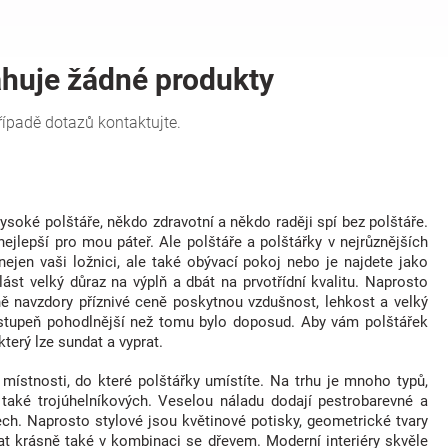
soké polštáře, někdo zdravotní a někdo raději spí bez polštáře.
ejlepší pro mou páteř. Ale polštáře a polštářky v nejrůznějších
ejen vaši ložnici, ale také obývací pokoj nebo je najdete jako
ást velký důraz na výplň a dbát na prvotřídní kvalitu. Naprosto
ě navzdory příznivé ceně poskytnou vzdušnost, lehkost a velký
í stupeň pohodlnější než tomu bylo doposud. Aby vám polštářek
terý lze sundat a vyprat.
í místnosti, do které polštářky umístíte. Na trhu je mnoho typů,
e také trojúhelníkových. Veselou náladu dodají pestrobarevné a
ech. Naprosto stylové jsou květinové potisky, geometrické tvary
at krásně také v kombinaci se dřevem. Moderní interiéry skvěle