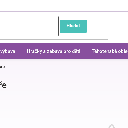
častější dotazy
Hledat
 výbava
Hračky a zábava pro děti
Těhotenské oble
áře
ře