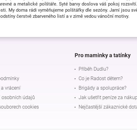
revné a metalické polštáře. Syté barvy doslova váš pokoj rozsvítí.
sti. My doma rádi vyměňujeme polštářky dle sezóny. Jarní jsou svět
dstíny čerstvě zbarveného listí a v zimě vedou vánoční motivy.
Pro maminky a tatínky
Příběh Dudlu?
podmínky
Co je Radost dětem?
a vrácení
Brigády a spolupráce?
 osobních údajů
Jak ušetřit peníze za náku
souborech cookies
Nejčastější zákaznické dot