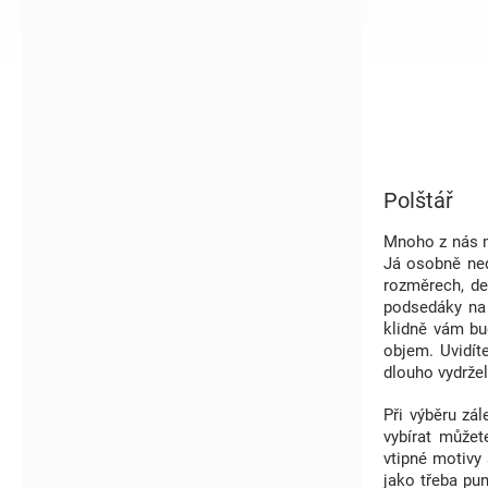
í
p
a
n
e
l
Polštář
Mnoho z nás m
Já osobně nedá
rozměrech, de
podsedáky na ž
klidně vám bu
objem. Uvidít
dlouho vydržel
Při výběru zál
vybírat můžet
vtipné motivy 
jako třeba pu