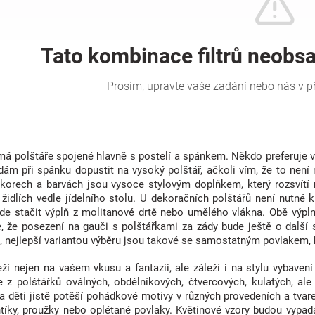
á polštáře spojené hlavně s postelí a spánkem. Někdo preferuje vy
m při spánku dopustit na vysoký polštář, ačkoli vím, že to není n
korech a barvách jsou vysoce stylovým doplňkem, který rozsvítí n
idlích vedle jídelního stolu. U dekoračních polštářů není nutné kl
de stačit výplň z molitanové drtě nebo umělého vlákna. Obě výpln
e, že posezení na gauči s polštářkami za zády bude ještě o dalš
, nejlepší variantou výběru jsou takové se samostatným povlakem, k
eží nejen na vašem vkusu a fantazii, ale záleží i na stylu vybaven
e z polštářků oválných, obdélníkových, čtvercových, kulatých, al
a děti jistě potěší pohádkové motivy v různých provedeních a tvar
ntíky, proužky nebo oplétané povlaky. Květinové vzory budou vypad