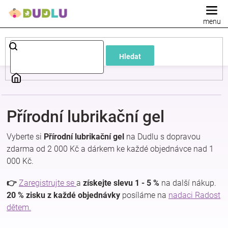
Přejít
na
obsah
Dětské
Hledat
a
kojenecké
Přírodní lubrikační gel
oblečení
Vyberte si
Přírodní lubrikační gel
na Dudlu s dopravou
Pokojíček
zdarma od 2 000 Kč a dárkem ke každé objednávce nad 1
000 Kč.
a
👉
Zaregistrujte se
a
získejte slevu 1 - 5 %
na další nákup.
20 % zisku z každé objednávky
posíláme na
nadaci Radost
kojenecká
dětem.
výbava