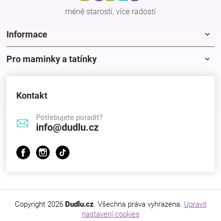
Značky
méně starostí, více radostí
Informace
Blog
Pro maminky a tatínky
Hračkářství
Přihlášení
Kontakt
Potřebujete poradit?
info@dudlu.cz
Copyright 2026
Dudlu.cz
. Všechna práva vyhrazena.
Upravit
nastavení cookies