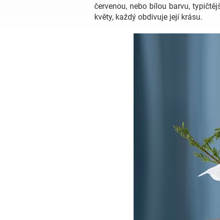
červenou, nebo bílou barvu, typičtě
květy, každý obdivuje její krásu.