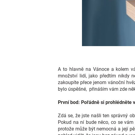
A to hlavně na Vánoce a kolem vá
množství lidí, jako předtím nikdy 
zakoupíte přece jenom vánoční hvěz
bylo úspěšné, přináším vám zde něko
První bod: Pořádně si prohlédněte
Zdá se, že jste našli ten správný o
Pokud na ní bude něco, co se vám n
protože může být nemocná a její pěs