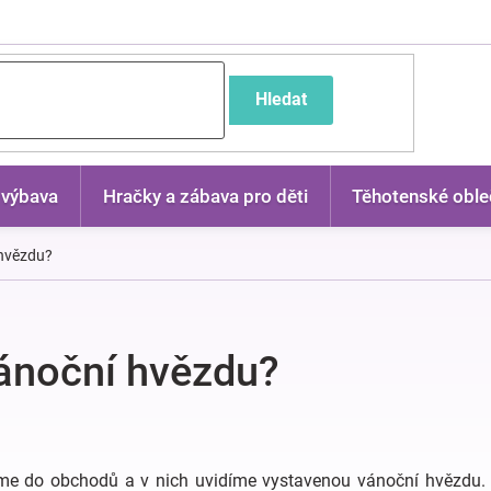
častější dotazy
Hledat
 výbava
Hračky a zábava pro děti
Těhotenské oble
 hvězdu?
ánoční hvězdu?
me do obchodů a v nich uvidíme vystavenou vánoční hvězdu.