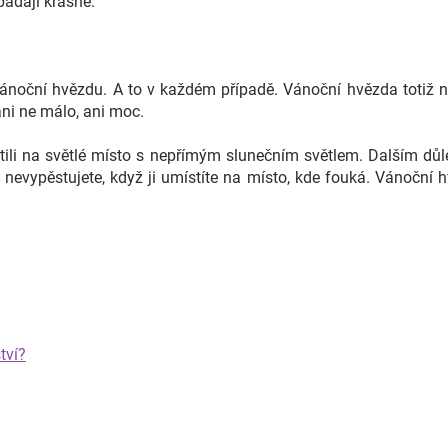
padají krásně.
vánoční hvězdu. A to v každém případě. Vánoční hvězda totiž 
 ani ne málo, ani moc.
stili na světlé místo s nepřímým slunečním světlem. Dalším důl
nevypěstujete, když ji umístíte na místo, kde fouká. Vánoční 
tví?