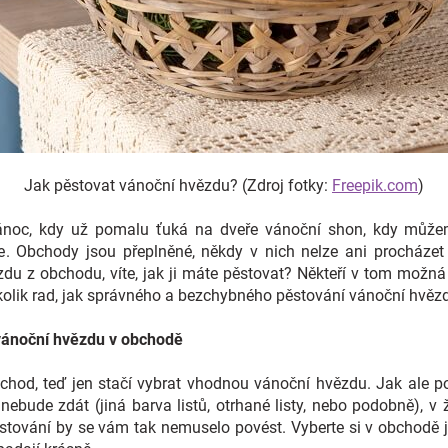
Jak pěstovat vánoční hvězdu? (Zdroj fotky:
Freepik.com
)
noc, kdy už pomalu ťuká na dveře vánoční shon, kdy můžem
ne. Obchody jsou přeplněné, někdy v nich nelze ani procházet 
du z obchodu, víte, jak ji máte pěstovat? Někteří v tom možná
lik rad, jak správného a bezchybného pěstování vánoční hvězdy
 vánoční hvězdu v obchodě
bchod, teď jen stačí vybrat vhodnou vánoční hvězdu. Jak ale p
ebude zdát (jiná barva listů, otrhané listy, nebo podobně), v 
tování by se vám tak nemuselo povést. Vyberte si v obchodě je