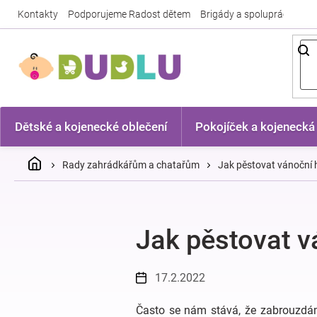
Přejít
Kontakty
Podporujeme Radost dětem
Brigády a spolupráce
Nej
na
obsah
Dětské a kojenecké oblečení
Pokojíček a kojenecká
Domů
Rady zahrádkářům a chatařům
Jak pěstovat vánoční
Jak pěstovat v
17.2.2022
Často se nám stává, že zabrouzdá