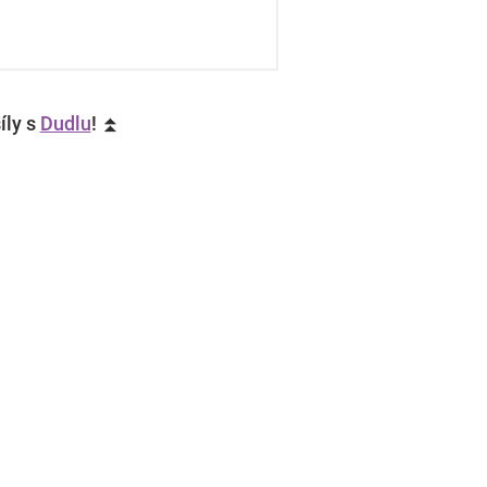
íly s
Dudlu
! ⏫