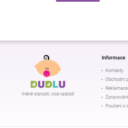
Z
á
p
Informace
a
t
Kontakty
í
Obchodní 
Reklamace 
méně starostí, více radostí
Zpracování
Poučení o 