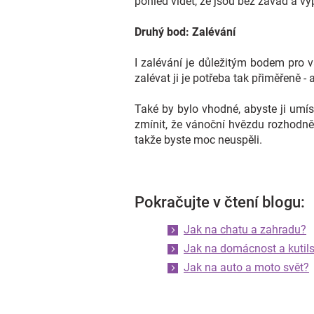
pohled vidět, že jsou bez závad a vy
Druhý bod: Zalévání
I zalévání je důležitým bodem pro 
zalévat ji je potřeba tak přiměřeně -
Také by bylo vhodné, abyste ji umí
zmínit, že vánoční hvězdu rozhodně 
takže byste moc neuspěli.
Pokračujte v čtení blogu:
Jak na chatu a zahradu?
Jak na domácnost a kutils
Jak na auto a moto svět?