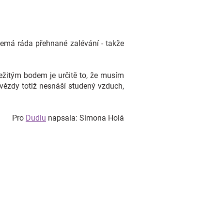
nemá ráda přehnané zalévání - takže
ežitým bodem je určitě to, že musím
hvězdy totiž nesnáší studený vzduch,
Pro
Dudlu
napsala: Simona Holá