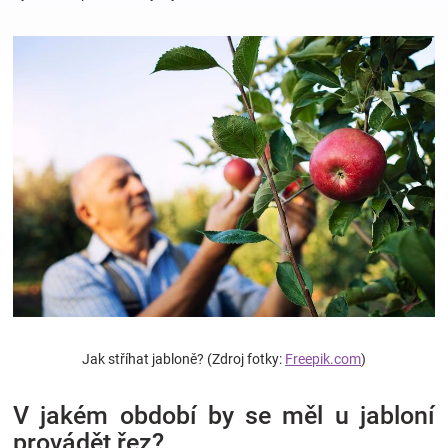
Hračky
a
zábava
pro
děti
Těhotenské
Jak stříhat jabloně? (Zdroj fotky:
Freepik.com
)
oblečení
V jakém období by se měl u jabloní
Novinky
provádět řez?