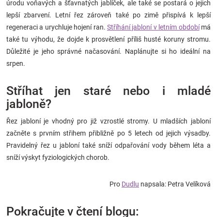
úrodu voňavých a šťavnatých jablíček, ale také se postará o jejich
lepší zbarvení. Letní řez zároveň také po zimě přispívá k lepší
regeneraci a urychluje hojení ran.
Stříhání jabloní v letním období
má
také tu výhodu, že dojde k prosvětlení příliš husté koruny stromu.
Důležité je jeho správné načasování. Naplánujte si ho ideální na
srpen.
Stříhat jen staré nebo i mladé
jabloně?
Řez jabloní je vhodný pro již vzrostlé stromy. U mladších jabloní
začněte s prvním střihem přibližně po 5 letech od jejich výsadby.
Pravidelný řez u jabloní také sníží odpařování vody během léta a
sníží výskyt fyziologických chorob.
Pro
Dudlu
napsala: Petra Velíková
Pokračujte v čtení blogu: