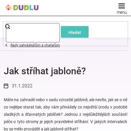
Přejít
na
obsah
Dětské
Hledat
a
Rady zahrádkářům a chatařům
kojenecké
Jak stříhat jabloně?
oblečení
Pokojíček
31.1.2022
a
Máte na zahradě nebo v sadu vzrostlé jabloně, ale nevíte, jak se o ně
co nejlépe starat tak, aby vám přinášely co největší úrodu v podobě
sladkých a šťavnatých jablíček? Jednou z nejdůležitějších součástí
kojenecká
péče o tyto stromy je jejich pravidelné stříhání. V jakých intervalech
by se mělo provádět a jak jabloně stříhat?
výbava