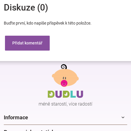
Diskuze (0)
Buďte první, kdo napíše příspěvek k této položce.
Přidat komentář
Z
á
p
a
t
í
méně starostí, více radostí
Informace