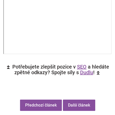
⏫ Potřebujete zlepšit pozice v
SEO
a hledáte
zpětné odkazy? Spojte síly s
Dudlu
! ⏫
Předchozí článek
Další článek