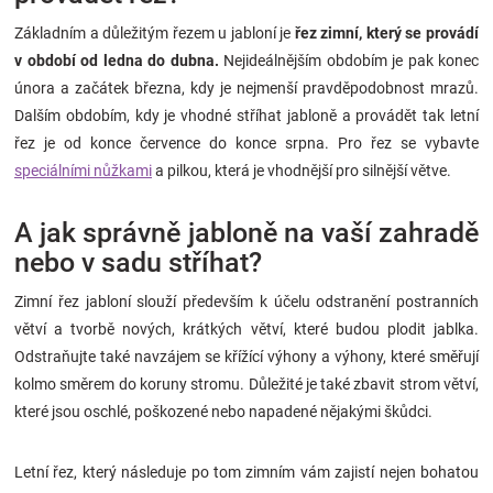
Značky
Základním a důležitým řezem u jabloní je
řez zimní, který se provádí
v období od ledna do dubna.
Nejideálnějším obdobím je pak konec
Blog
února a začátek března, kdy je nejmenší pravděpodobnost mrazů.
Dalším obdobím, kdy je vhodné stříhat jabloně a provádět tak letní
Hračkářství
řez je od konce července do konce srpna. Pro řez se vybavte
speciálními nůžkami
a pilkou, která je vhodnější pro silnější větve.
Přihlášení
A jak správně jabloně na vaší zahradě
nebo v sadu stříhat?
Zimní řez jabloní slouží především k účelu odstranění postranních
větví a tvorbě nových, krátkých větví, které budou plodit jablka.
Odstraňujte také navzájem se křížící výhony a výhony, které směřují
kolmo směrem do koruny stromu. Důležité je také zbavit strom větví,
které jsou oschlé, poškozené nebo napadené nějakými škůdci.
Letní řez, který následuje po tom zimním vám zajistí nejen bohatou