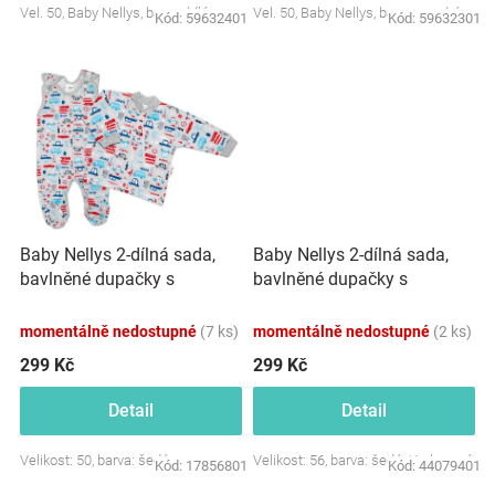
Vel. 50, Baby Nellys, barva: bílá
Vel. 50, Baby Nellys, barva: modrá
Kód:
59632401
Kód:
59632301
Značky
Blog
Hračkářství
Přihlášení
Baby Nellys 2-dílná sada,
Baby Nellys 2-dílná sada,
bavlněné dupačky s
bavlněné dupačky s
košilkou Auta, šedá
košilkou Bagr, šedá
momentálně nedostupné
(7 ks)
momentálně nedostupné
(2 ks)
299 Kč
299 Kč
Detail
Detail
Velikost: 50, barva: šedá
Velikost: 56, barva: šedá / tyrkysová
Kód:
17856801
Kód:
44079401