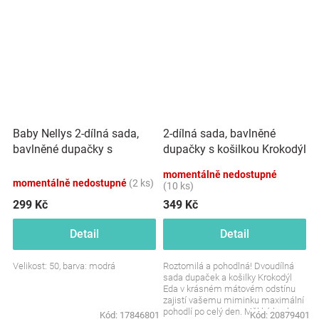
Baby Nellys 2-dílná sada,
2-dílná sada, bavlněné
bavlněné dupačky s
dupačky s košilkou Krokodýl
košilkou Medvídek, modrá
Eda, mint
momentálně nedostupné
momentálně nedostupné
(2 ks)
(10 ks)
299 Kč
349 Kč
Detail
Detail
Velikost: 50, barva: modrá
Roztomilá a pohodlná! Dvoudílná
sada dupaček a košilky Krokodýl
Eda v krásném mátovém odstínu
zajistí vašemu miminku maximální
pohodlí po celý den. Měkká bavlna
Kód:
17846801
Kód:
20879401