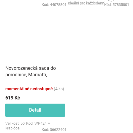
ideální pro každodenní nošení.
Kód:
44078801
Kód:
57835801
Měkoučký materiál je šetrný...
Novorozenecká sada do
porodnice, Mamatti,
smetanová/růžová -
Pampeliška, vel. 50
momentálně nedostupné
(4 ks)
619 Kč
Detail
Velikost: 50, Kod: WP424, v
krabičce,
Kód:
36622401