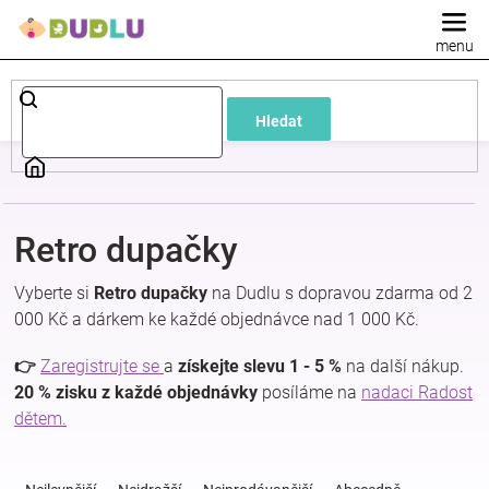
Přejít
na
obsah
Dětské
Hledat
a
kojenecké
Retro dupačky
oblečení
Vyberte si
Retro dupačky
na Dudlu s dopravou zdarma od 2
Pokojíček
000 Kč a dárkem ke každé objednávce nad 1 000 Kč.
👉
Zaregistrujte se
a
získejte slevu 1 - 5 %
na další nákup.
a
20 % zisku z každé objednávky
posíláme na
nadaci Radost
dětem.
kojenecká
Ř
a
výbava