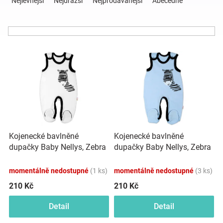
Nejlevnější
Nejdražší
Nejprodávanější
Abecedně
z
e
Hračky
n
í
a
V
p
ý
r
p
o
zábava
i
d
s
u
pro
p
k
r
t
děti
o
ů
Kojenecké bavlněné
Kojenecké bavlněné
d
dupačky Baby Nellys, Zebra
dupačky Baby Nellys, Zebra
u
Těhotenské
- bílé
- modré
k
momentálně nedostupné
(1 ks)
momentálně nedostupné
(3 ks)
t
oblečení
ů
210 Kč
210 Kč
Detail
Detail
Novinky