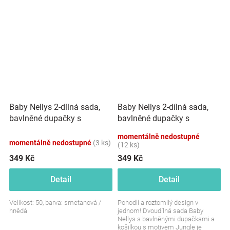
je šetrná k...
Baby Nellys 2-dílná sada,
Baby Nellys 2-dílná sada,
bavlněné dupačky s
bavlněné dupačky s
košilkou Car, smetanové
košilkou Jungle
momentálně nedostupné
momentálně nedostupné
(3 ks)
(12 ks)
349 Kč
349 Kč
Detail
Detail
Velikost: 50, barva: smetanová /
Pohodlí a roztomilý design v
hnědá
jednom! Dvoudílná sada Baby
Nellys s bavlněnými dupačkami a
košilkou s motivem Jungle je