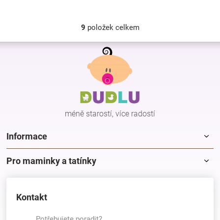
9
položek celkem
O
v
Z
l
á
á
p
d
a
a
c
t
í
í
p
méně starostí, více radostí
r
v
k
Informace
y
v
Pro maminky a tatínky
ý
p
i
s
Kontakt
u
Potřebujete poradit?