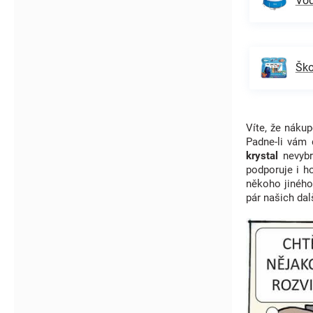
Vod
Ško
Víte, že nák
Padne-li vám
krystal
nevyb
podporuje i h
někoho jiného
pár našich dal