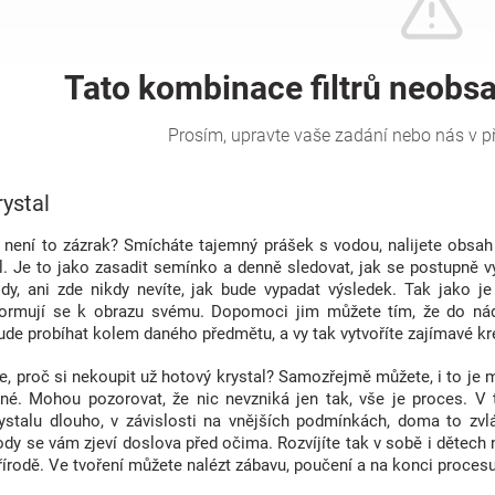
rystal
 není to zázrak? Smícháte tajemný prášek s vodou, nalijete obsah
l. Je to jako zasadit semínko a denně sledovat, jak se postupně vyv
dy, ani zde nikdy nevíte, jak bude vypadat výsledek. Tak jako je 
ormují se k obrazu svému. Dopomoci jim můžete tím, že do nádo
ude probíhat kolem daného předmětu, a vy tak vytvoříte zajímavé kr
e, proč si nekoupit už hotový krystal? Samozřejmě můžete, i to je m
né. Mohou pozorovat, že nic nevzniká jen tak, vše je proces. V 
stalu dlouho, v závislosti na vnějších podmínkách, doma to zvlá
dy se vám zjeví doslova před očima. Rozvíjíte tak v sobě i dětech n
řírodě. Ve tvoření můžete nalézt zábavu, poučení a na konci proce