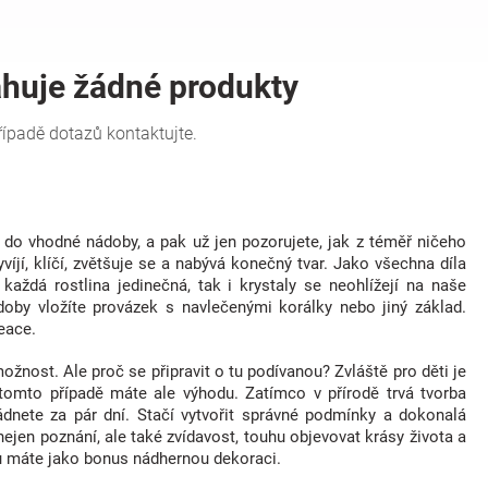
 do vhodné nádoby, a pak už jen pozorujete, jak z téměř ničeho
íjí, klíčí, zvětšuje se a nabývá konečný tvar. Jako všechna díla
každá rostlina jedinečná, tak i krystaly se neohlížejí na naše
by vložíte provázek s navlečenými korálky nebo jiný základ.
eace.
ožnost. Ale proč se připravit o tu podívanou? Zvláště pro děti je
tomto případě máte ale výhodu. Zatímco v přírodě trvá tvorba
dnete za pár dní. Stačí vytvořit správné podmínky a dokonalá
ejen poznání, ale také zvídavost, touhu objevovat krásy života a
su máte jako bonus nádhernou dekoraci.