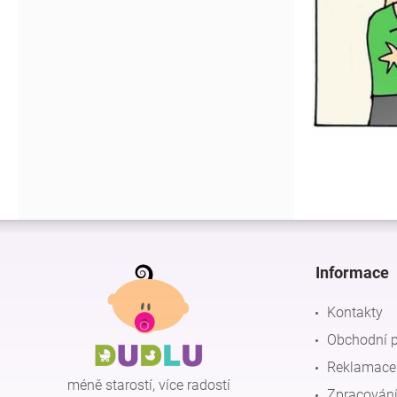
Z
á
p
Informace
a
t
Kontakty
í
Obchodní 
Reklamace 
méně starostí, více radostí
Zpracování