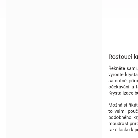
í
p
a
n
e
l
Rostoucí k
Řekněte sami,
vyroste krysta
samotné příro
očekávání a f
Krystalizace b
Možná si říkát
to velmi pouč
podobného kry
moudrost příro
také lásku k p