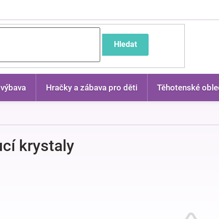
častější dotazy
Hledat
 výbava
Hračky a zábava pro děti
Těhotenské oble
cí krystaly