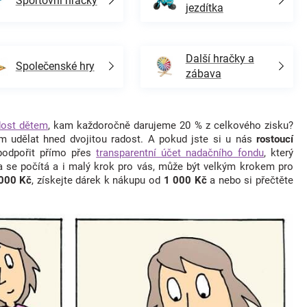
Sportovní hračky
jezdítka
Další hračky a
Společenské hry
zábava
ost dětem
, kam každoročně darujeme 20 % z celkového zisku?
m udělat hned dvojitou radost. A pokud jste si u nás
rostoucí
 podpořit přímo přes
transparentní účet nadačního fondu
, který
a se počítá a i malý krok pro vás, může být velkým krokem pro
 000 Kč
, získejte dárek k nákupu od
1 000 Kč
a nebo si přečtěte