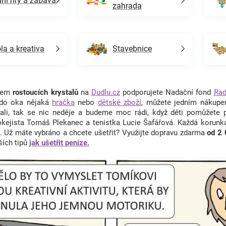
ní hry a zábava
zahrada
la a kreativa
Stavebnice
upem
rostoucích krystalů
na
Dudlu.cz
podporujete Nadační fond
Rad
 do oka nějaká
hračka
nebo
dětské zboží
, můžete jedním nákupe
rali, tak se nic neděje a budeme moc rádi, když děti pomůžete
okejista Tomáš Plekanec a tenistka Lucie Šafářová. Každá korunk
. Už máte vybráno a chcete ušetřit? Využijte dopravu zdarma
od 2
ších tipů
jak ušetřit peníze.