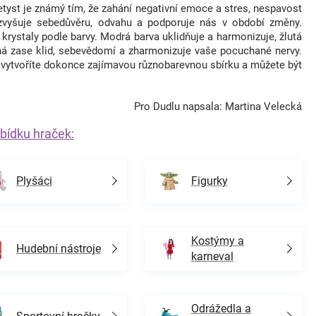
etyst je známý tím, že zahání negativní emoce a stres, nespavost
 zvyšuje sebedůvěru, odvahu a podporuje nás v období změny.
í krystaly podle barvy. Modrá barva uklidňuje a harmonizuje, žlutá
ená zase klid, sebevědomí a zharmonizuje vaše pocuchané nervy.
 vytvoříte dokonce zajímavou různobarevnou sbírku a můžete být
Pro Dudlu napsala: Martina Velecká
bídku hraček:
Plyšáci
Figurky
Kostýmy a
Hudební nástroje
karneval
Odrážedla a