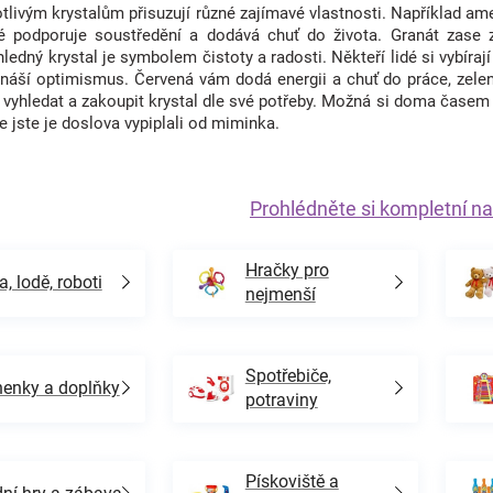
tlivým krystalům přisuzují různé zajímavé vlastnosti. Například am
é podporuje soustředění a dodává chuť do života. Granát zase
hledný krystal je symbolem čistoty a radosti. Někteří lidé si vybíraj
přináší optimismus. Červená vám dodá energii a chuť do práce, zel
 vyhledat a zakoupit krystal dle své potřeby. Možná si doma časem
že jste je doslova vypiplali od miminka.
Prohlédněte si kompletní na
Hračky pro
a, lodě, roboti
nejmenší
Spotřebiče,
enky a doplňky
potraviny
Pískoviště a