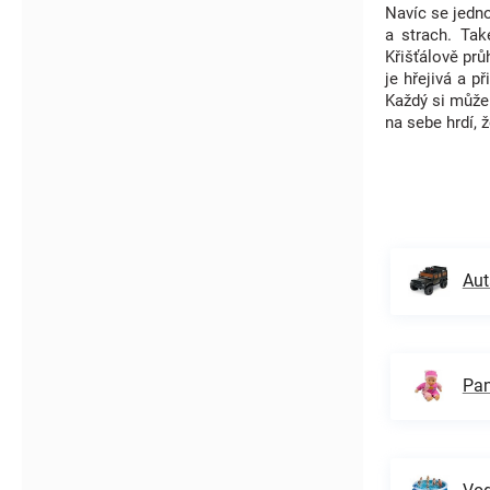
Navíc se jedno
a strach. Tak
Křišťálově prů
je hřejivá a 
Každý si může
na sebe hrdí, 
Aut
Pan