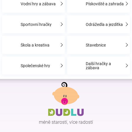
Vodní hry a zábava
Pískoviště a zahrada
Značky
Blog
Sportovní hračky
Odrážedla a jezdítka
Hračkářství
Škola a kreativa
Stavebnice
Přihlášení
Další hračky a
Společenské hry
zábava
Z
á
p
a
t
í
méně starostí, více radostí