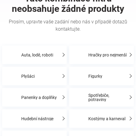
Hračky
a
zábava
Auta, lodě, roboti
Hračky pro nejmenší
pro
Plyšáci
Figurky
děti
Těhotenské
Spotřebiče,
Panenky a doplňky
potraviny
oblečení
Hudební nástroje
Kostýmy a karneval
Novinky