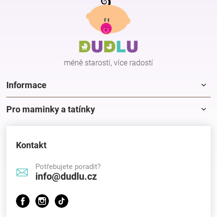
á
p
Hračky
a
t
í
a
méně starostí, více radostí
zábava
Informace
pro
Pro maminky a tatínky
děti
Kontakt
Těhotenské
Potřebujete poradit?
info@dudlu.cz
oblečení
Novinky