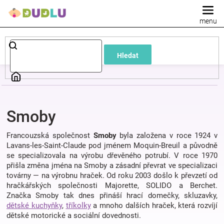
Přejít
na
obsah
Dětské
Hledat
a
kojenecké
Smoby
oblečení
Francouzská společnost
Smoby
byla založena v roce 1924 v
Pokojíček
Lavans-les-Saint-Claude pod jménem Moquin-Breuil a původně
se specializovala na výrobu dřevěného potrubí. V roce 1970
přišla změna jména na Smoby a zásadní převrat ve specializaci
a
továrny — na výrobnu hraček. Od roku 2003 došlo k převzetí od
hračkářských společnosti Majorette, SOLIDO a Berchet.
Značka Smoby tak dnes přináší hrací domečky, skluzavky,
kojenecká
dětské kuchyňky
,
tříkolky
a mnoho dalších hraček, která rozvíjí
dětské motorické a sociální dovednosti.
výbava