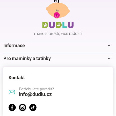
á
p
Hračky
a
t
í
a
méně starostí, více radostí
zábava
Informace
pro
Pro maminky a tatínky
děti
Kontakt
Těhotenské
Potřebujete poradit?
info@dudlu.cz
oblečení
Novinky