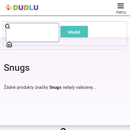
Přejít
na
obsah
Dětské
Hledat
a
kojenecké
Snugs
oblečení
Pokojíček
Žádné produkty značky
Snugs
nebyly nalezeny...
a
kojenecká
Z
výbava