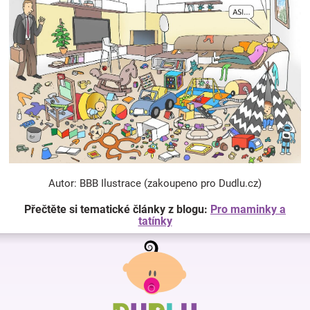
Autor: BBB Ilustrace (zakoupeno pro Dudlu.cz)
Přečtěte si tematické články z blogu:
Pro maminky a
tatínky
Z
á
p
a
t