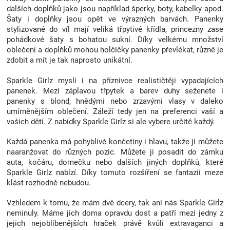
dalších doplňků jako jsou například šperky, boty, kabelky apod.
Šaty i doplňky jsou opět ve výrazných barvách. Panenky
stylizované do víl mají veliká třpytivé křídla, princezny zase
pohádkové šaty s bohatou sukní. Díky velkému množství
oblečení a doplňků mohou holčičky panenky převlékat, různě je
zdobit a mít je tak naprosto unikátní.
Sparkle Girlz myslí i na příznivce realističtěji vypadajících
panenek. Mezi záplavou třpytek a barev duhy seženete i
panenky s blond, hnědými nebo zrzavými vlasy v daleko
umírněnějším oblečení. Záleží tedy jen na preferenci vaší a
vašich dětí. Z nabídky Sparkle Girlz si ale vybere určitě každý.
Každá panenka má pohyblivé končetiny i hlavu, takže ji můžete
naaranžovat do různých pozic. Můžete ji posadit do zámku
auta, kočáru, domečku nebo dalších jiných doplňků, které
Sparkle Girlz nabízí. Díky tomuto rozšíření se fantazii meze
klást rozhodně nebudou.
Vzhledem k tomu, že mám dvě dcery, tak ani nás Sparkle Girlz
neminuly. Máme jich doma opravdu dost a patří mezi jedny z
jejich nejoblíbenějších hraček právě kvůli extravaganci a