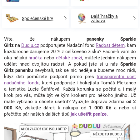
Další hračky a
Společenské hry
zábava
Víte, že nákupem
panenky Sparkle
Girlz
na
Dudlu.cz
podporujete Nadační fond
Radost dětem
, kam
každoročně darujeme 20 % z celkového zisku? Padne-li vám do
oka nějaká
hračka
nebo
dětské zboží
, můžete jedním nákupem
udělat hned dvojitou radost. A pokud jste si u nás
Sparkle
Girlz
panenku
nevybrali, tak se nic neděje a budeme moc rádi,
když děti pomůžete podpořit přímo přes
transparentní účet
nadačního fondu
, který podporuje i hokejista Tomáš Plekanec
a tenistka Lucie Šafářová. Každá korunka se počítá a i malý
krok pro vás, může být velkým krokem pro někoho jiného. Už
máte vybráno a chcete ušetřit? Využijte dopravu zdarma
od 2
000 Kč
, získejte dárek k nákupu od
1 000 Kč
a nebo si
přečtěte pár našich dalších tipů
jak ušetřit peníze.