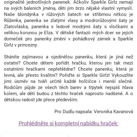
originalitě jednotlivých panenek. Ačkoliv Sparkle Girlz nemají
na svých baleních jména, děti jim brzo nějaké vlastní vymyslí.
Naše blondýnka v růžových šatech se stříbrnou nitkou je
Růženka, panenka se zlatými vlasy a modrorůžovými šaty je
Zlatovláska, panenka s ledově modrými šaty s vločkami a
velikou korunou je Elza. V dětské fantazii mých dcer se jejich
domeček pro panenky změní v pohádkový zámek a Sparkle
Girlz v princezny.
Sháníte zajímavou a ojedinělou panenku, která je jiná než
ostatní? Chcete dětem pořídit hračku, kterou jen tak mezi
ostatními hračkami nepřehlédne? Chcete panenku, která je
levná, ale přesto kvalitní? Pořiďte si Sparkle Girlz! Vykouzlíte
jimi úsměv na tváři určitě každé holčičce i menší slečně.
Rodičům půjde ze všech těch barev a třpytek nejspíš hlava
kolem, ale děti budou z těchto hraček naprosto nadšené. A o
dětskou radost jde přece především.
Pro Dudlu napsala: Veronika Kavanová
Prohlédněte si kompletní nabídku hraček: