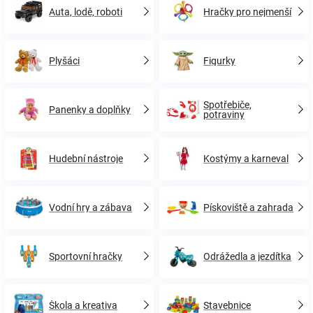
Auta, lodě, roboti
Hračky pro nejmenší
Plyšáci
Figurky
Spotřebiče,
Panenky a doplňky
potraviny
Hudební nástroje
Kostýmy a karneval
Vodní hry a zábava
Pískoviště a zahrada
Sportovní hračky
Odrážedla a jezdítka
Škola a kreativa
Stavebnice