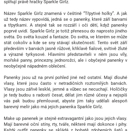
splňují právě hračky Sparkle Girlz.
Značky
Název Sparkle Girlz znamená v češtině “Třpytivé holky”. A jak
už tedy název vypovídá, jedná se o panenky, které září barvami
Blog
a třpytkami. A stejně tak se rozzáří i oči dětí, když panenky
poprvé uvidí. Sparkle Girlz je totiž přenesou do naprosto jiného
světa. Do světa kouzel a fantazie. Do světa, ve kterém se může
Hračkářství
stát cokoliv a kde se sny stávají skutečností. Tento svět září
především v barvách jasně růžové, křiklavě fialové, svítivě žluté
Přihlášení
a výrazné tyrkysové. Hlavními představiteli v něm jsou víly,
mořské panny, princezny, jednorožci, ale i obyčejné panenky v
neobyčejně nápadném oblečení.
Panenky jsou už na první pohled jiné než ostatní. Mají dlouhé
vlasy, které jsou často v netradičních roztomilých barvách.
Vlasy jsou zářivě lesklé, jemné a vůbec se necuchají. Holčičky
je tedy budou s radostí česat, dělat jim různé účesy a nejspíš
vás pak budou přemlouvat, abyste jim taky udělali alespoň
barevný melír jako má jejich panenka Sparkle Girlz.
Make up panenek je stejně extravagantní jako jsou jejich vlasy.
Mají barevné oční stíny, rty, tváře, některé mají dokonce i pihy.
Každý outfit panenky se skládá z bohatě zdobených šatů a