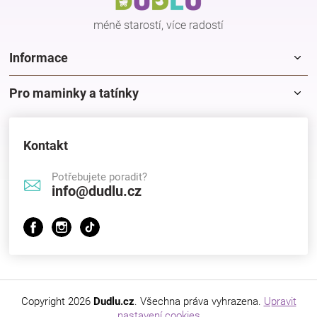
í
méně starostí, více radostí
Informace
Pro maminky a tatínky
Kontakt
Potřebujete poradit?
info@dudlu.cz
Copyright 2026
Dudlu.cz
. Všechna práva vyhrazena.
Upravit
nastavení cookies