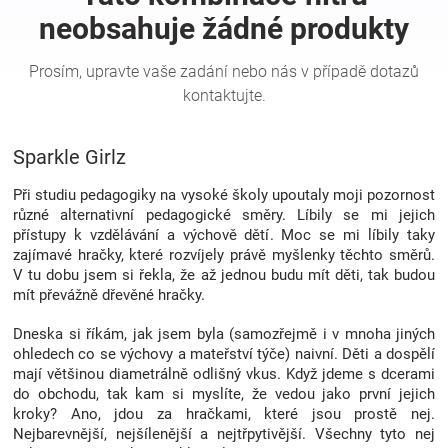
Hračky
a
Sparkle Girlz
zábava
Při studiu pedagogiky na vysoké školy upoutaly moji pozornost
pro
různé alternativní pedagogické směry. Líbily se mi jejich
přístupy k vzdělávání a výchově dětí. Moc se mi líbily taky
zajímavé hračky, které rozvíjely právě myšlenky těchto směrů.
děti
V tu dobu jsem si řekla, že až jednou budu mít děti, tak budou
mít převážně dřevěné hračky.
Těhotenské
Dneska si říkám, jak jsem byla (samozřejmě i v mnoha jiných
ohledech co se výchovy a mateřství týče) naivní. Děti a dospělí
oblečení
mají většinou diametrálně odlišný vkus. Když jdeme s dcerami
do obchodu, tak kam si myslíte, že vedou jako první jejich
kroky? Ano, jdou za hračkami, které jsou prostě nej.
Novinky
Nejbarevnější, nejšílenější a nejtřpytivější. Všechny tyto nej