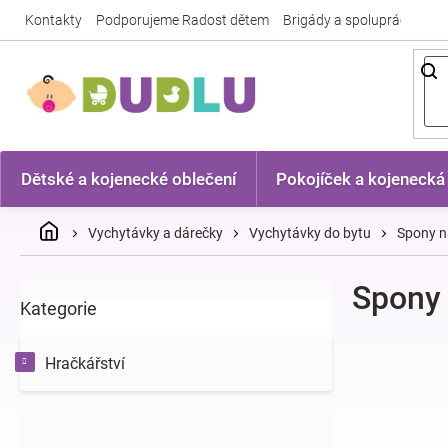
Přejít
Kontakty
Podporujeme Radost dětem
Brigády a spolupráce
Nej
na
obsah
Dětské a kojenecké oblečení
Pokojíček a kojenecká
Domů
Vychytávky a dárečky
Vychytávky do bytu
Spony n
P
Spony 
Kategorie
Přeskočit
o
kategorie
s
t
Hračkářství
r
a
n
n