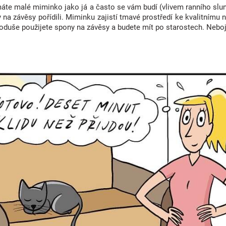
áte malé miminko jako já a často se vám budí (vlivem ranního slun
 na závěsy pořídili. Miminku zajistí tmavé prostředí ke kvalitnímu
oduše použijete spony na závěsy a budete mít po starostech. Nebojte