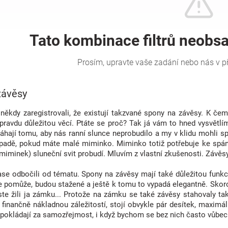
závěsy
 někdy zaregistrovali, že existují takzvané spony na závěsy. K če
ravdu důležitou věcí. Ptáte se proč? Tak já vám to hned vysvětlím.
ají tomu, aby nás ranní slunce neprobudilo a my v klidu mohli spát
případě, pokud máte malé miminko. Miminko totiž potřebuje ke spán
miminek) sluneční svit probudí. Mluvím z vlastní zkušenosti. Závěs
ase odbočili od tématu. Spony na závěsy mají také důležitou funkc
 pomůže, budou stažené a ještě k tomu to vypadá elegantně. Skoro 
yste žili ja zámku... Protože na zámku se také závěsy stahovaly 
finančně nákladnou záležitostí, stojí obvykle pár desítek, maximál
pokládají za samozřejmost, i když bychom se bez nich často vůbec