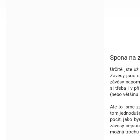
í
p
a
n
e
l
Spona na 
Určitě jste už
Závěsy jsou op
závěsy napomáh
si třeba i v 
(nebo většinu 
Ale to jsme z
tom jednoduše
pocit, jako b
závěsy nejsou 
možná trochu 