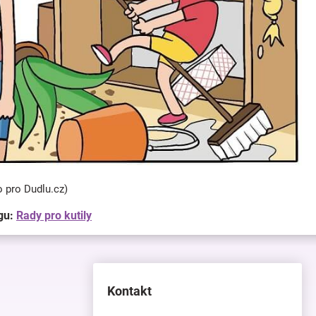
o pro Dudlu.cz)
gu:
Rady pro kutily
Kontakt