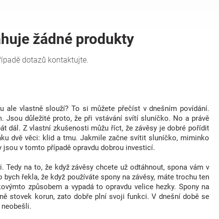
mu ale vlastně slouží? To si můžete přečíst v dnešním povídání.
 Jsou důležité proto, že při vstávání svítí sluníčko. No a právě
 dál. Z vlastní zkušenosti můžu říct, že závěsy je dobré pořídit
ku dvě věci: klid a tmu. Jakmile začne svítit sluníčko, miminko
y jsou v tomto případě opravdu dobrou investicí.
i. Tedy na to, že když závěsy chcete už odtáhnout, spona vám v
bych řekla, že když používáte spony na závěsy, máte trochu ten
takovýmto způsobem a vypadá to opravdu velice hezky. Spony na
ně stovek korun, zato dobře plní svoji funkci. V dnešní době se
 neobešli.