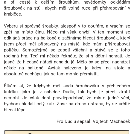
a při cestě k delším šroubkům, nevědomky odkládám
Značky
šroubovák na stůl, abych měl volné ruce při přehrabování v
krabičce.
Blog
Vyberu si správné šroubky, alespoň v to doufám, a vracím se
zpět na místo činu. Něco mi však chybí. V ten moment se
odkládá práce na balkoně a začínáme hledat šroubovák, který
Hračkářství
jsem přeci měl připravený na místě, kde mám přišroubovat
poličku. Samozřejmě se zapojí všichni a stává se z toho
Přihlášení
rodinná hra. Teď mi někdo řekněte, že si s dětmi nehraji. Je
jasné, že hledané nářadí nenajdu já. Mělo by se přeci nacházet
někde na balkoně. Avšak nalezeno je kdesi na stole a
absolutně nechápu, jak se tam mohlo přemístit.
Říkám si, že kdybych měl sadu šroubováku v přehledném
kufříku, jako je v nabídce Dudlu, tak bych je přeci ztratit
nemohl. Je však dost pravděpodobné, že místo jedné věci,
bychom hledali celý kufr. Zase na druhou stranu, by se určitě
hledal lépe.
Pro Dudlu sepsal: Vojtěch Macháček