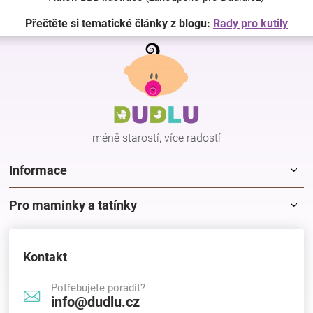
Přečtěte si tematické články z blogu:
Rady pro kutily
Z
á
p
a
t
í
méně starostí, více radostí
Informace
Pro maminky a tatínky
Kontakt
Potřebujete poradit?
info@dudlu.cz