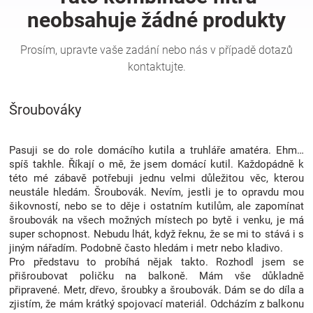
Hračky
a
Šroubováky
zábava
pro
Pasuji se do role domácího kutila a truhláře amatéra. Ehm…
spíš takhle. Říkají o mě, že jsem domácí kutil. Každopádně k
této mé zábavě potřebuji jednu velmi důležitou věc, kterou
děti
neustále hledám. Šroubovák. Nevím, jestli je to opravdu mou
šikovností, nebo se to děje i ostatním kutilům, ale zapomínat
Těhotenské
šroubovák na všech možných místech po bytě i venku, je má
super schopnost. Nebudu lhát, když řeknu, že se mi to stává i s
jiným nářadím. Podobně často hledám i metr nebo kladivo.
oblečení
Pro představu to probíhá nějak takto. Rozhodl jsem se
přišroubovat poličku na balkoně. Mám vše důkladně
připravené. Metr, dřevo, šroubky a šroubovák. Dám se do díla a
Novinky
zjistím, že mám krátký spojovací materiál. Odcházím z balkonu