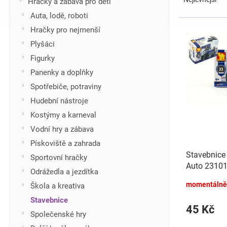
Hračky a zábava pro děti
z
í
Auta, lodě, roboti
e
p
V
Hračky pro nejmenší
n
a
ý
í
n
Plyšáci
p
p
e
i
Figurky
r
l
s
Panenky a doplňky
o
p
d
Spotřebiče, potraviny
r
u
Hudební nástroje
o
k
d
Kostýmy a karneval
t
u
Vodní hry a zábava
ů
k
Pískoviště a zahrada
t
Stavebnice
Sportovní hračky
ů
Auto 23101 
Odrážedla a jezdítka
9,5x7x4,5c
momentálně
Škola a kreativa
Stavebnice
45 Kč
Společenské hry