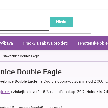
častější dotazy
Hledat
 výbava
Hračky a zábava pro děti
Těhotenské oble
Stavebnice Double Eagle
nice Double Eagle
avebnice Double Eagle
na Dudlu s dopravou zdarma od 2 000 Kč
jte se
a
získejte slevu 1 - 5 %
na další nákup.
20 % zisku z kaž
Nejdražší
Nejprodávanější
Abecedně