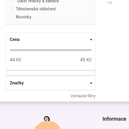
Další hračky a zábava
1 ks
Těhotenské oblečení
Novinky
Cena
44
Kč
45
Kč
Značky
Vymazat filtry
Z
á
p
Informace
a