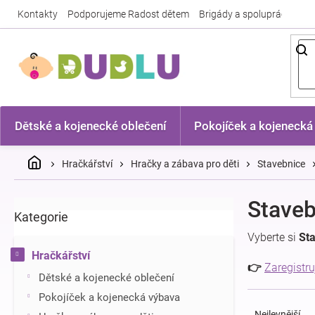
Přejít
Kontakty
Podporujeme Radost dětem
Brigády a spolupráce
Nej
na
obsah
Dětské a kojenecké oblečení
Pokojíček a kojenecká
Domů
Hračkářství
Hračky a zábava pro děti
Stavebnice
P
Staveb
Kategorie
Přeskočit
o
kategorie
s
Vyberte si
St
t
Hračkářství
r
👉
Zaregistru
Dětské a kojenecké oblečení
a
Ř
n
Pokojíček a kojenecká výbava
a
n
Nejlevnější