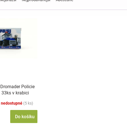
 Dromader Policie
33ks v krabici
m
 nedostupné
(5 ks)
Do košíku