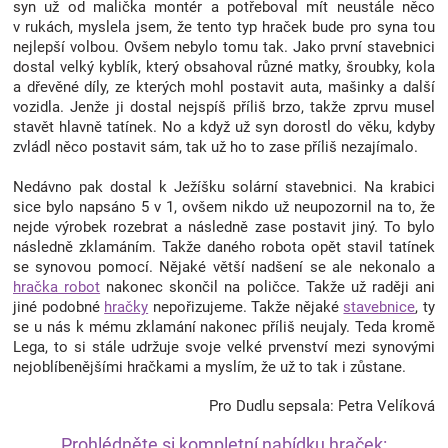
syn už od malička montér a potřeboval mít neustále něco
Značky
v rukách, myslela jsem, že tento typ hraček bude pro syna tou
nejlepší volbou. Ovšem nebylo tomu tak. Jako první stavebnici
dostal velký kyblík, který obsahoval různé matky, šroubky, kola
Blog
a dřevěné díly, ze kterých mohl postavit auta, mašinky a další
vozidla. Jenže ji dostal nejspíš příliš brzo, takže zprvu musel
stavět hlavně tatínek. No a když už syn dorostl do věku, kdyby
Hračkářství
zvládl něco postavit sám, tak už ho to zase příliš nezajímalo.
Přihlášení
Nedávno pak dostal k Ježíšku solární stavebnici. Na krabici
sice bylo napsáno 5 v 1, ovšem nikdo už neupozornil na to, že
nejde výrobek rozebrat a následně zase postavit jiný. To bylo
následně zklamáním. Takže daného robota opět stavil tatínek
se synovou pomocí. Nějaké větší nadšení se ale nekonalo a
hračka robot
nakonec skončil na poličce. Takže už raději ani
jiné podobné
hračky
nepořizujeme. Takže nějaké
stavebnice
, ty
se u nás k mému zklamání nakonec příliš neujaly. Teda kromě
Lega, to si stále udržuje svoje velké prvenství mezi synovými
nejoblíbenějšími hračkami a myslím, že už to tak i zůstane.
Pro Dudlu sepsala: Petra Velíková
Prohlédněte si kompletní nabídku hraček: