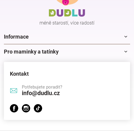
a
t
í
méně starostí, více radostí
Informace
Pro maminky a tatínky
Kontakt
Potřebujete poradit?
info@dudlu.cz