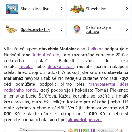
Škola a kreativa
Stavebnice
Další hračky a
Společenské hry
zábava
Víte, že nákupem
stavebnic Marioinex
na
Dudlu.cz
podporujete
Nadační fond
Radost dětem
, kam každoročně darujeme 20 % z
celkového zisku? Padne-li vám do oka
nějaká
hračka
nebo
dětské zboží
, můžete jedním nákupem
udělat hned dvojitou radost. A pokud jste si u nás
stavebnici
Marioinex
nevybrali, tak se nic neděje a budeme moc rádi, když
děti pomůžete podpořit přímo přes
transparentní účet
nadačního fondu
, který podporuje i hokejista Tomáš Plekanec
a tenistka Lucie Šafářová. Každá korunka se počítá a i malý
krok pro vás, může být velkým krokem pro někoho jiného. Už
máte vybráno a chcete ušetřit? Využijte dopravu zdarma
od 2
000 Kč
, získejte dárek k nákupu od
1 000 Kč
a nebo si
přečtěte pár našich dalších tipů
jak ušetřit peníze.