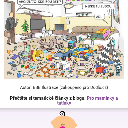
Autor: BBB Ilustrace (zakoupeno pro Dudlu.cz)
Přečtěte si tematické články z blogu:
Pro maminky a
tatínky
Z
á
p