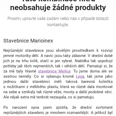
Hračky
a
Stavebnice Marioinex
zábava
Nejrůznější stavebnice jsou skvělým prostředkem k rozvoji
pro
jemné motoriky dětí. A navíc jsou taky zábavné. V dnešní době
jich je na trhu tolik, stačí si jen vybrat. Nabídka tak uspokojí
potřeby jak těch nejmenších, tak i větších dětí. Pamatuji si, že
děti
za mě byly hlavně
stavebnice Merkur
. Tu jsme doma ale se
sestrou neměly. Co si vybavuju kromě
Lega
, tak jsme jako
Těhotenské
jedinou další stavebnici měli taková barevná kolečka
s nožičkami z měkkého plastu, která se různě dala montovat
na sebe a vznikaly tak různé věže, mosty a další podobné věci.
oblečení
Ale nějak extra mě tenkrát nezaujala, co si pamatuju.
Po narození syna jsem zjistila, že dnešní sortiment
Novinky
nejrůznějších stavebnic je mnohem rozmanitější. A jelikož byl