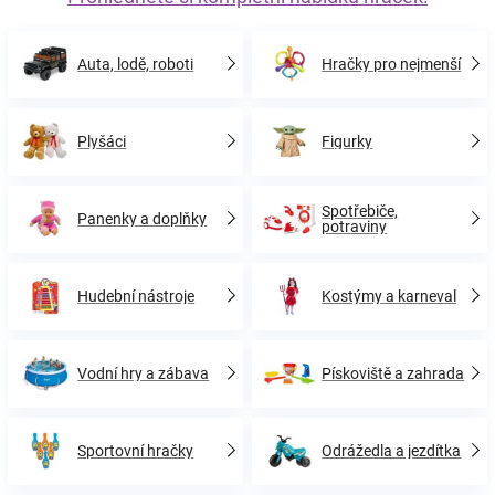
Auta, lodě, roboti
Hračky pro nejmenší
Plyšáci
Figurky
Spotřebiče,
Panenky a doplňky
potraviny
Hudební nástroje
Kostýmy a karneval
Vodní hry a zábava
Pískoviště a zahrada
Sportovní hračky
Odrážedla a jezdítka