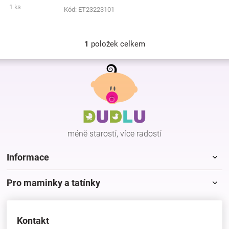
1 ks
Kód:
ET23223101
Značky
Blog
1
položek celkem
O
v
Z
Hračkářství
l
á
á
p
d
Přihlášení
a
a
c
t
í
í
p
méně starostí, více radostí
r
v
k
Informace
y
v
Pro maminky a tatínky
ý
p
i
s
Kontakt
u