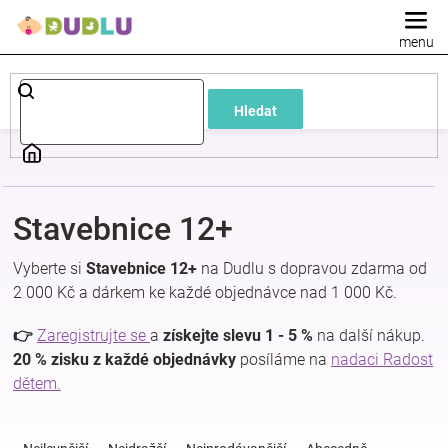
Přejít
na
obsah
Dětské
Hledat
a
kojenecké
Stavebnice 12+
oblečení
Vyberte si
Stavebnice 12+
na Dudlu s dopravou zdarma od
Pokojíček
2 000 Kč a dárkem ke každé objednávce nad 1 000 Kč.
👉
Zaregistrujte se
a
získejte slevu 1 - 5 %
na další nákup.
a
20 % zisku z každé objednávky
posíláme na
nadaci Radost
dětem.
kojenecká
Ř
a
výbava