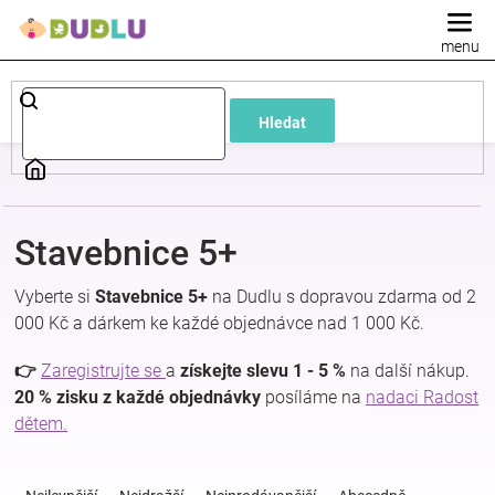
Přejít
na
obsah
Dětské
Hledat
a
kojenecké
Stavebnice 5+
oblečení
Vyberte si
Stavebnice 5+
na Dudlu s dopravou zdarma od 2
Pokojíček
000 Kč a dárkem ke každé objednávce nad 1 000 Kč.
👉
Zaregistrujte se
a
získejte slevu 1 - 5 %
na další nákup.
a
20 % zisku z každé objednávky
posíláme na
nadaci Radost
dětem.
kojenecká
Ř
a
výbava