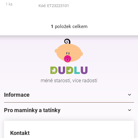
1 ks
Kód:
ET23223101
Značky
Blog
1
položek celkem
O
v
Z
Hračkářství
l
á
á
p
d
Přihlášení
a
a
c
t
í
í
p
méně starostí, více radostí
r
v
k
Informace
y
v
Pro maminky a tatínky
ý
p
i
s
Kontakt
u