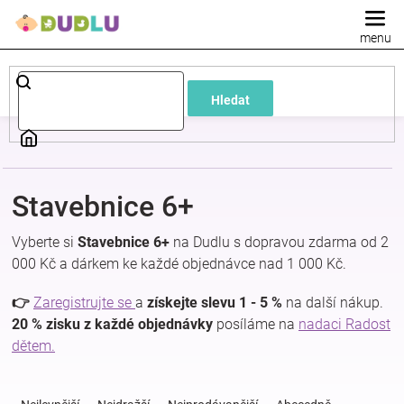
Přejít
na
obsah
Dětské
Hledat
a
kojenecké
Stavebnice 6+
oblečení
Vyberte si
Stavebnice 6+
na Dudlu s dopravou zdarma od 2
Pokojíček
000 Kč a dárkem ke každé objednávce nad 1 000 Kč.
👉
Zaregistrujte se
a
získejte slevu 1 - 5 %
na další nákup.
a
20 % zisku z každé objednávky
posíláme na
nadaci Radost
dětem.
kojenecká
Ř
a
výbava