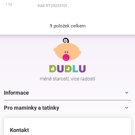
1 ks
Kód:
ET23223101
Značky
Blog
1
položek celkem
O
v
Z
Hračkářství
l
á
á
p
d
Přihlášení
a
a
c
t
í
í
p
méně starostí, více radostí
r
v
k
Informace
y
v
Pro maminky a tatínky
ý
p
i
s
Kontakt
u