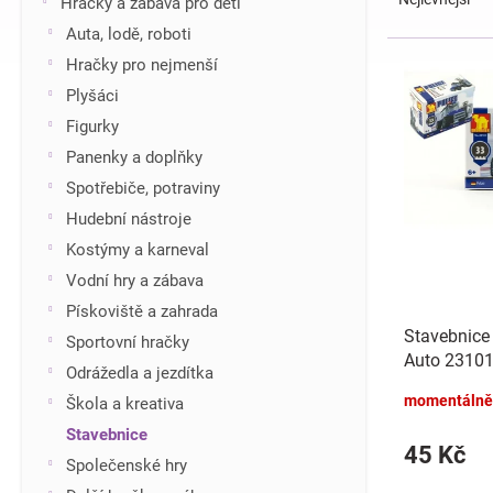
Hračky a zábava pro děti
z
í
Auta, lodě, roboti
e
p
V
Hračky pro nejmenší
n
a
ý
í
n
Plyšáci
p
p
e
i
Figurky
r
l
s
Panenky a doplňky
o
p
d
Spotřebiče, potraviny
r
u
Hudební nástroje
o
k
d
Kostýmy a karneval
t
u
Vodní hry a zábava
ů
k
Pískoviště a zahrada
t
Stavebnice
Sportovní hračky
ů
Auto 23101 
Odrážedla a jezdítka
9,5x7x4,5c
momentálně
Škola a kreativa
Stavebnice
45 Kč
Společenské hry