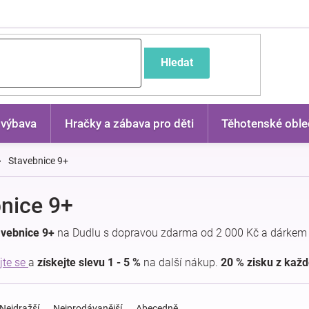
častější dotazy
Hledat
 výbava
Hračky a zábava pro děti
Těhotenské oble
Stavebnice 9+
nice 9+
avebnice 9+
na Dudlu s dopravou zdarma od 2 000 Kč a dárkem 
jte se
a
získejte slevu 1 - 5 %
na další nákup.
20 % zisku z kaž
Nejdražší
Nejprodávanější
Abecedně