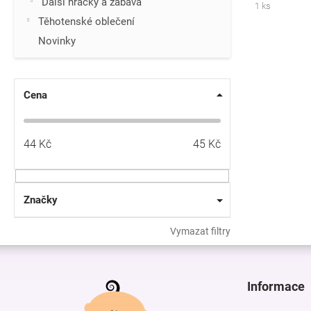
Další hračky a zábava
1 ks
Těhotenské oblečení
Novinky
Cena
44
Kč
45
Kč
Značky
Vymazat filtry
Z
á
p
Informace
a