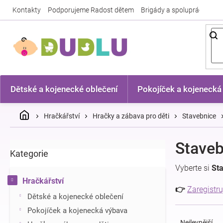
Přejít
Kontakty
Podporujeme Radost dětem
Brigády a spolupráce
Nej
na
obsah
Dětské a kojenecké oblečení
Pokojíček a kojenecká
Domů
Hračkářství
Hračky a zábava pro děti
Stavebnice
P
Staveb
Kategorie
Přeskočit
o
kategorie
s
Vyberte si
St
t
Hračkářství
r
👉
Zaregistru
Dětské a kojenecké oblečení
a
Ř
n
Pokojíček a kojenecká výbava
a
n
Nejlevnější