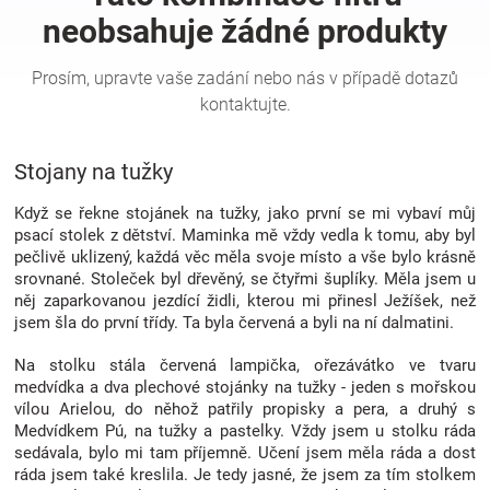
Hračky
a
Stojany na tužky
zábava
Když se řekne stojánek na tužky, jako první se mi vybaví můj
pro
psací stolek z dětství. Maminka mě vždy vedla k tomu, aby byl
pečlivě uklizený, každá věc měla svoje místo a vše bylo krásně
srovnané. Stoleček byl dřevěný, se čtyřmi šuplíky. Měla jsem u
děti
něj zaparkovanou jezdící židli, kterou mi přinesl Ježíšek, než
jsem šla do první třídy. Ta byla červená a byli na ní dalmatini.
Těhotenské
Na stolku stála červená lampička, ořezávátko ve tvaru
medvídka a dva plechové stojánky na tužky - jeden s mořskou
oblečení
vílou Arielou, do něhož patřily propisky a pera, a druhý s
Medvídkem Pú, na tužky a pastelky. Vždy jsem u stolku ráda
sedávala, bylo mi tam příjemně. Učení jsem měla ráda a dost
Novinky
ráda jsem také kreslila. Je tedy jasné, že jsem za tím stolkem