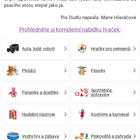
psacího stolu, stejně jako já.
Pro Dudlu napsala: Marie Hlaváčová
Prohlédněte si kompletní nabídku hraček:
Auta, lodě, roboti
Hračky pro nejmenší
Plyšáci
Figurky
Spotřebiče,
Panenky a doplňky
potraviny
Hudební nástroje
Kostýmy a karneval
Vodní hry a zábava
Pískoviště a zahrada