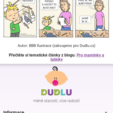
Autor: BBB Ilustrace (zakoupeno pro Dudlu.cz)
Přečtěte si tematické články z blogu:
Pro maminky a
tatínky
Z
á
p
a
t
í
méně starostí, více radostí
Informace