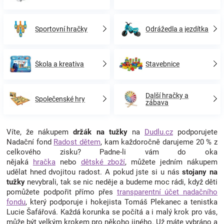
Sportovní hračky
Odrážedla a jezdítka
Škola a kreativa
Stavebnice
Další hračky a
Společenské hry
zábava
Víte, že nákupem
držák na tužky
na
Dudlu.cz
podporujete
Nadační fond
Radost dětem
, kam každoročně darujeme 20 % z
celkového zisku? Padne-li vám do oka
nějaká
hračka
nebo
dětské zboží
, můžete jedním nákupem
udělat hned dvojitou radost. A pokud jste si u nás
stojany na
tužky
nevybrali, tak se nic neděje a budeme moc rádi, když děti
pomůžete podpořit přímo přes
transparentní účet nadačního
fondu
, který podporuje i hokejista Tomáš Plekanec a tenistka
Lucie Šafářová. Každá korunka se počítá a i malý krok pro vás,
může být velkým krokem pro někoho jiného. Už máte vybráno a