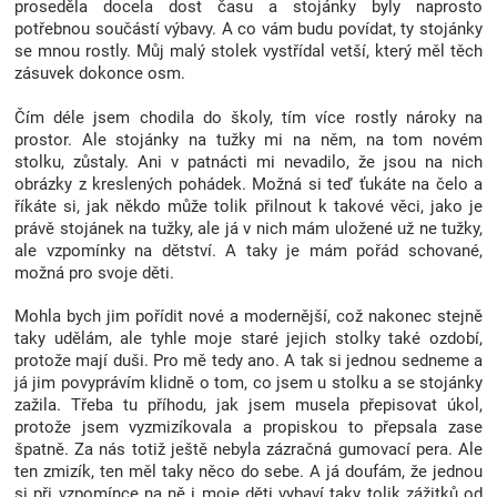
proseděla docela dost času a stojánky byly naprosto
Značky
potřebnou součástí výbavy. A co vám budu povídat, ty stojánky
se mnou rostly. Můj malý stolek vystřídal vetší, který měl těch
zásuvek dokonce osm.
Blog
Čím déle jsem chodila do školy, tím více rostly nároky na
prostor. Ale stojánky na tužky mi na něm, na tom novém
Hračkářství
stolku, zůstaly. Ani v patnácti mi nevadilo, že jsou na nich
obrázky z kreslených pohádek. Možná si teď ťukáte na čelo a
Přihlášení
říkáte si, jak někdo může tolik přilnout k takové věci, jako je
právě stojánek na tužky, ale já v nich mám uložené už ne tužky,
ale vzpomínky na dětství. A taky je mám pořád schované,
možná pro svoje děti.
Mohla bych jim pořídit nové a modernější, což nakonec stejně
taky udělám, ale tyhle moje staré jejich stolky také ozdobí,
protože mají duši. Pro mě tedy ano. A tak si jednou sedneme a
já jim povyprávím klidně o tom, co jsem u stolku a se stojánky
zažila. Třeba tu příhodu, jak jsem musela přepisovat úkol,
protože jsem vyzmizíkovala a propiskou to přepsala zase
špatně. Za nás totiž ještě nebyla zázračná gumovací pera. Ale
ten zmizík, ten měl taky něco do sebe. A já doufám, že jednou
si při vzpomínce na ně i moje děti vybaví taky tolik zážitků od