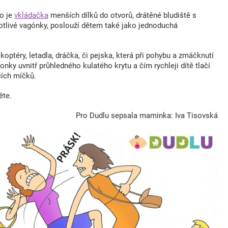
ko je
vkládačka
menších dílků do otvorů, drátěné bludiště s
notlivé vagónky, poslouží dětem také jako jednoduchá
koptéry, letadla, dráčka, či pejska, která při pohybu a zmáčknutí
lonky uvnitř průhledného kulatého krytu a čím rychleji dítě tlačí
cích míčků.
ěte.
Pro Dudlu sepsala maminka: Iva Tisovská