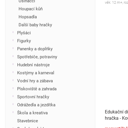
Usínáčci
věk: 12 m+, ro
Houpací kůň
Hopsadla
Další baby hračky
Plyšáci
Figurky
Panenky a doplňky
Spotřebiče, potraviny
Hudební nástroje
Kostýmy a karneval
Vodní hry a zábava
Pískoviště a zahrada
Sportovní hračky
Odrážedla a jezdítka
Edukační d
Škola a kreativa
hračka - Ko
Stavebnice
barevnýma