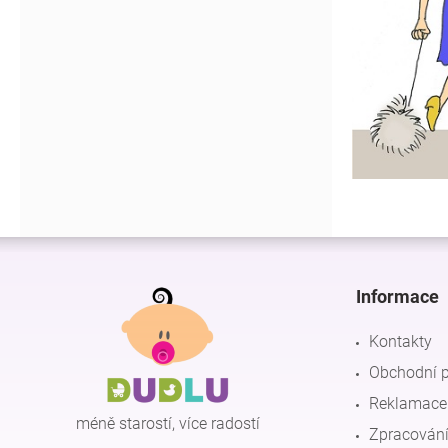
Z
á
p
Informace
a
t
Kontakty
í
Obchodní 
Reklamace 
méně starostí, více radostí
Zpracování