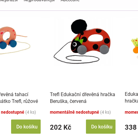
Eduka
řevěná tahací
Trefl Edukační dřevěná hračka
hračka
átko Trefl, růžové
Beruška, červená
zelen
 nedostupné
(4 ks)
momentálně nedostupné
(4 ks)
momen
202 Kč
338
Do košíku
Do košíku