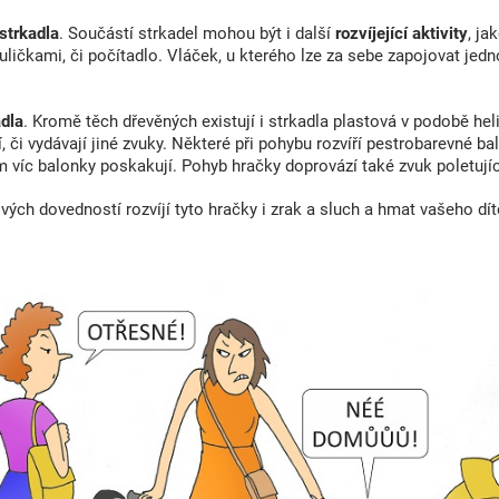
ý
p
strkadla
. Součástí strkadel mohou být i další
rozvíjející aktivity
, ja
i
ličkami, či počítadlo. Vláček, u kterého lze za sebe zapojovat jed
s
u
adla
. Kromě těch dřevěných existují i strkadla plastová v podobě heli
í, či vydávají jiné zvuky. Některé při pohybu rozvíří pestrobarevné ba
m víc balonky poskakují. Pohyb hračky doprovází také zvuk poletují
ch dovedností rozvíjí tyto hračky i zrak a sluch a hmat vašeho dít