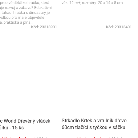
pro své děťátko hračku, která
věk: 12 m+, rozměry: 20 x 14 x 8 cm.
je rozvoj a zábavu? Edukativní
 tahací hračka s dinosaury je
 volbou pro malé objevitele.
, praktická a plná...
Kód:
23313901
Kód:
23313401
Strkadlo Krtek a vrtulník dřevo
ic World Dřevěný vláček
60cm tlačící s tyčkou v sáčku
rku - 15 ks
12m+