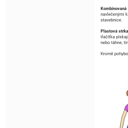
Kombinovaná 
navlečenými ku
stavebnice.
Plastová strk
tlačítka pískaj
nebo táhne, tí
Kromě pohybový