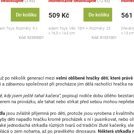
 nedostupné
(3 ks)
momentálně nedostupné
(12 ks)
momen
509 Kč
561
Do košíku
Do košíku
am Toys, Rozměry: 9 x
Adam Toys, Věk: 18m +, Rozměry: 23
Dřevěný
x 16,5 x 14,5 cm
x 13 c
Kód:
92393001
Kód:
81531001
O
v
l
á
 už po několik generací mezi
velmi oblíbené hračky dětí
,
které právě 
d
i a zábavnou společnost při procházce jim dělá rachotící hračka na
a
c
ě, kdy jsem ještě tahal kačera“,
popisují rodiče dobu útlého bezstaro
í
erem na provázku, ale tahat nebo strkat před sebou mohou nepřeb
p
r
dla
jsou zvláště příjemná pro děti, protože jsou vyrobena z kvalitníh
v
k
yby děti napadlo hračku kromě procházek s ní i pusinkovat, nebo ol
y
aké jednoduchá strkadla různých tvarů od tradiční žluté kačenky, sl
v
y plácá o zem nohama, až po pravěkého dinosaura.
Některá strkadla 