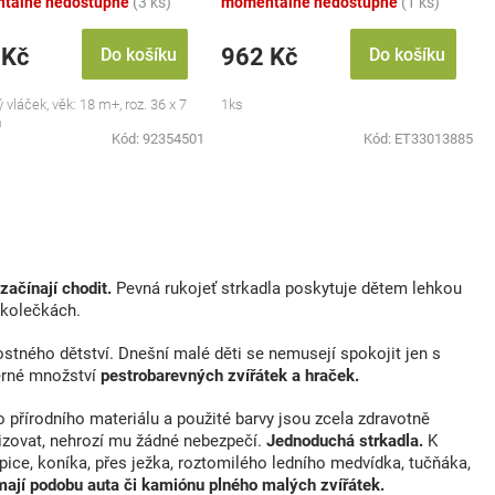
tálně nedostupné
(3 ks)
momentálně nedostupné
(1 ks)
 Kč
962 Kč
Do košíku
Do košíku
 vláček, věk: 18 m+, roz. 36 x 7
1ks
m
Kód:
92354501
Kód:
ET33013885
začínají chodit.
Pevná rukojeť strkadla poskytuje dětem lehkou
 kolečkách.
stného dětství. Dnešní malé děti se nemusejí spokojit jen s
erné množství
pestrobarevných zvířátek a hraček.
o přírodního materiálu a použité barvy jsou zcela zdravotně
izovat, nehrozí mu žádné nebezpečí.
Jednoduchá strkadla.
K
epice, koníka, přes ježka, roztomilého ledního medvídka, tučňáka,
mají podobu auta či kamiónu plného malých zvířátek.