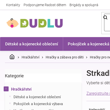
Přejít
Kontakty
Podporujeme Radost dětem
Brigády a spolupráce
Nej
na
obsah
Dětské a kojenecké oblečení
Pokojíček a kojenecká
Domů
Hračkářství
Hračky a zábava pro děti
Hračky pro n
P
Strkad
Kategorie
Přeskočit
o
kategorie
s
Vyberte si dě
t
Hračkářství
r
Zaregistrujte
Dětské a kojenecké oblečení
a
Ř
n
Pokojíček a kojenecká výbava
a
n
Nejlevnější