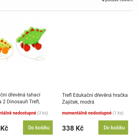
ční dřevěná tahací
Trefl Edukační dřevěná hračka
 2 Dinosauři Trefl,
Zajíček, modrá
á
tálně nedostupné
(3 ks)
momentálně nedostupné
(1 ks)
 Kč
338 Kč
Do košíku
Do košíku