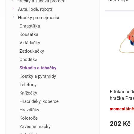
Hračky a zábava pro děti
z
í
Auta, lodě, roboti
e
p
V
Hračky pro nejmenší
n
a
ý
í
n
Chrastítka
p
p
e
i
Kousátka
r
l
s
Vkládačky
o
p
d
Zatloukačky
r
u
Chodítka
o
k
d
Strkadla a tahačky
t
u
Kostky a pyramidy
ů
k
Telefony
t
Edukační d
Knížečky
ů
hračka Pras
Hrací deky, koberce
momentálně
Hrazdičky
Kolotoče
202 Kč
Závěsné hračky