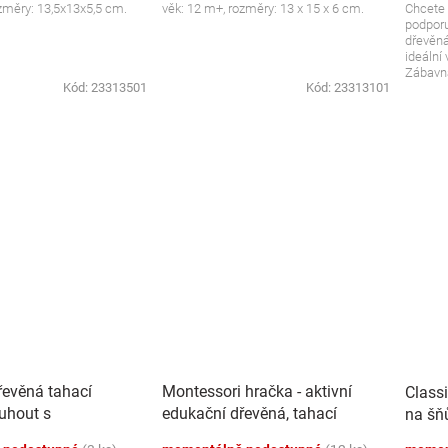
změry: 13,5x13x5,5 cm.
věk: 12 m+, rozměry: 13 x 15 x 6 cm.
Chcete 
podporu
dřevěná
ideální
Zábavná
Kód:
23313501
Kód:
23313101
řevěná tahací
Montessori hračka - aktivní
Class
uhout s
edukační dřevěná, tahací
na šňů
 kuličkama
Kravička, přírodní