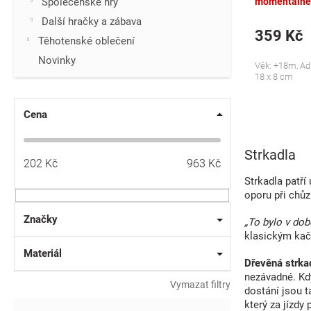
Společenské hry
momentálně
Další hračky a zábava
359 Kč
Těhotenské oblečení
Novinky
Věk: +18m, Ad
18 x 8 cm
Cena
Strkadla
202
Kč
963
Kč
Strkadla patří
oporu při chůz
Značky
„To bylo v dob
klasickým kač
Materiál
Dřevěná strka
nezávadné. Kd
Vymazat filtry
dostání jsou t
který za jízd