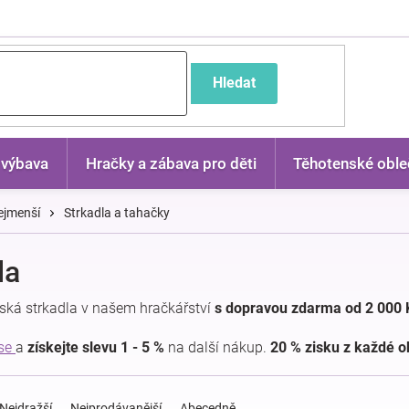
častější dotazy
Hledat
 výbava
Hračky a zábava pro děti
Těhotenské oble
ejmenší
Strkadla a tahačky
la
tská strkadla v našem hračkářství
s dopravou zdarma od 2 000 
 se
a
získejte slevu 1 - 5 %
na další nákup.
20 % zisku z každé 
Nejdražší
Nejprodávanější
Abecedně