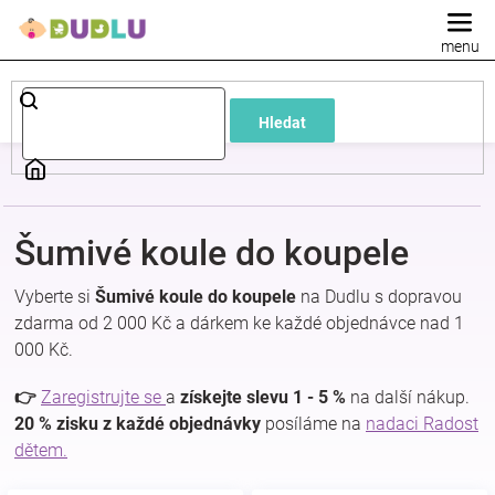
Přejít
na
obsah
Dětské
Hledat
a
kojenecké
Šumivé koule do koupele
oblečení
Vyberte si
Šumivé koule do koupele
na Dudlu s dopravou
Pokojíček
zdarma od 2 000 Kč a dárkem ke každé objednávce nad 1
000 Kč.
a
👉
Zaregistrujte se
a
získejte slevu 1 - 5 %
na další nákup.
20 % zisku z každé objednávky
posíláme na
nadaci Radost
kojenecká
dětem.
výbava