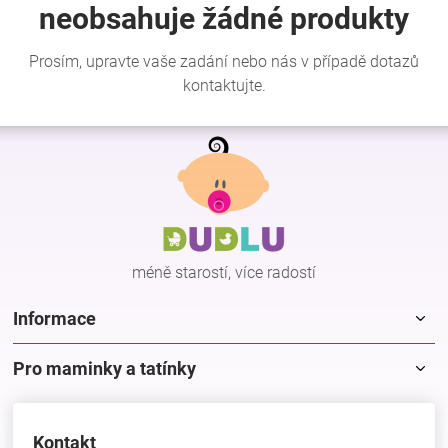
Značky
Blog
Hračkářství
Z
á
p
Přihlášení
a
t
í
méně starostí, více radostí
Informace
Pro maminky a tatínky
Kontakt