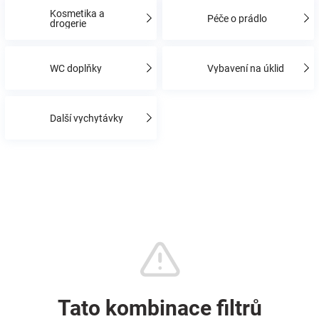
Kosmetika a
Péče o prádlo
drogerie
Hračky
WC doplňky
Vybavení na úklid
a
zábava
Další vychytávky
pro
děti
Těhotenské
oblečení
Novinky