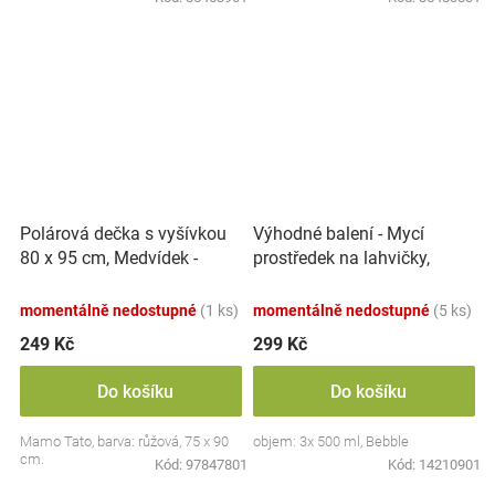
Polárová dečka s vyšívkou
Výhodné balení - Mycí
80 x 95 cm, Medvídek -
prostředek na lahvičky,
růžový
savičky a hračky - 3x 500 ml
momentálně nedostupné
(1 ks)
momentálně nedostupné
(5 ks)
249 Kč
299 Kč
Do košíku
Do košíku
Mamo Tato, barva: růžová, 75 x 90
objem: 3x 500 ml, Bebble
cm.
Kód:
97847801
Kód:
14210901