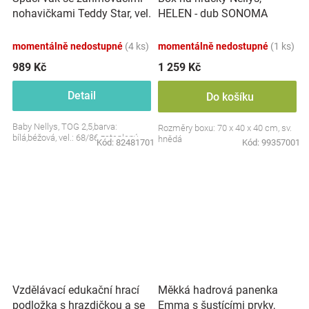
nohavičkami Teddy Star, vel.
HELEN - dub SONOMA
S, 68/86
momentálně nedostupné
(4 ks)
momentálně nedostupné
(1 ks)
989 Kč
1 259 Kč
Detail
Do košíku
Baby Nellys, TOG 2,5,barva:
Rozměry boxu: 70 x 40 x 40 cm, sv.
bílá,béžová, vel.: 68/86 zateplený
hnědá
Kód:
82481701
Kód:
99357001
Vzdělávací edukační hrací
Měkká hadrová panenka
podložka s hrazdičkou a se
Emma s šustícími prvky,