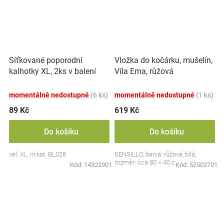
Síťkované poporodní
Vložka do kočárku, mušelín,
kalhotky XL, 2ks v balení
Víla Ema, růžová
momentálně nedostupné
(6 ks)
momentálně nedostupné
(1 ks)
89 Kč
619 Kč
Do košíku
Do košíku
vel. XL, nr.kat. BL028
SENSILLO, barva: růžová, bílá,
rozměr: cca 80 × 40 cm
Kód:
14322901
Kód:
52502701