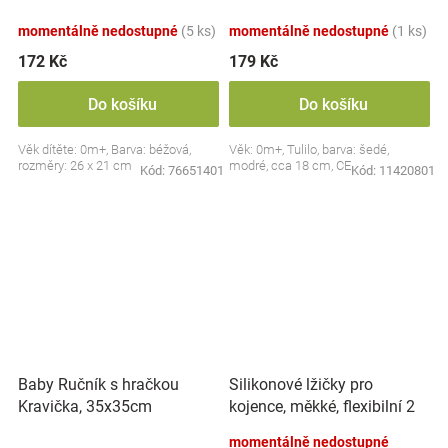
dudlík BabyOno, béžový
momentálně nedostupné
(5 ks)
momentálně nedostupné
(1 ks)
172 Kč
179 Kč
Do košíku
Do košíku
Věk dítěte: 0m+, Barva: béžová,
Věk: 0m+, Tulilo, barva: šedé,
rozměry: 26 x 21 cm
modré, cca 18 cm, CE
Kód:
76651401
Kód:
11420801
Silikonové lžičky pro
Baby Ručník s hračkou
kojence, měkké, flexibilní 2
Kravička, 35x35cm
ks, růžová/lila
momentálně nedostupné