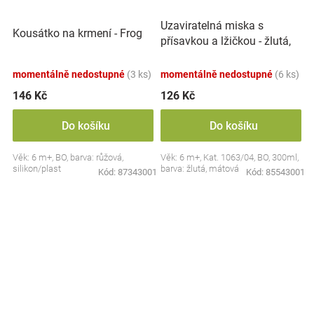
Uzaviratelná miska s
Kousátko na krmení - Frog
přísavkou a lžičkou - žlutá,
mátová
momentálně nedostupné
(3 ks)
momentálně nedostupné
(6 ks)
146 Kč
126 Kč
Do košíku
Do košíku
Věk: 6 m+, BO, barva: růžová,
Věk: 6 m+, Kat. 1063/04, BO, 300ml,
silikon/plast
barva: žlutá, mátová
Kód:
87343001
Kód:
85543001