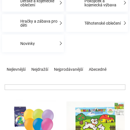
Dětské a kojenecké
Pokojíček a
oblečení
kojenecká výbava
Hračky
Hračky a zábava pro
Těhotenské oblečení
děti
a
Novinky
zábava
pro
Ř
a
Nejlevnější
Nejdražší
Nejprodávanější
Abecedně
z
děti
e
n
Těhotenské
í
V
p
oblečení
ý
r
p
o
i
d
Novinky
s
u