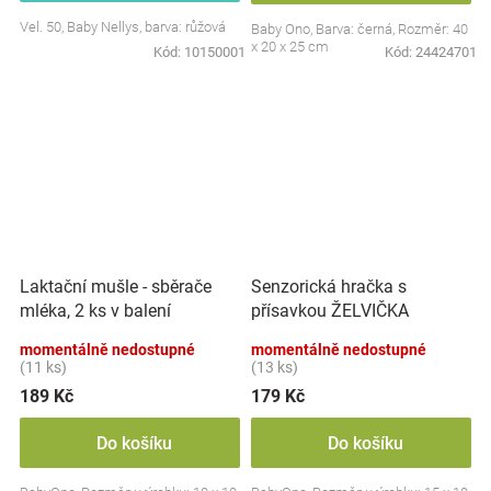
Vel. 50, Baby Nellys, barva: růžová
Baby Ono, Barva: černá, Rozměr: 40
x 20 x 25 cm
Kód:
10150001
Kód:
24424701
Laktační mušle - sběrače
Senzorická hračka s
mléka, 2 ks v balení
přísavkou ŽELVIČKA
momentálně nedostupné
momentálně nedostupné
(11 ks)
(13 ks)
189 Kč
179 Kč
Do košíku
Do košíku