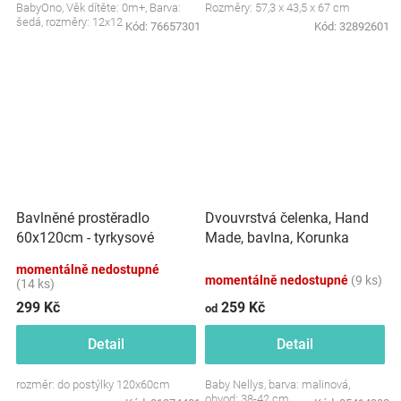
BabyOno, Věk dítěte: 0m+, Barva:
Rozměry: 57,3 x 43,5 x 67 cm
šedá, rozměry: 12x12 cm.
Kód:
76657301
Kód:
32892601
Dvouvrstvá čelenka, Hand
Bavlněné prostěradlo
Made, bavlna, Korunka
60x120cm - tyrkysové
STAR - malinová, 80/98
momentálně nedostupné
momentálně nedostupné
(9 ks)
(14 ks)
299 Kč
259 Kč
od
Detail
Detail
rozměr: do postýlky 120x60cm
Baby Nellys, barva: malinová,
obvod: 38-42 cm