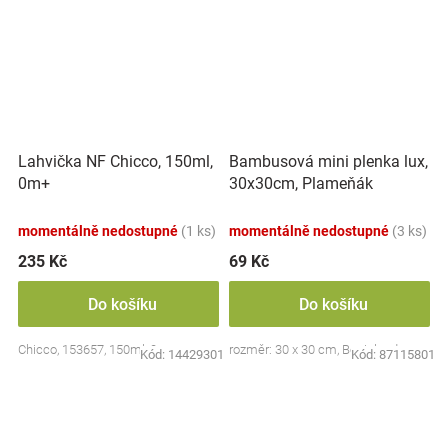
Lahvička NF Chicco, 150ml,
Bambusová mini plenka lux,
0m+
30x30cm, Plameňák
momentálně nedostupné
(1 ks)
momentálně nedostupné
(3 ks)
235 Kč
69 Kč
Do košíku
Do košíku
Chicco, 153657, 150ml, 0m+
rozměr: 30 x 30 cm, Bocioland
Kód:
14429301
Kód:
87115801