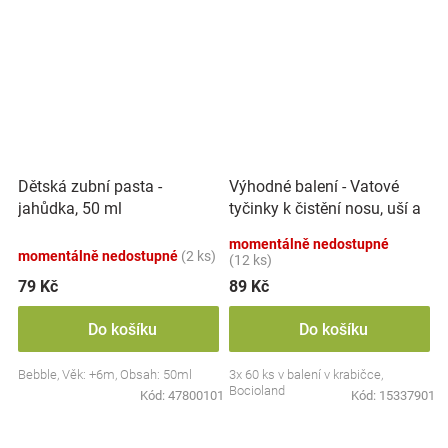
Výhodné balení - Vatové
Dětská zubní pasta -
tyčinky k čistění nosu, uší a
jahůdka, 50 ml
pupíku, 3x 60 ks
momentálně nedostupné
momentálně nedostupné
(2 ks)
(12 ks)
79 Kč
89 Kč
Do košíku
Do košíku
Bebble, Věk: +6m, Obsah: 50ml
3x 60 ks v balení v krabičce,
Bocioland
Kód:
47800101
Kód:
15337901