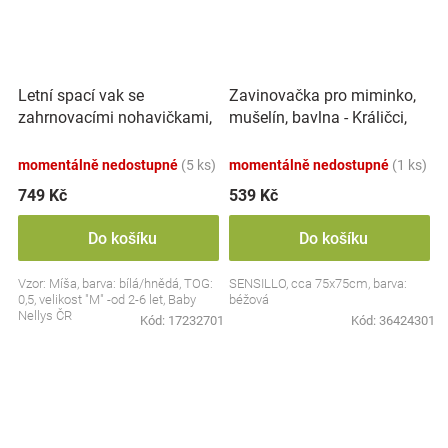
Letní spací vak se
Zavinovačka pro miminko,
zahrnovacími nohavičkami,
mušelín, bavlna - Králičci,
bavlna, Míša - bílý s
béžová
potiskem, M
momentálně nedostupné
(5 ks)
momentálně nedostupné
(1 ks)
749 Kč
539 Kč
Do košíku
Do košíku
Vzor: Míša, barva: bílá/hnědá, TOG:
SENSILLO, cca 75x75cm, barva:
0,5, velikost "M" -od 2-6 let, Baby
béžová
Nellys ČR
Kód:
17232701
Kód:
36424301