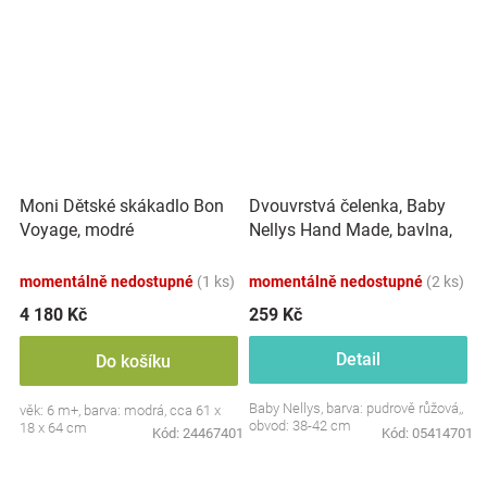
Dvouvrstvá čelenka, Baby
Moni Dětské skákadlo Bon
Nellys Hand Made, bavlna,
Voyage, modré
Korunka STAR - pudrově
růžová, 80/98
momentálně nedostupné
(1 ks)
momentálně nedostupné
(2 ks)
4 180 Kč
259 Kč
Detail
Do košíku
Baby Nellys, barva: pudrově růžová,,
věk: 6 m+, barva: modrá, cca 61 x
obvod: 38-42 cm
18 x 64 cm
Kód:
24467401
Kód:
05414701