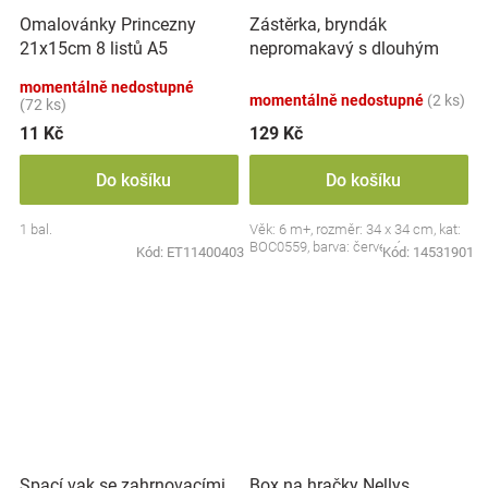
Zástěrka, bryndák
Omalovánky Princezny
nepromakavý s dlouhým
21x15cm 8 listů A5
rukávem, Jahůdka, červený
momentálně nedostupné
momentálně nedostupné
(2 ks)
(72 ks)
11 Kč
129 Kč
Do košíku
Do košíku
1 bal.
Věk: 6 m+, rozměr: 34 x 34 cm, kat:
BOC0559, barva: červená
Kód:
ET11400403
Kód:
14531901
Spací vak se zahrnovacími
Box na hračky Nellys,