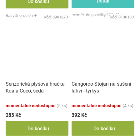
Detail
Do košíku
rozměr: do postýlky 120x60cm
BabyOno, od 0m+
Kód:
89012701
Kód:
81361301
Senzorická plyšová hračka
Cangoroo Stojan na sušení
Koala Coco, šedá
láhví - tyrkys
momentálně nedostupné
(5 ks)
momentálně nedostupné
(4 ks)
283 Kč
392 Kč
Do košíku
Do košíku