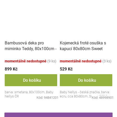
Bambusová deka pro
Kojenecká froté osuška s
miminko Teddy, 80x100cm -
kapucí 80x80cm Sweet
ecru. smetanová
dreams by TEDDY - ecru
momentálně nedostupné
(9 ks)
momentálně nedostupné
(3 ks)
899 Kč
529 Kč
Do košíku
Do košíku
barva: smetana, 80x100cm, Baby
Baby Nellys - česká značka, barva:
Nellys ČR
ecru, cca 80x80cm, Sweet TEDDY
Kód:
94841201
Kód:
48998901