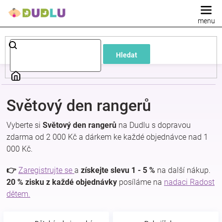
Přejít
na
obsah
Dětské
Hledat
a
kojenecké
Světový den rangerů
oblečení
Vyberte si
Světový den rangerů
na Dudlu s dopravou
zdarma od 2 000 Kč a dárkem ke každé objednávce nad 1
Pokojíček
000 Kč.
a
👉
Zaregistrujte se
a
získejte slevu 1 - 5 %
na další nákup.
20 % zisku z každé objednávky
posíláme na
nadaci Radost
dětem.
kojenecká
výbava