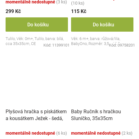
momentálně nedostupné
(3 ks)
(10 ks)
299 Kč
115 Kč
Do košíku
Do košíku
Tulilo, Věk: 0m+, Tulilo, barva: bílá,
Věk: 6 m+, barva: růžová/lila,
cca 35x35cm, CE
BabyOno, Rozměr: 3,5 x 10,5 cm
Kód:
11399101
Kód:
09758201
Plyšová hračka s pískátkem
Baby Ručník s hračkou
a kousátkem Ježek - šedá,
Sluníčko, 35x35cm
modrá
momentálně nedostupné
(6 ks)
momentálně nedostupné
(2 ks)