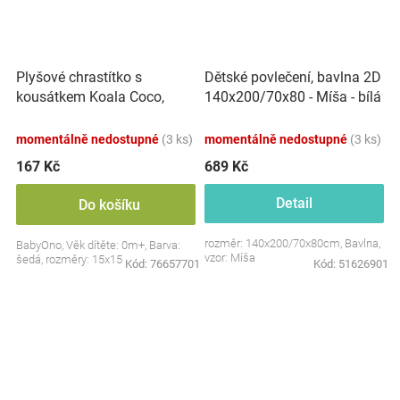
Plyšové chrastítko s
Dětské povlečení, bavlna 2D
kousátkem Koala Coco,
140x200/70x80 - Míša - bílá
šedá
s potiskem
momentálně nedostupné
(3 ks)
momentálně nedostupné
(3 ks)
167 Kč
689 Kč
Detail
Do košíku
rozměr: 140x200/70x80cm, Bavlna,
BabyOno, Věk dítěte: 0m+, Barva:
vzor: Míša
šedá, rozměry: 15x15 cm.
Kód:
76657701
Kód:
51626901