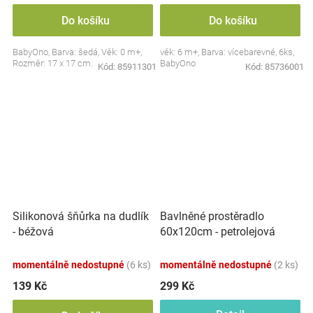
Do košíku
Do košíku
BabyOno, Barva: šedá, Věk: 0 m+,
věk: 6 m+, Barva: vícebarevné, 6ks,
Rozměr: 17 x 17 cm.
BabyOno
Kód:
85911301
Kód:
85736001
Silikonová šňůrka na dudlík
Bavlněné prostěradlo
- béžová
60x120cm - petrolejová
momentálně nedostupné
(6 ks)
momentálně nedostupné
(2 ks)
139 Kč
299 Kč