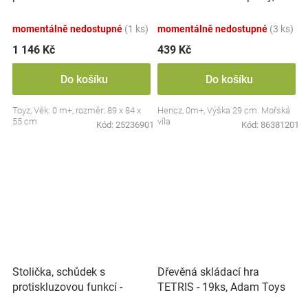
zvuky, Safari
modrá
momentálně nedostupné
(1 ks)
momentálně nedostupné
(3 ks)
1 146 Kč
439 Kč
Do košíku
Do košíku
Toyz, Věk: 0 m+, rozměr: 89 x 84 x
Hencz, 0m+, Výška 29 cm. Mořská
55 cm
víla
Kód:
25236901
Kód:
86381201
Stolička, schůdek s
Dřevěná skládací hra
protiskluzovou funkcí -
TETRIS - 19ks, Adam Toys
Hippo - bílá