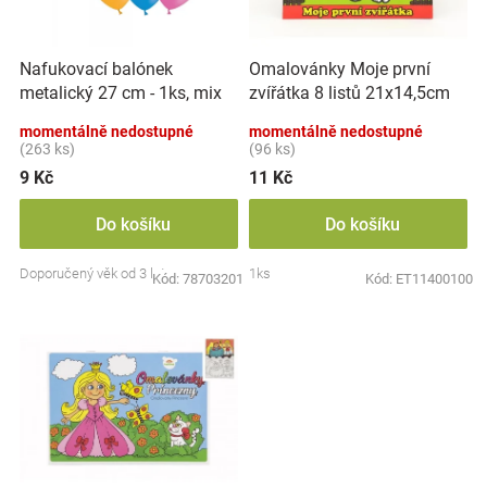
p
k
Značky
r
t
o
ů
Nafukovací balónek
Omalovánky Moje první
d
Blog
metalický 27 cm - 1ks, mix
zvířátka 8 listů 21x14,5cm
u
barev
MPZ
k
momentálně nedostupné
momentálně nedostupné
Hračkářství
t
(263 ks)
(96 ks)
ů
9 Kč
11 Kč
Přihlášení
Do košíku
Do košíku
Doporučený věk od 3 let
1ks
Kód:
78703201
Kód:
ET11400100