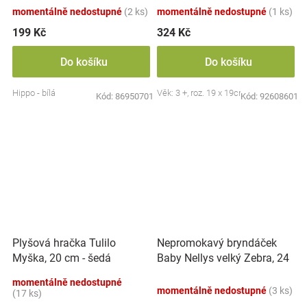
momentálně nedostupné
(2 ks)
momentálně nedostupné
(1 ks)
199 Kč
324 Kč
Do košíku
Do košíku
Hippo - bílá
Věk: 3 +, roz. 19 x 19cm
Kód:
86950701
Kód:
92608601
Nepromokavý bryndáček
Plyšová hračka Tulilo
Baby Nellys velký Zebra, 24
Myška, 20 cm - šedá
x 23 cm - růžová
momentálně nedostupné
momentálně nedostupné
(3 ks)
(17 ks)