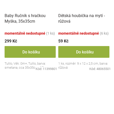
Baby Ručník s hračkou
Dětská houbička na mytí -
Myška, 35x35cm
růžová
momentálně nedostupné
(1 ks)
momentálně nedostupné
(6 ks)
299 Kč
59 Kč
Do košíku
Do košíku
Tulilo, Věk: 0m+, Tulilo, barva:
1 ks, rozměr: 9 x 12 x 2,5 cm, barva:
smetana, cca 35x35cm, CE
růžová
Kód:
11399801
Kód:
48065501