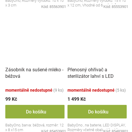
BabyOno, Rozměry výrobku: 10 x 10
BabyOno, Rozměry výrobku: 15 x 10
x 3 cm
x 12 cm, Vhodné od 6 měsíců
Kód:
85563901
Kód:
85553901
Přenosný ohřívač a
Zásobník na sušené mléko -
sterilizátor lahví s LED
béžová
displejem, bílý
momentálně nedostupné
(9 ks)
momentálně nedostupné
(5 ks)
99 Kč
1 499 Kč
Do košíku
Do košíku
BabyOno, barva: béžová, rozměr: 12
BabyOno , na baterie, LED DISPLAY,
x 8 x15 cm
Rozměry včetně obalu: 19 x 13 cm.
Kód:
85453901
Kód:
85483801