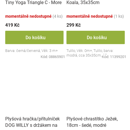
Tiny Yoga Triangle C - More
Koala, 35x35cm
Collection - černá/červená,
BabyOno
momentálně nedostupné
(4 ks)
momentálně nedostupné
(1 ks)
419 Kč
299 Kč
Do košíku
Do košíku
Barva: černá/červená, Věk: 3 m+
Tulilo, Věk: 0m+, Tulilo, barva:
modrá, cca 35x35cm, CE
Kód:
08865901
Kód:
11399201
Plyšová hračka/přítulníček
Plyšové chrastítko Ježek,
DOG WILLY s držákem na
18cm - šedé, modré