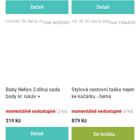
Detail
Detail
Velikost: 56, Barva: modrá
Vel. 56, 3D, barva: bílá/smetana
Kód:
64702201
Kód:
15564101
Baby Nellys 2-dílná sada
Stylová cestovní taška nejen
body kr. rukáv +
ke kočárku - černá
polodupačky, růžová - Baby
Little Star
momentálně nedostupné
(3 ks)
momentálně nedostupné
(3 ks)
319 Kč
879 Kč
Detail
Do košíku