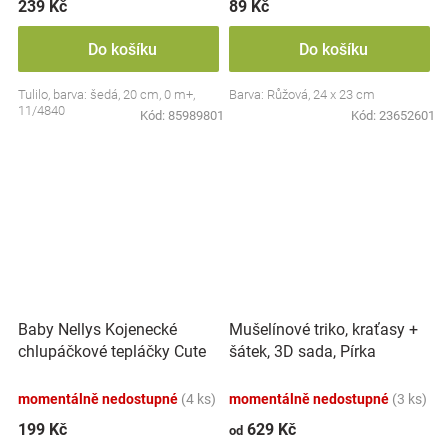
239 Kč
89 Kč
Do košíku
Do košíku
Tulilo, barva: šedá, 20 cm, 0 m+,
Barva: Růžová, 24 x 23 cm
11/4840
Kód:
85989801
Kód:
23652601
Baby Nellys Kojenecké
Mušelínové triko, kraťasy +
chlupáčkové tepláčky Cute
šátek, 3D sada, Pírka
Bunny - modré
Z&amp;Z, bílá/smetana
momentálně nedostupné
(4 ks)
momentálně nedostupné
(3 ks)
199 Kč
629 Kč
od