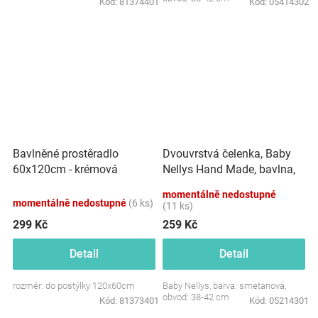
Kód:
81374401
Kód:
05414302
Dvouvrstvá čelenka, Baby
Bavlněné prostěradlo
Nellys Hand Made, bavlna,
60x120cm - krémová
Korunka STAR - smetanová,
momentálně nedostupné
80/98
momentálně nedostupné
(6 ks)
(11 ks)
299 Kč
259 Kč
Detail
Detail
rozměr: do postýlky 120x60cm
Baby Nellys, barva: smetanová,
obvod: 38-42 cm
Kód:
81373401
Kód:
05214301