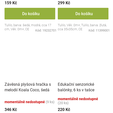
159 Kč
299 Kč
Do košíku
Do košíku
Tulilo, barva: šedá, modrá, cca 17
Tulilo, Věk: 0m+, Tulilo, barva: žlutá,
cm, Věk: 0m+, CE
cca 35x35cm, CE
Kód:
19232701
Kód:
11399001
Závěsná plyšová hračka s
Edukační senzorické
melodií Koala Coco, šedá
balónky, 6 ks v tašce
momentálně nedostupné
momentálně nedostupné
(9 ks)
(20 ks)
346 Kč
220 Kč