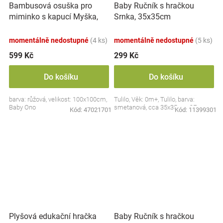
Bambusová osuška pro
Baby Ručník s hračkou
miminko s kapucí Myška,
Srnka, 35x35cm
100x100cm - růžová
momentálně nedostupné
(4 ks)
momentálně nedostupné
(5 ks)
599 Kč
299 Kč
Do košíku
Do košíku
barva: růžová, velikost: 100x100cm,
Tulilo, Věk: 0m+, Tulilo, barva:
Baby Ono
smetanová, cca 35x35cm, CE
Kód:
47021701
Kód:
11399301
Plyšová edukační hračka
Baby Ručník s hračkou