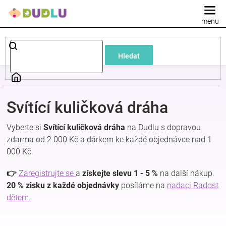
Přejít
na
obsah
Dětské
Hledat
a
kojenecké
Svítící kuličková dráha
oblečení
Vyberte si
Svítící kuličková dráha
na Dudlu s dopravou
zdarma od 2 000 Kč a dárkem ke každé objednávce nad 1
Pokojíček
000 Kč.
a
👉
Zaregistrujte se
a
získejte slevu 1 - 5 %
na další nákup.
20 % zisku z každé objednávky
posíláme na
nadaci Radost
dětem.
kojenecká
výbava