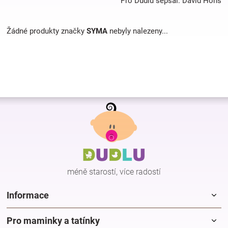
Pro Dudlu sepsal: David Hons
Hračky
Žádné produkty značky
SYMA
nebyly nalezeny...
a
zábava
Z
pro
á
p
děti
a
t
í
Těhotenské
méně starostí, více radostí
oblečení
Informace
Novinky
Pro maminky a tatínky