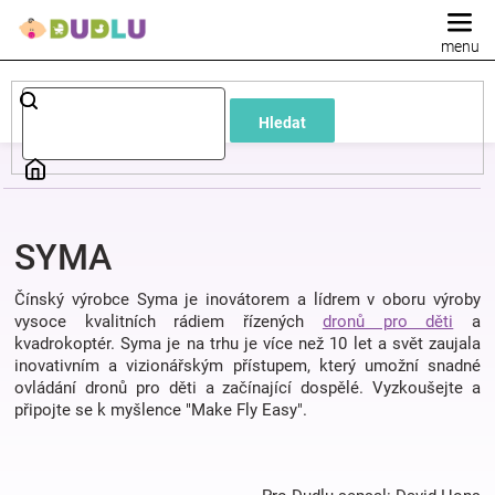
Přejít
na
obsah
Dětské
Hledat
a
kojenecké
SYMA
oblečení
Čínský výrobce Syma je inovátorem a lídrem v oboru výroby
Pokojíček
vysoce kvalitních rádiem řízených
dronů pro děti
a
kvadrokoptér. Syma je na trhu je více než 10 let a svět zaujala
inovativním a vizionářským přístupem, který umožní snadné
a
ovládání dronů pro děti a začínající dospělé. Vyzkoušejte a
připojte se k myšlence "Make Fly Easy".
kojenecká
výbava