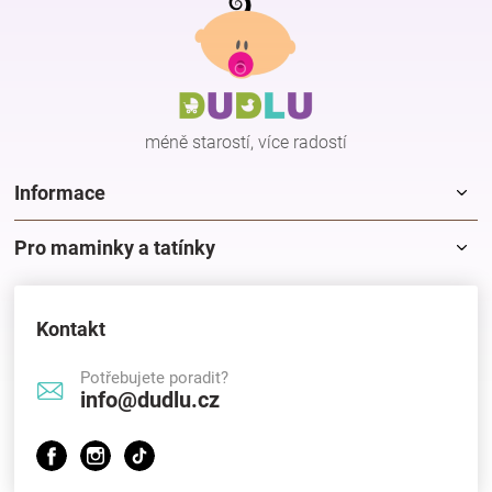
á
p
Hračky
a
t
í
a
méně starostí, více radostí
zábava
Informace
pro
Pro maminky a tatínky
děti
Kontakt
Těhotenské
Potřebujete poradit?
info@dudlu.cz
oblečení
Novinky