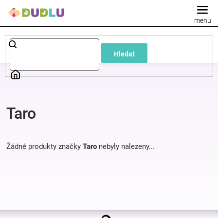
Přejít
na
obsah
Dětské
Hledat
a
kojenecké
Taro
oblečení
Pokojíček
Žádné produkty značky
Taro
nebyly nalezeny...
a
kojenecká
Z
výbava