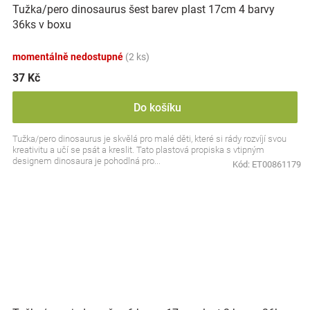
Tužka/pero dinosaurus šest barev plast 17cm 4 barvy
36ks v boxu
momentálně nedostupné
(2 ks)
37 Kč
Do košíku
Tužka/pero dinosaurus je skvělá pro malé děti, které si rády rozvíjí svou
kreativitu a učí se psát a kreslit. Tato plastová propiska s vtipným
designem dinosaura je pohodlná pro...
Kód:
ET00861179