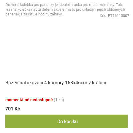
Dřevěná kolébka pro panenky je ideální hračka pro malé maminky. Tato
krásná kolébka nabízí dětem skvélé místo pro ukládání jejich oblíbených
panenek a zajišťuje hodiny zábavy...
Kód:
ET16110007
Bazén nafukovací 4 komory 168x46cm v krabici
momentálně nedostupné
(1 ks)
701 Kč
Do košíku