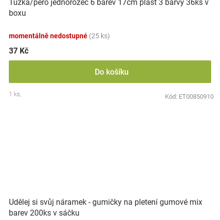
Tužka/pero jednorožec 6 barev 17cm plast 3 barvy 36ks v
boxu
momentálně nedostupné
(25 ks)
37 Kč
Do košíku
1 ks,
Kód:
ET00850910
Udělej si svůj náramek - gumičky na pletení gumové mix
barev 200ks v sáčku