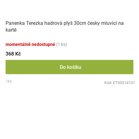
Panenka Terezka hadrová plyš 30cm česky mluvící na
kartě
momentálně nedostupné
(1 ks)
368 Kč
Do košíku
1ks
Kód:
ET00514101