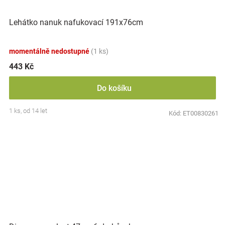
Lehátko nanuk nafukovací 191x76cm
momentálně nedostupné
(1 ks)
443 Kč
Do košíku
1 ks, od 14 let
Kód:
ET00830261