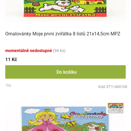
i
r
s
o
p
d
Hračky
r
u
o
k
a
d
t
Omalovánky Moje první zvířátka 8 listů 21x14,5cm MPZ
u
ů
zábava
k
momentálně nedostupné
(96 ks)
t
ů
11 Kč
pro
Do košíku
děti
1ks
Kód:
ET11400100
Těhotenské
oblečení
Novinky