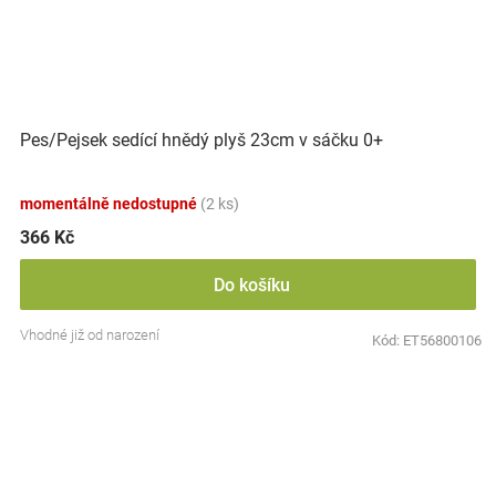
Pes/Pejsek sedící hnědý plyš 23cm v sáčku 0+
momentálně nedostupné
(2 ks)
366 Kč
Do košíku
Vhodné již od narození
Kód:
ET56800106