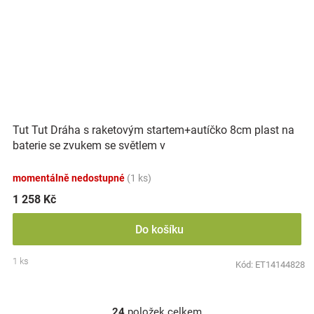
Tut Tut Dráha s raketovým startem+autíčko 8cm plast na
baterie se zvukem se světlem v
momentálně nedostupné
(1 ks)
1 258 Kč
Do košíku
1 ks
Kód:
ET14144828
24
položek celkem