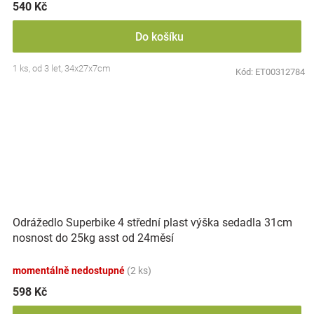
540 Kč
Do košíku
1 ks, od 3 let, 34x27x7cm
Kód:
ET00312784
Odrážedlo Superbike 4 střední plast výška sedadla 31cm
nosnost do 25kg asst od 24měsí
momentálně nedostupné
(2 ks)
598 Kč