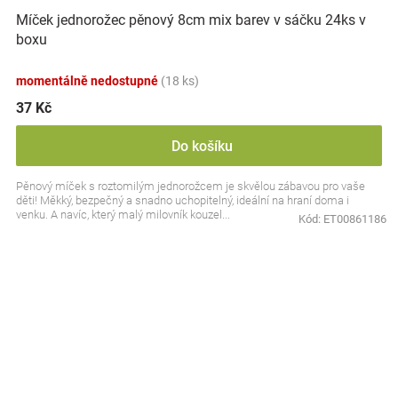
Míček jednorožec pěnový 8cm mix barev v sáčku 24ks v
boxu
momentálně nedostupné
(18 ks)
37 Kč
Do košíku
Pěnový míček s roztomilým jednorožcem je skvělou zábavou pro vaše
děti! Měkký, bezpečný a snadno uchopitelný, ideální na hraní doma i
venku. A navíc, který malý milovník kouzel...
Kód:
ET00861186