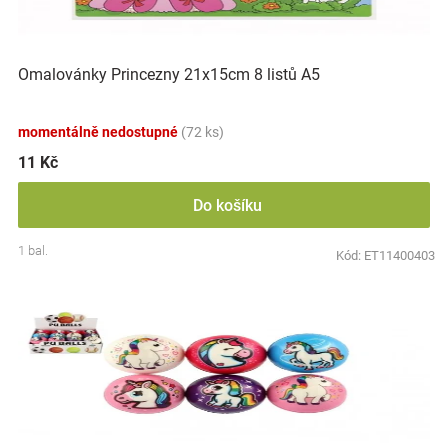
Značky
Omalovánky Princezny 21x15cm 8 listů A5
Blog
Hračkářství
momentálně nedostupné
(72 ks)
11 Kč
Přihlášení
Do košíku
1 bal.
Kód:
ET11400403