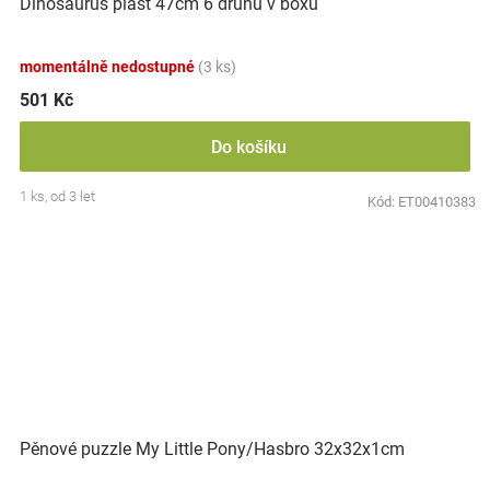
Dinosaurus plast 47cm 6 druhů v boxu
momentálně nedostupné
(3 ks)
501 Kč
Do košíku
1 ks, od 3 let
Kód:
ET00410383
Pěnové puzzle My Little Pony/Hasbro 32x32x1cm