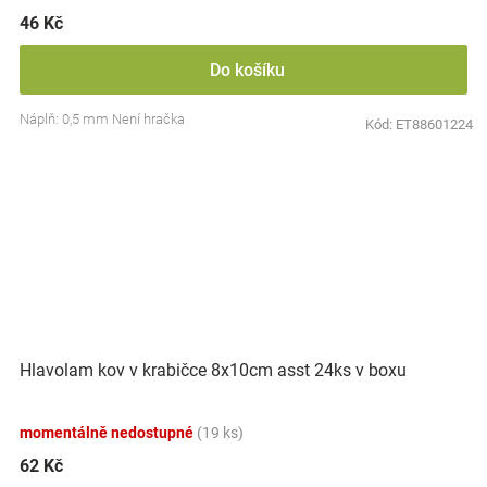
46 Kč
Do košíku
Náplň: 0,5 mm Není hračka
Kód:
ET88601224
Hlavolam kov v krabičce 8x10cm asst 24ks v boxu
momentálně nedostupné
(19 ks)
62 Kč