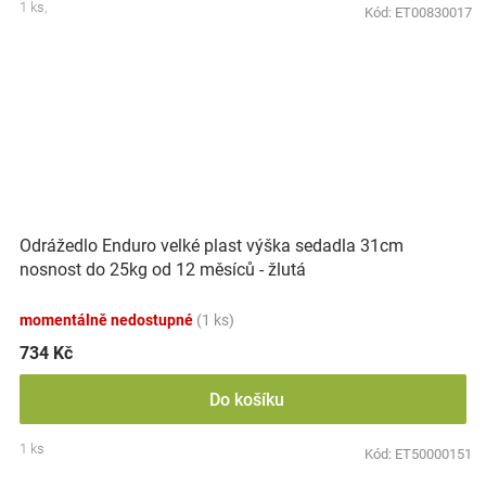
1 ks,
Kód:
ET00830017
Odrážedlo Enduro velké plast výška sedadla 31cm
nosnost do 25kg od 12 měsíců - žlutá
momentálně nedostupné
(1 ks)
734 Kč
Do košíku
1 ks
Kód:
ET50000151