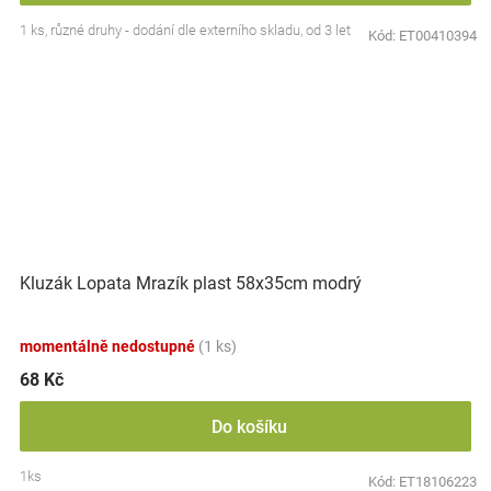
1 ks, různé druhy - dodání dle externího skladu, od 3 let
Kód:
ET00410394
Kluzák Lopata Mrazík plast 58x35cm modrý
momentálně nedostupné
(1 ks)
68 Kč
Do košíku
1ks
Kód:
ET18106223