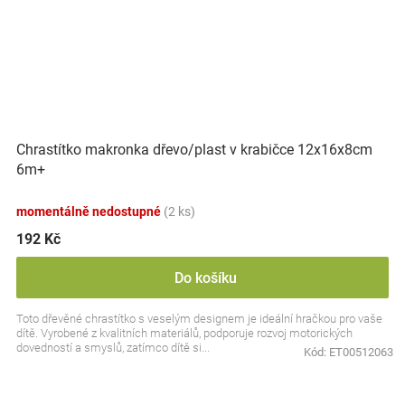
Chrastítko makronka dřevo/plast v krabičce 12x16x8cm
6m+
momentálně nedostupné
(2 ks)
192 Kč
Do košíku
Toto dřevěné chrastítko s veselým designem je ideální hračkou pro vaše
dítě. Vyrobené z kvalitních materiálů, podporuje rozvoj motorických
dovedností a smyslů, zatímco dítě si...
Kód:
ET00512063