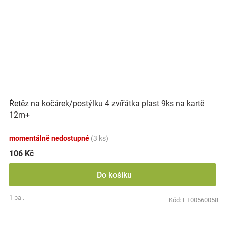
Řetěz na kočárek/postýlku 4 zvířátka plast 9ks na kartě
12m+
momentálně nedostupné
(3 ks)
106 Kč
Do košíku
1 bal.
Kód:
ET00560058