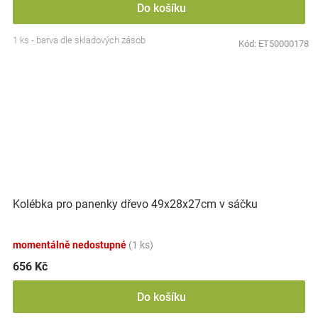
Do košíku
1 ks - barva dle skladových zásob
Kód:
ET50000178
Kolébka pro panenky dřevo 49x28x27cm v sáčku
momentálně nedostupné
(1 ks)
656 Kč
Do košíku