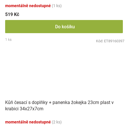
momentálně nedostupné
(1 ks)
519 Kč
Do košíku
1 ks
Kód:
ET89160397
Kůň česací s doplňky + panenka žokejka 23cm plast v
krabici 34x27x7cm
momentálně nedostupné
(2 ks)