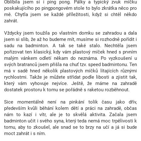
Oblíbila jsem si i ping pong. Pálky a typický zvuk míčku
Značky
poskakujícího po pingpongovém stole to bylo zkrátka něco pro
mě. Chytla jsem se každé příležitosti, když si chtěl někdo
zahrát.
Blog
Vždycky jsem toužila po vlastním domku se zahradou a dala
jsem si slib, že až ho budeme mít, musíme si rozhodně pořídit i
Hračkářství
sadu na badminton. A tak se také stalo. Nechtěla jsem
pořizovat ten klasický, kdy vám plastový míček hned s prvním
Přihlášení
malým vánkem odletí někam do neznáma. Po vyzkoušení u
svých bratranců jsem přišla na chuť tzv. speed badmintonu. Ten
má v sadě hned několik plastových míčků lítajících různými
rychlostmi. Takže je můžete střídat podle libosti a zjistit tak,
který vám vyhovuje nejvíce. Ještě, že máme na zahradě
dostatek prostoru k tomu se pořádně s raketou rozběhnout.
Sice momentálně není na pinkání tolik času jako dřív,
především kvůli běhání kolem dětí a práci na zahradě, občas
nám to kazí i vítr, ale je to skvělá aktivita. Začala jsem
badminton učit i svého syna, který teda nemá moc trpělivosti k
tomu, aby to zkoušel, ale snad se to brzy na učí a já si bude
moct zahrát i s ním.