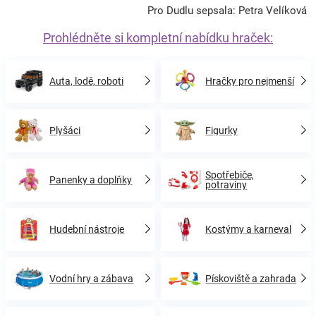
Pro Dudlu sepsala: Petra Velíková
Prohlédněte si kompletní nabídku hraček:
Auta, lodě, roboti
Hračky pro nejmenší
Plyšáci
Figurky
Spotřebiče,
Panenky a doplňky
potraviny
Hudební nástroje
Kostýmy a karneval
Vodní hry a zábava
Pískoviště a zahrada