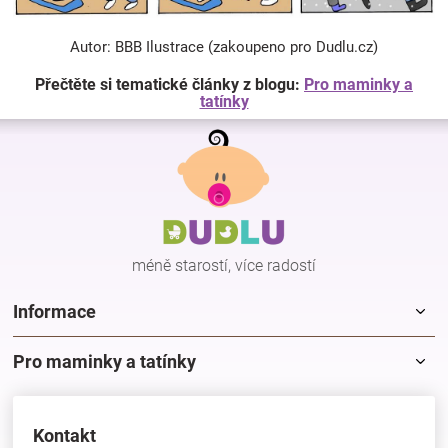
Autor: BBB Ilustrace (zakoupeno pro Dudlu.cz)
Přečtěte si tematické články z blogu:
Pro maminky a
tatínky
Z
á
p
a
t
í
méně starostí, více radostí
Informace
Pro maminky a tatínky
Kontakt