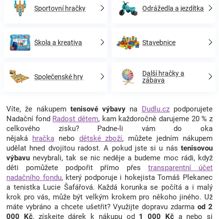
Sportovní hračky
Odrážedla a jezdítka
Škola a kreativa
Stavebnice
Další hračky a
Společenské hry
zábava
Víte, že nákupem
tenisové výbavy
na
Dudlu.cz
podporujete
Nadační fond
Radost dětem
, kam každoročně darujeme 20 % z
celkového zisku? Padne-li vám do oka
nějaká
hračka
nebo
dětské zboží
, můžete jedním nákupem
udělat hned dvojitou radost. A pokud jste si u nás
tenisovou
výbavu
nevybrali, tak se nic neděje a budeme moc rádi, když
děti pomůžete podpořit přímo přes
transparentní účet
nadačního fondu
, který podporuje i hokejista Tomáš Plekanec
a tenistka Lucie Šafářová. Každá korunka se počítá a i malý
krok pro vás, může být velkým krokem pro někoho jiného. Už
máte vybráno a chcete ušetřit? Využijte dopravu zdarma
od 2
000 Kč
, získejte dárek k nákupu od
1 000 Kč
a nebo si