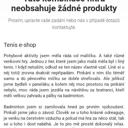
Hračky
a
Tenis e-shop
zábava
Pohybové aktivity jsem měla ráda od malička. A také různé
pro
venkovní hry. Jednou z her, které jsem jako malá měla byl i líný
tenis. I když netuším, odkud se ten název vlastně vzal. Líně si u
něj totiž zrovna dvakrát nepřipadám. Pinkání s ním šlo téměř
děti
samo a do pěnového míčku se dobře strefovalo. Ale jelikož
jsme bydleli v paneláku a kolem něj moc prostoru na pinkání
Těhotenské
nebylo, moc ráda jsem jezdila na návštěvu za bratranci, kteří
měli velkou zahradu a pálky na badminton.
oblečení
Badminton jsem si zamilovala hned po prvním vyzkoušení.
Pinkali jsme jako o závod. Člověk se u toho krásně odreaguje,
je venku na čerstvém vzduchu a pokud má hra za něco stát, tak
Novinky
se u toho i dost naběhá. Je to pro mě prostě dokonalý relax.