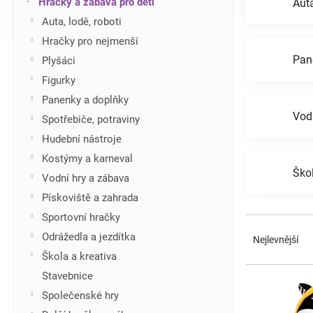
Hračky a zábava pro děti
Auta
í
Auta, lodě, roboti
p
Hračky pro nejmenší
a
n
Pan
Plyšáci
e
Figurky
l
Panenky a doplňky
Vod
Spotřebiče, potraviny
Hudební nástroje
Kostýmy a karneval
Škol
Vodní hry a zábava
Pískoviště a zahrada
Sportovní hračky
Ř
a
Odrážedla a jezdítka
Nejlevnější
z
Škola a kreativa
e
V
Stavebnice
n
ý
Společenské hry
í
p