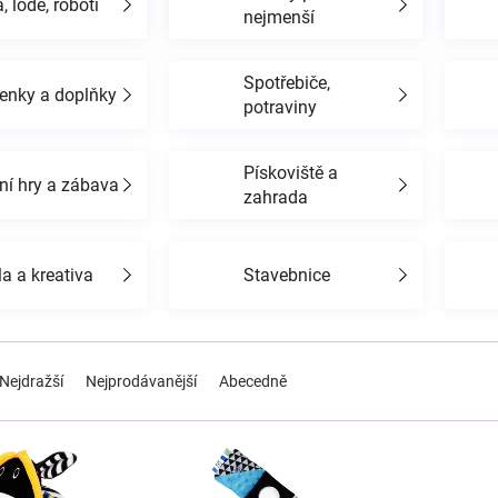
, lodě, roboti
nejmenší
Spotřebiče,
enky a doplňky
potraviny
Pískoviště a
ní hry a zábava
zahrada
a a kreativa
Stavebnice
Nejdražší
Nejprodávanější
Abecedně