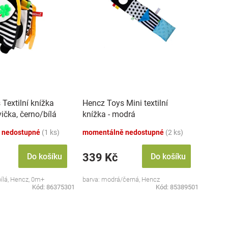
Textilní knížka
Hencz Toys Mini textilní
vička, černo/bílá
knížka - modrá
 nedostupné
(1 ks)
momentálně nedostupné
(2 ks)
339 Kč
Do košíku
Do košíku
bílá, Hencz, 0m+
barva: modrá/černá, Hencz
Kód:
86375301
Kód:
85389501
O