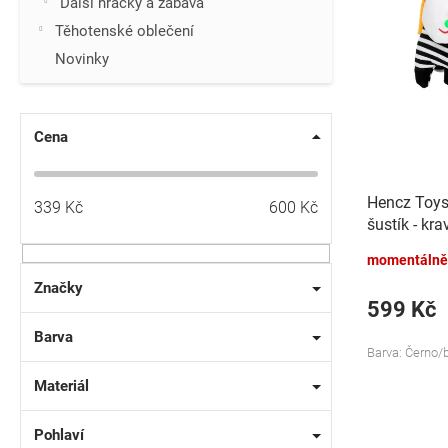
p
Další hračky a zábava
i
r
Těhotenské oblečení
s
o
p
Novinky
d
r
u
o
k
d
t
Cena
u
ů
k
t
Hencz Toys 
339
Kč
600
Kč
ů
šustík - kra
momentálně
Značky
599 Kč
Barva
Barva: Černo/
Materiál
Pohlaví