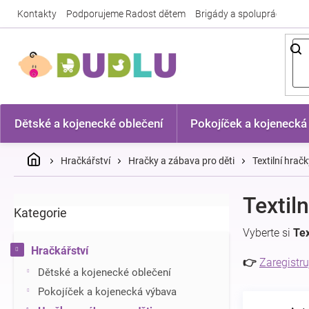
Přejít
Kontakty
Podporujeme Radost dětem
Brigády a spolupráce
Nej
na
obsah
Dětské a kojenecké oblečení
Pokojíček a kojenecká
Domů
Hračkářství
Hračky a zábava pro děti
Textilní hrač
P
Textil
Kategorie
Přeskočit
o
kategorie
s
Vyberte si
Tex
t
Hračkářství
r
👉
Zaregistru
Dětské a kojenecké oblečení
a
n
Pokojíček a kojenecká výbava
n