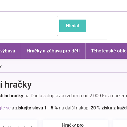
častější dotazy
Hledat
 výbava
Hračky a zábava pro děti
Těhotenské oble
ky
ní hračky
tilní hračky
na Dudlu s dopravou zdarma od 2 000 Kč a dárkem
jte se
a
získejte slevu 1 - 5 %
na další nákup.
20 % zisku z kaž
Hračky pro