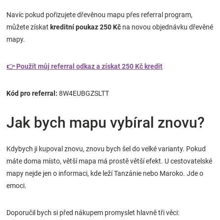
Navíc pokud pořizujete dřevěnou mapu přes referral program,
můžete získat
kreditní poukaz 250 Kč
na novou objednávku dřevěné
mapy.
👉 Použít můj referral odkaz a získat 250 Kč kredit
Kód pro referral:
8W4EUBGZSLTT
Jak bych mapu vybíral znovu?
Kdybych ji kupoval znovu, znovu bych šel do velké varianty. Pokud
máte doma místo, větší mapa má prostě větší efekt. U cestovatelské
mapy nejde jen o informaci, kde leží Tanzánie nebo Maroko. Jde o
emoci.
Doporučil bych si před nákupem promyslet hlavně tři věci: