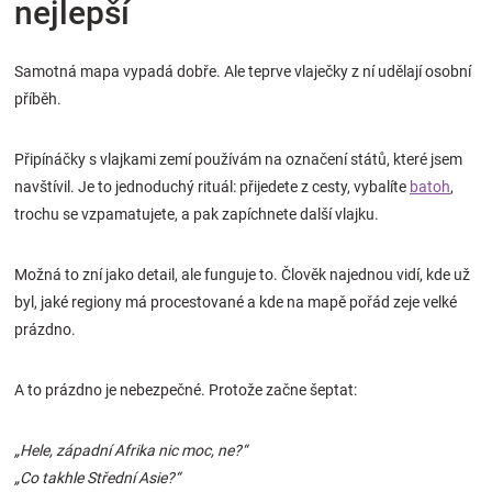
nejlepší
Samotná mapa vypadá dobře. Ale teprve vlaječky z ní udělají osobní
příběh.
Připínáčky s vlajkami zemí používám na označení států, které jsem
navštívil. Je to jednoduchý rituál: přijedete z cesty, vybalíte
batoh
,
trochu se vzpamatujete, a pak zapíchnete další vlajku.
Možná to zní jako detail, ale funguje to. Člověk najednou vidí, kde už
byl, jaké regiony má procestované a kde na mapě pořád zeje velké
prázdno.
A to prázdno je nebezpečné. Protože začne šeptat:
„Hele, západní Afrika nic moc, ne?“
„Co takhle Střední Asie?“