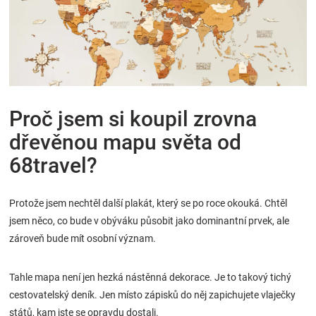
Značky
Blog
Hračkářství
Proč jsem si koupil zrovna
Přihlášení
dřevěnou mapu světa od
68travel?
Protože jsem nechtěl další plakát, který se po roce okouká. Chtěl
jsem něco, co bude v obýváku působit jako dominantní prvek, ale
zároveň bude mít osobní význam.
Tahle mapa není jen hezká nástěnná dekorace. Je to takový tichý
cestovatelský deník. Jen místo zápisků do něj zapichujete vlaječky
států, kam jste se opravdu dostali.