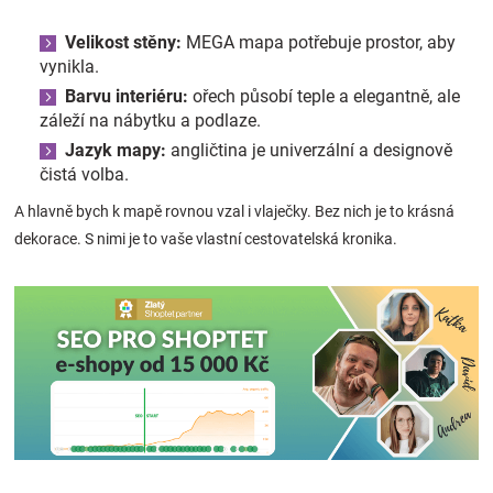
Velikost stěny:
MEGA mapa potřebuje prostor, aby
vynikla.
Barvu interiéru:
ořech působí teple a elegantně, ale
záleží na nábytku a podlaze.
Jazyk mapy:
angličtina je univerzální a designově
čistá volba.
A hlavně bych k mapě rovnou vzal i vlaječky. Bez nich je to krásná
dekorace. S nimi je to vaše vlastní cestovatelská kronika.