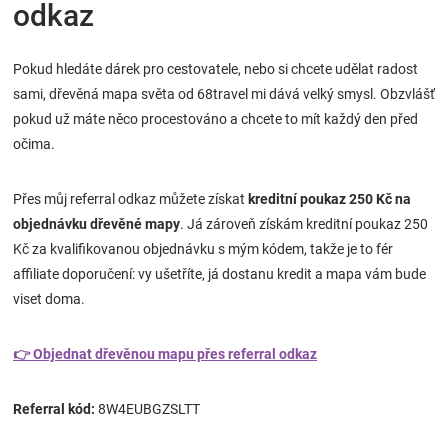
odkaz
Pokud hledáte dárek pro cestovatele, nebo si chcete udělat radost
sami, dřevěná mapa světa od 68travel mi dává velký smysl. Obzvlášť
pokud už máte něco procestováno a chcete to mít každý den před
očima.
Přes můj referral odkaz můžete získat
kreditní poukaz 250 Kč na
objednávku dřevěné mapy
. Já zároveň získám kreditní poukaz 250
Kč za kvalifikovanou objednávku s mým kódem, takže je to fér
affiliate doporučení: vy ušetříte, já dostanu kredit a mapa vám bude
viset doma.
👉 Objednat dřevěnou mapu přes referral odkaz
Referral kód:
8W4EUBGZSLTT