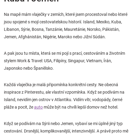
Na mapě mám vlaječky v zemích, které jsem procestoval nebo které
jsou spojené s mojí cestovatelskou historií. Island, Mexiko, Kuba,
Libanon, Sýrie, Bosna, Tanzánie, Mauretánie, Norsko, Pákistán,
Jemen, Afghánistán, Nigérie, Maroko nebo Jižní Súdán.
A pak jsou tu místa, která se mi pojí s prací, cestováním a životním
stylem Work & Travel: USA, Filipíny, Singapur, Vietnam, Írán,
Japonsko nebo Španělsko.
Každá vlaječka je malá připomínka konkrétní cesty. Ne obecná
inspirace z Pinterestu, ale vlastní vzpomínka. Když se podívám na
Island, nevidím jen ostrov v Atlantiku. Vidím vítr, vodopády, černé
pláže a pocit, že
auto
může být na chvíli lepší domov než hotel.
Když se podívám na Sýrii nebo Jemen, vybaví se mi úplně jiný typ
cestování. Drsnější, komplikovanější, intenzivnější. A právě proto mě