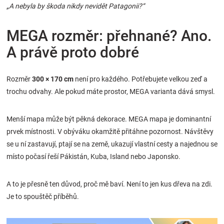
„A nebyla by škoda nikdy nevidět Patagonii?“
MEGA rozměr: přehnané? Ano.
A právě proto dobré
Rozměr
300 × 170 cm
není pro každého. Potřebujete velkou zeď a
trochu odvahy. Ale pokud máte prostor, MEGA varianta dává smysl.
Menší mapa může být pěkná dekorace. MEGA mapa je dominantní
prvek místnosti. V obýváku okamžitě přitáhne pozornost. Návštěvy
se u ní zastavují, ptají se na země, ukazují vlastní cesty a najednou se
místo počasí řeší Pákistán, Kuba, Island nebo Japonsko.
A to je přesně ten důvod, proč mě baví. Není to jen kus dřeva na zdi.
Je to spouštěč příběhů.