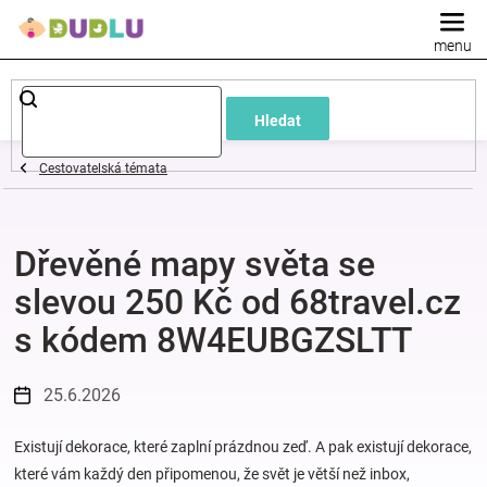
Přejít
na
obsah
Dětské
Hledat
a
Cestovatelská témata
kojenecké
Dřevěné mapy světa se
oblečení
slevou 250 Kč od 68travel.cz
Pokojíček
s kódem 8W4EUBGZSLTT
a
25.6.2026
kojenecká
Existují dekorace, které zaplní prázdnou zeď. A pak existují dekorace,
které vám každý den připomenou, že svět je větší než inbox,
výbava