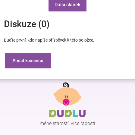
Další článek
Diskuze (0)
Buďte první, kdo napíše příspěvek k této položce.
Přidat komentář
Z
á
p
a
t
í
méně starostí, více radostí