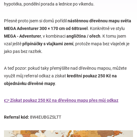
hypotéka, pondělní porada a lednice po víkendu.
Hračky
Přesně proto jsem si domů pořídil
nástěnnou dřevěnou mapu světa
MEGA Adventurer 300 × 170 cm od 68travel
. Konkrétně ve stylu
a
MEGA - Adventurer
, v kombinaci
angličtina / ořech
. K tomu jsem
vzal ještě
připínáčky s vlajkami zemí
, protože mapa bez vlaječek je
zábava
jako pas bez razítek.
pro
A teď pozor: pokud taky přemýšlíte nad dřevěnou mapou, můžete
využít můj referral odkaz a získat
kreditní poukaz 250 Kč na
děti
objednávku dřevěné mapy
.
Těhotenské
👉 Získat poukaz 250 Kč na dřevěnou mapu přes můj odkaz
oblečení
Referral kód:
8W4EUBGZSLTT
Novinky