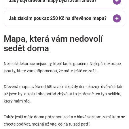
Jaký styl dřevěné mapy bych zvolil znovu?
Jak získám poukaz 250 Kč na dřevěnou mapu?
Mapa, která vám nedovolí
sedět doma
Nejlepší dekorace nejsou ty, které ladí s gaučem. Nejlepší dekorace
jsou ty, které vám připomenou, že máte ještě co zažít.
Dřevěná mapa světa od 68travel mi každý den ukazuje dvě věci: kde
už jsem byl a kolik toho pořád zbývá. A to je přesně ten typ neklidu,
který mám rád.
Takže jestli máte doma prázdnou zeď a v hlavě seznam zemí, kam se
chcete podívat, možná už víte, co na tu zeď patří.