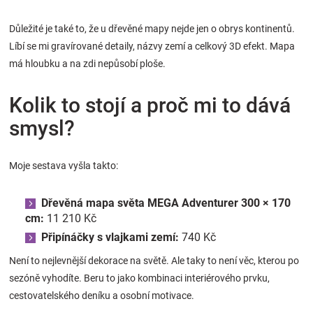
Důležité je také to, že u dřevěné mapy nejde jen o obrys kontinentů.
Líbí se mi gravírované detaily, názvy zemí a celkový 3D efekt. Mapa
má hloubku a na zdi nepůsobí ploše.
Kolik to stojí a proč mi to dává
smysl?
Moje sestava vyšla takto:
Dřevěná mapa světa MEGA Adventurer 300 × 170
cm:
11 210 Kč
Připínáčky s vlajkami zemí:
740 Kč
Není to nejlevnější dekorace na světě. Ale taky to není věc, kterou po
sezóně vyhodíte. Beru to jako kombinaci interiérového prvku,
cestovatelského deníku a osobní motivace.