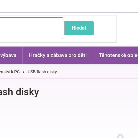
častější dotazy
Hledat
 výbava
Hračky a zábava pro děti
Těhotenské oble
enství k PC
USB flash disky
ash disky