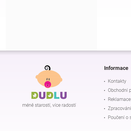
í
p
a
n
e
l
Z
á
p
Informace
a
t
Kontakty
í
Obchodní 
Reklamace 
méně starostí, více radostí
Zpracování
Poučení o 