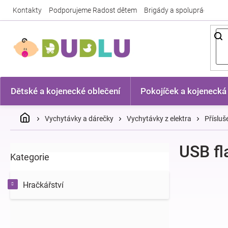
Přejít
Kontakty
Podporujeme Radost dětem
Brigády a spolupráce
Nej
na
obsah
Dětské a kojenecké oblečení
Pokojíček a kojenecká
Domů
Vychytávky a dárečky
Vychytávky z elektra
Přísluš
P
USB fl
Kategorie
Přeskočit
o
kategorie
s
t
Hračkářství
r
a
n
n