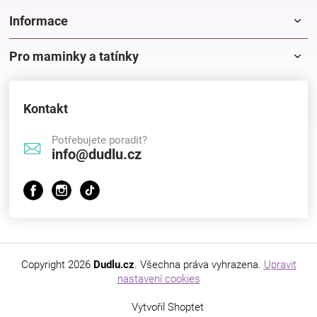
Značky
Informace
Blog
Pro maminky a tatínky
Hračkářství
Kontakt
Přihlášení
Potřebujete poradit?
info@dudlu.cz
Copyright 2026
Dudlu.cz
. Všechna práva vyhrazena.
Upravit
nastavení cookies
Vytvořil Shoptet