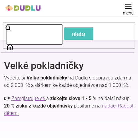
Přejít
na
obsah
Dětské
Hledat
a
kojenecké
Velké pokladničky
oblečení
Vyberte si
Velké pokladničky
na Dudlu s dopravou zdarma
od 2 000 Kč a dárkem ke každé objednávce nad 1 000 Kč.
Pokojíček
👉
Zaregistrujte se
a
získejte slevu 1 - 5 %
na další nákup.
a
20 % zisku z každé objednávky
posíláme na
nadaci Radost
dětem.
kojenecká
výbava