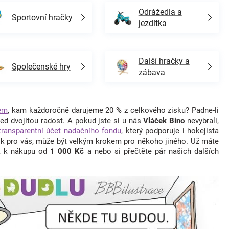
Odrážedla a
Sportovní hračky
jezdítka
Další hračky a
Společenské hry
zábava
em
, kam každoročně darujeme 20 % z celkového zisku? Padne-li
d dvojitou radost. A pokud jste si u nás
Vláček Bino
nevybrali,
transparentní účet nadačního fondu
, který podporuje i hokejista
ok pro vás, může být velkým krokem pro někoho jiného. Už máte
ek k nákupu od
1 000 Kč
a nebo si přečtěte pár našich dalších