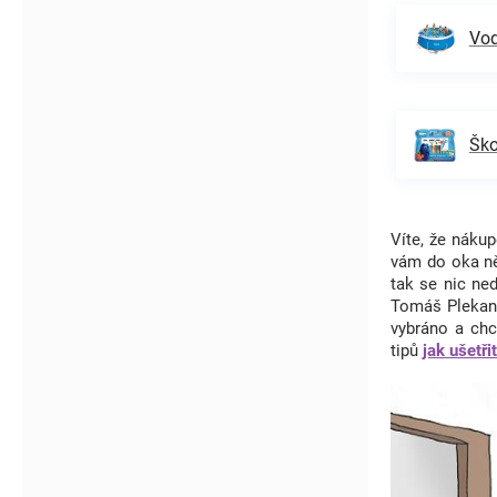
Vod
Ško
Víte, že nák
vám do oka n
tak se nic ne
Tomáš Plekane
vybráno a chc
tipů
jak ušetři