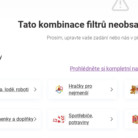
y
Prohlédněte si kompletní na
Hračky pro
a, lodě, roboti
nejmenší
Spotřebiče,
enky a doplňky
potraviny