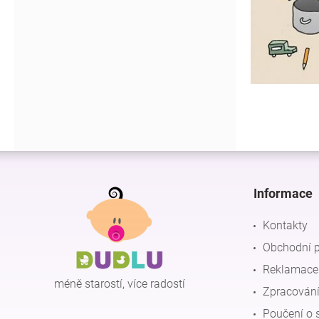
Z
á
p
Informace
a
t
Kontakty
í
Obchodní 
Reklamace 
méně starostí, více radostí
Zpracování
Poučení o 