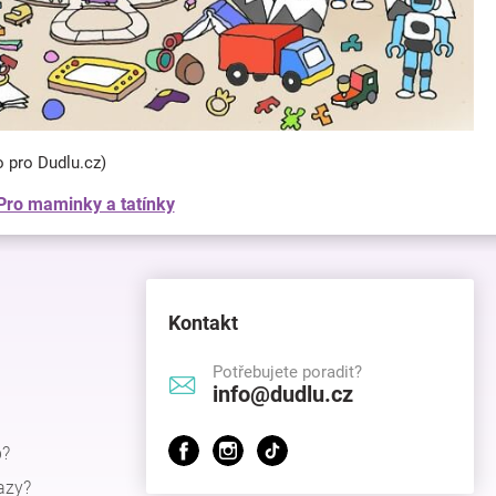
o pro Dudlu.cz)
Pro maminky a tatínky
Kontakt
Potřebujete poradit?
info@dudlu.cz
p?
azy?