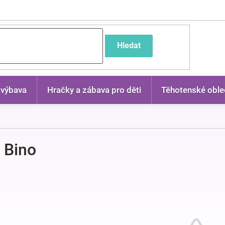
častější dotazy
Hledat
 výbava
Hračky a zábava pro děti
Těhotenské oble
 Bino