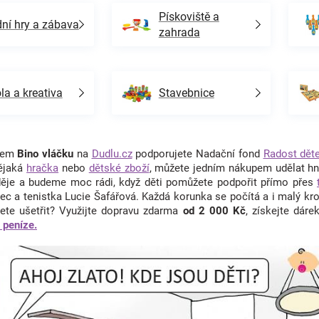
Pískoviště a
ní hry a zábava
zahrada
la a kreativa
Stavebnice
upem
Bino vláčku
na
Dudlu.cz
podporujete Nadační fond
Radost dět
ějaká
hračka
nebo
dětské zboží
, můžete jedním nákupem udělat hne
děje a budeme moc rádi, když děti pomůžete podpořit přímo přes
c a tenistka Lucie Šafářová. Každá korunka se počítá a i malý kr
ete ušetřit? Využijte dopravu zdarma
od 2 000 Kč
, získejte dár
t peníze.