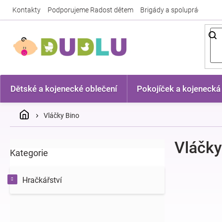
Přejít
Kontakty
Podporujeme Radost dětem
Brigády a spolupráce
Nej
na
obsah
Dětské a kojenecké oblečení
Pokojíček a kojenecká
Domů
Vláčky Bino
P
Vláčky
Kategorie
Přeskočit
o
kategorie
s
t
Hračkářství
r
a
n
n