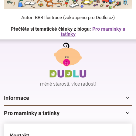
Autor: BBB Ilustrace (zakoupeno pro Dudlu.cz)
Přečtěte si tematické články z blogu:
Pro maminky a
tatínky
Z
á
p
a
t
í
méně starostí, více radostí
Informace
Pro maminky a tatínky
Kontakt