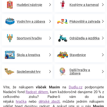
Hudební nástroje
Kostýmy a karneval
Značky
Blog
Vodní hry a zábava
Pískoviště a zahrada
Hračkářství
Sportovní hračky
Odrážedla a jezdítka
Přihlášení
Škola a kreativa
Stavebnice
Další hračky a
Společenské hry
zábava
Víte, že nákupem
vláček Maxim
na
Dudlu.cz
podporujete
Nadační fond
Radost dětem
, kam každoročně darujeme 20 % z
celkového zisku? Padne-li vám do oka
nějaká
hračka
nebo
dětské zboží
, můžete jedním nákupem
udělat hned dvojitou radost. A pokud jste si u nás
Maxim