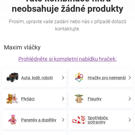
Hračky
a
Maxim vláčky
zábava
Prohlédněte si kompletní nabídku hraček:
pro
děti
Auta, lodě, roboti
Hračky pro nejmenší
Těhotenské
Plyšáci
Figurky
oblečení
Spotřebiče,
Panenky a doplňky
potraviny
Novinky