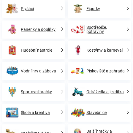
Plyšáci
Figurky
Spotřebiče,
Panenky a doplňky
potraviny
Hudební nástroje
Kostýmy a karneval
Vodní hry a zábava
Pískoviště a zahrada
Sportovní hračky
Odrážedla a jezdítka
Škola a kreativa
Stavebnice
Další hračky a