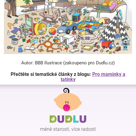
Autor: BBB Ilustrace (zakoupeno pro Dudlu.cz)
Přečtěte si tematické články z blogu:
Pro maminky a
tatínky
Z
á
p
a
t
í
méně starostí, více radostí