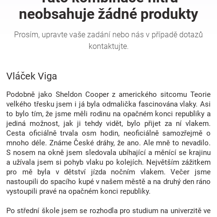
Hračky
a
Vláček Viga
zábava
Podobně jako Sheldon Cooper z amerického sitcomu Teorie
pro
velkého třesku jsem i já byla odmalička fascinována vlaky. Asi
to bylo tím, že jsme měli rodinu na opačném konci republiky a
jediná možnost, jak ji tehdy vidět, bylo přijet za ní vlakem.
děti
Cesta oficiálně trvala osm hodin, neoficiálně samozřejmě o
mnoho déle. Známe České dráhy, že ano. Ale mně to nevadilo.
Těhotenské
S nosem na okně jsem sledovala ubíhající a měnící se krajinu
a užívala jsem si pohyb vlaku po kolejích. Největším zážitkem
pro mě byla v dětství jízda nočním vlakem. Večer jsme
oblečení
nastoupili do spacího kupé v našem městě a na druhý den ráno
vystoupili pravé na opačném konci republiky.
Novinky
Po střední škole jsem se rozhodla pro studium na univerzitě ve