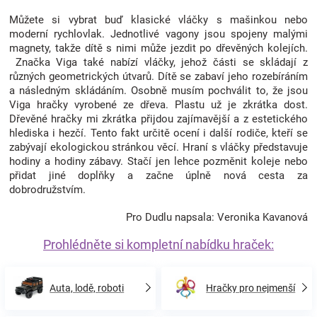
Můžete si vybrat buď klasické vláčky s mašinkou nebo
moderní rychlovlak. Jednotlivé vagony jsou spojeny malými
magnety, takže dítě s nimi může jezdit po dřevěných kolejích.
Značka Viga také nabízí vláčky, jehož části se skládají z
různých geometrických útvarů. Dítě se zabaví jeho rozebíráním
a následným skládáním. Osobně musím pochválit to, že jsou
Viga hračky vyrobené ze dřeva. Plastu už je zkrátka dost.
Dřevěné hračky mi zkrátka přijdou zajímavější a z estetického
hlediska i hezčí. Tento fakt určitě ocení i další rodiče, kteří se
zabývají ekologickou stránkou věcí. Hraní s vláčky představuje
hodiny a hodiny zábavy. Stačí jen lehce pozměnit koleje nebo
přidat jiné doplňky a začne úplně nová cesta za
dobrodružstvím.
Pro Dudlu napsala: Veronika Kavanová
Prohlédněte si kompletní nabídku hraček:
Auta, lodě, roboti
Hračky pro nejmenší