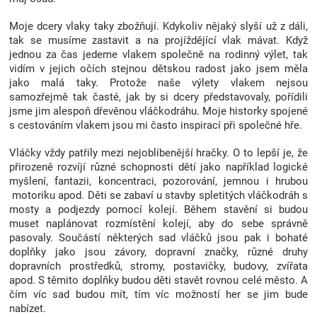
Moje dcery vlaky taky zbožňují. Kdykoliv nějaký slyší už z dáli,
tak se musíme zastavit a na projíždějící vlak mávat. Když
jednou za čas jedeme vlakem společně na rodinný výlet, tak
vidím v jejich očích stejnou dětskou radost jako jsem měla
jako malá taky. Protože naše výlety vlakem nejsou
samozřejmě tak časté, jak by si dcery představovaly, pořídili
jsme jim alespoň dřevěnou vláčkodráhu. Moje historky spojené
s cestováním vlakem jsou mi často inspirací při společné hře.
Vláčky vždy patřily mezi nejoblíbenější hračky. O to lepší je, že
přirozeně rozvíjí různé schopnosti dětí jako například logické
myšlení, fantazii, koncentraci, pozorování, jemnou i hrubou
motoriku apod. Děti se zabaví u stavby spletitých vláčkodráh s
mosty a podjezdy pomocí kolejí. Během stavění si budou
muset naplánovat rozmístění kolejí, aby do sebe správně
pasovaly. Součástí některých sad vláčků jsou pak i bohaté
doplňky jako jsou závory, dopravní značky, různé druhy
dopravních prostředků, stromy, postavičky, budovy, zvířata
apod. S těmito doplňky budou děti stavět rovnou celé město. A
čím víc sad budou mít, tím víc možností her se jim bude
nabízet.