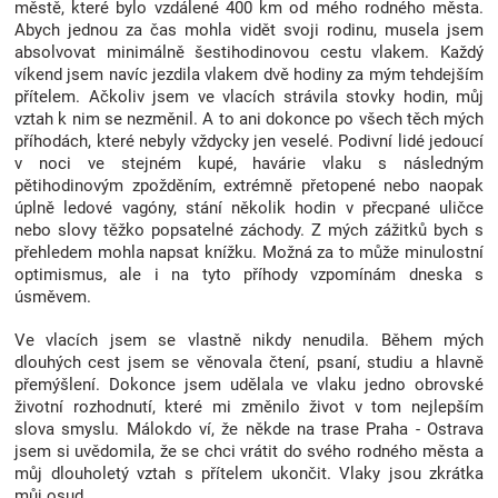
městě, které bylo vzdálené 400 km od mého rodného města.
Značky
Abych jednou za čas mohla vidět svoji rodinu, musela jsem
absolvovat minimálně šestihodinovou cestu vlakem. Každý
víkend jsem navíc jezdila vlakem dvě hodiny za mým tehdejším
Blog
přítelem. Ačkoliv jsem ve vlacích strávila stovky hodin, můj
vztah k nim se nezměnil. A to ani dokonce po všech těch mých
příhodách, které nebyly vždycky jen veselé. Podivní lidé jedoucí
Hračkářství
v noci ve stejném kupé, havárie vlaku s následným
pětihodinovým zpožděním, extrémně přetopené nebo naopak
Přihlášení
úplně ledové vagóny, stání několik hodin v přecpané uličce
nebo slovy těžko popsatelné záchody. Z mých zážitků bych s
přehledem mohla napsat knížku. Možná za to může minulostní
optimismus, ale i na tyto příhody vzpomínám dneska s
úsměvem.
Ve vlacích jsem se vlastně nikdy nenudila. Během mých
dlouhých cest jsem se věnovala čtení, psaní, studiu a hlavně
přemýšlení. Dokonce jsem udělala ve vlaku jedno obrovské
životní rozhodnutí, které mi změnilo život v tom nejlepším
slova smyslu. Málokdo ví, že někde na trase Praha - Ostrava
jsem si uvědomila, že se chci vrátit do svého rodného města a
můj dlouholetý vztah s přítelem ukončit. Vlaky jsou zkrátka
můj osud.