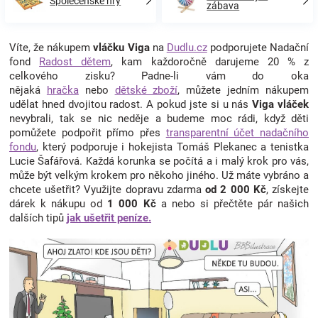
Společenské hry
zábava
Víte, že nákupem
vláčku Viga
na
Dudlu.cz
podporujete Nadační
fond
Radost dětem
, kam každoročně darujeme 20 % z
celkového zisku? Padne-li vám do oka
nějaká
hračka
nebo
dětské zboží
, můžete jedním nákupem
udělat hned dvojitou radost. A pokud jste si u nás
Viga vláček
nevybrali, tak se nic neděje a budeme moc rádi, když děti
pomůžete podpořit přímo přes
transparentní účet nadačního
fondu
, který podporuje i hokejista Tomáš Plekanec a tenistka
Lucie Šafářová. Každá korunka se počítá a i malý krok pro vás,
může být velkým krokem pro někoho jiného. Už máte vybráno a
chcete ušetřit? Využijte dopravu zdarma
od 2 000 Kč
, získejte
dárek k nákupu od
1 000 Kč
a nebo si přečtěte pár našich
dalších tipů
jak ušetřit peníze.