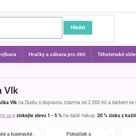
častější dotazy
Hledat
 výbava
Hračky a zábava pro děti
Těhotenské oble
 Vlk
ačka Vlk
na Dudlu s dopravou zdarma od 2 000 Kč a dárkem ke 
jte se
a
získejte slevu 1 - 5 %
na další nákup.
20 % zisku z kaž
ské a kojenecké
Pokojíček a