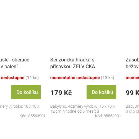
šle - sběrače
Senzorická hračka s
Zásob
 v balení
přísavkou ŽELVIČKA
béžov
 nedostupné
(11 ks)
momentálně nedostupné
(13 ks)
momen
179 Kč
99 
Do košíku
Do košíku
ěry výrobku: 10 x 10 x
BabyOno, Rozměry výrobku: 15 x 10 x
BabyOno
12 cm, Vhodné od 6 měsíců
8 x15 
Kód:
85563901
Kód:
85553901