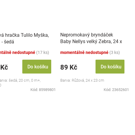
Nepromokavý bryndáček
vá hračka Tulilo Myška,
Baby Nellys velký Zebra, 24 x
 - šedá
23 cm - růžová
tálně nedostupné
(17 ks)
momentálně nedostupné
(3 ks)
 Kč
89 Kč
Do košíku
Do košíku
barva: šedá, 20 cm, 0 m+,
Barva: Růžová, 24 x 23 cm
0
Kód:
85989801
Kód:
23652601