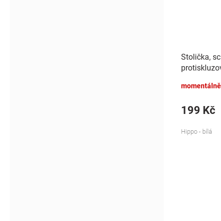
Stolička, s
protiskluzo
- bílá
momentálně
199 Kč
Hippo - bílá