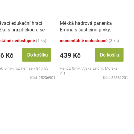
ávací edukační hrací
Měkká hadrová panenka
žka s hrazdičkou a se
Emma s šustícími prvky,
 Safari
modrá
tálně nedostupné
(1 ks)
momentálně nedostupné
(3 ks)
46 Kč
439 Kč
Do košíku
Do košíku
ěk: 0 m+, rozměr: 89 x 84 x 55
Hencz, 0m+, Výška 29 cm. Mořská
víla
Kód:
25236901
Kód:
86381201