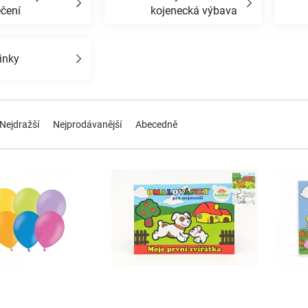
ečení
kojenecká výbava
inky
Nejdražší
Nejprodávanější
Abecedně