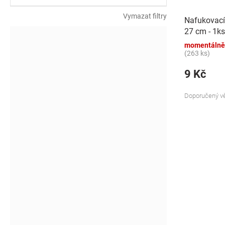
k
t
Vymazat filtry
Nafukovací
ů
27 cm - 1ks
momentálně
(263 ks)
9 Kč
Doporučený vě