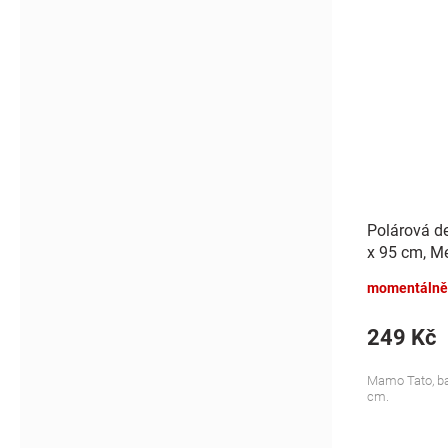
Polárová d
x 95 cm, Me
momentálně
249 Kč
Mamo Tato, bar
cm.