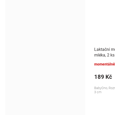
Laktační mu
mléka, 2 ks
momentálně
189 Kč
BabyOno, Rozm
3 cm