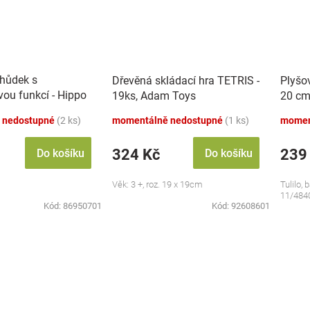
chůdek s
Dřevěná skládací hra TETRIS -
Plyšo
vou funkcí - Hippo
19ks, Adam Toys
20 cm
 nedostupné
(2 ks)
momentálně nedostupné
(1 ks)
momen
324 Kč
239
Do košíku
Do košíku
Věk: 3 +, roz. 19 x 19cm
Tulilo, 
11/484
Kód:
86950701
Kód:
92608601