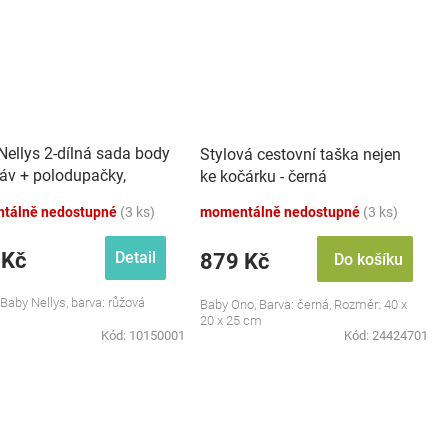
Nellys 2-dílná sada body
Stylová cestovní taška nejen
káv + polodupačky,
ke kočárku - černá
 - Baby Little Star
tálně nedostupné
(3 ks)
momentálně nedostupné
(3 ks)
 Kč
Detail
879 Kč
Do košíku
 Baby Nellys, barva: růžová
Baby Ono, Barva: černá, Rozměr: 40 x
20 x 25 cm
Kód:
10150001
Kód:
24424701