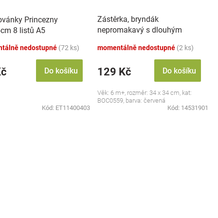
Zástěrka, bryndák
vánky Princezny
nepromakavý s dlouhým
cm 8 listů A5
rukávem, Jahůdka, červený
tálně nedostupné
(72 ks)
momentálně nedostupné
(2 ks)
Kč
129 Kč
Do košíku
Do košíku
Věk: 6 m+, rozměr: 34 x 34 cm, kat:
BOC0559, barva: červená
Kód:
ET11400403
Kód:
14531901