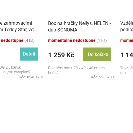
se zahrnovacími
Vzděl
Box na hračky Nellys, HELEN -
 Teddy Star, vel.
podlo
dub SONOMA
zvuky,
 nedostupné
(4 ks)
momentálně nedostupné
(1 ks)
momen
Detail
1 259 Kč
1 1
Do košíku
OG 2,5,barva:
Rozměry boxu: 70 x 40 x 40 cm, sv.
Toyz, V
l.: 68/86 zateplený
hnědá
cm
Kód:
82481701
Kód:
99357001