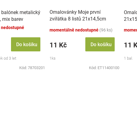
Omalovánky Moje první
 balónek metalický
Omalo
zvířátka 8 listů 21x14,5cm
, mix barev
21x15
MPZ
 nedostupné
momentálně nedostupné
(96 ks)
momen
11 Kč
11 
Do košíku
Do košíku
k od 3 let
1ks
1 bal.
Kód:
78703201
Kód:
ET11400100