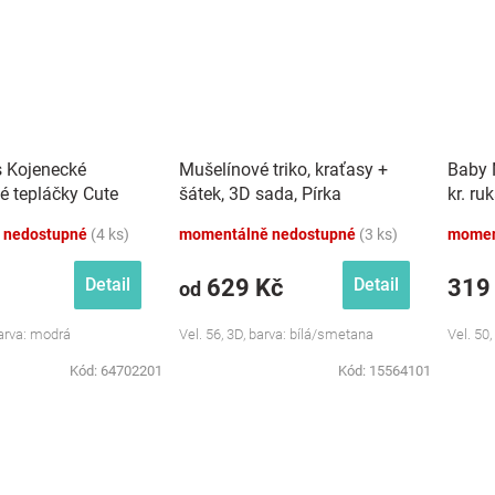
s Kojenecké
Mušelínové triko, kraťasy +
Baby 
é tepláčky Cute
šátek, 3D sada, Pírka
kr. ru
dré
Z&amp;Z, bílá/smetana
růžová
 nedostupné
(4 ks)
momentálně nedostupné
(3 ks)
momen
629 Kč
319
Detail
Detail
od
Barva: modrá
Vel. 56, 3D, barva: bílá/smetana
Vel. 50,
Kód:
64702201
Kód:
15564101