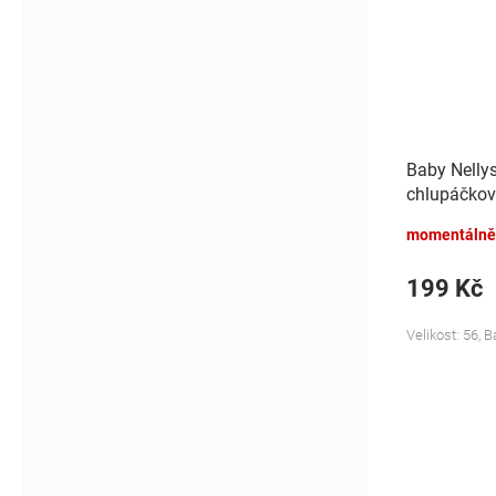
Baby Nelly
chlupáčkov
Bunny - mo
momentálně
199 Kč
Velikost: 56, 