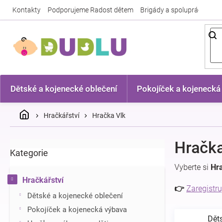
Přejít
Kontakty
Podporujeme Radost dětem
Brigády a spolupráce
Nej
na
obsah
Dětské a kojenecké oblečení
Pokojíček a kojenecká
Domů
Hračkářství
Hračka Vlk
P
Hračka
Kategorie
Přeskočit
o
kategorie
s
Vyberte si
Hr
t
Hračkářství
r
👉
Zaregistru
Dětské a kojenecké oblečení
a
n
Pokojíček a kojenecká výbava
Dět
n