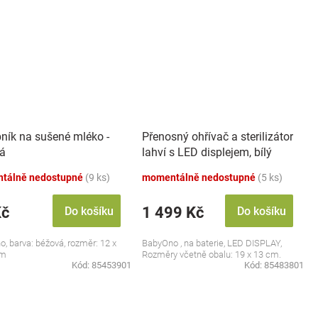
ník na sušené mléko -
Přenosný ohřívač a sterilizátor
á
lahví s LED displejem, bílý
tálně nedostupné
(9 ks)
momentálně nedostupné
(5 ks)
Kč
1 499 Kč
Do košíku
Do košíku
, barva: béžová, rozměr: 12 x
BabyOno , na baterie, LED DISPLAY,
cm
Rozměry včetně obalu: 19 x 13 cm.
Kód:
85453901
Kód:
85483801