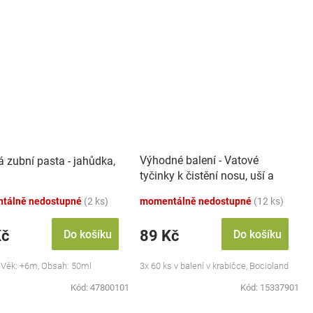
Výhodné balení - Vatové
á zubní pasta - jahůdka,
tyčinky k čistění nosu, uší a
pupíku, 3x 60 ks
tálně nedostupné
(2 ks)
momentálně nedostupné
(12 ks)
Kč
89 Kč
Do košíku
Do košíku
 Věk: +6m, Obsah: 50ml
3x 60 ks v balení v krabičce, Bocioland
Kód:
47800101
Kód:
15337901