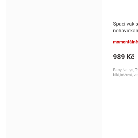
Spací vak 
nohavičkami
S, 68/86
momentálně
989 Kč
Baby Nellys, T
bílá,béžová, ve