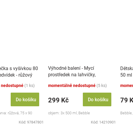
Výhodné balení - Mycí
ečka s vyšívkou 80
Dětsk
prostředek na lahvičky,
dvídek - růžový
50 ml
savičky a hračky - 3x 500 ml
 nedostupné
(1 ks)
momentálně nedostupné
(5 ks)
momen
299 Kč
79 
Do košíku
Do košíku
va: růžová, 75 x 90
objem: 3x 500 ml, Bebble
Bebble,
Kód:
97847801
Kód:
14210901